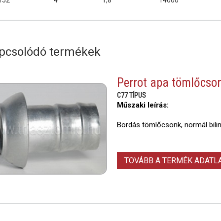
152
4
1,8
14000
pcsolódó termékek
Perrot apa tömlőcso
C77 TÍPUS
Műszaki leírás:
Bordás tömlőcsonk, normál bili
TOVÁBB A TERMÉK ADAT