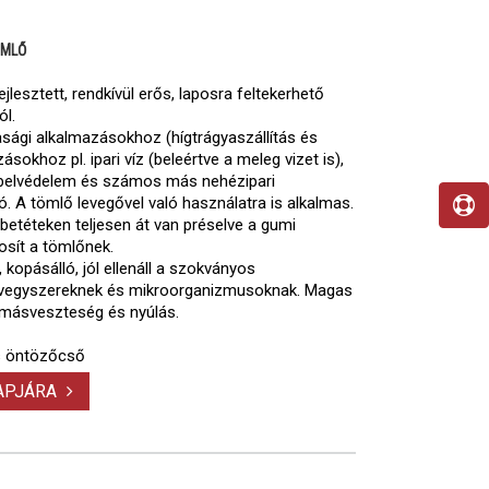
ÖMLŐ
lesztett, rendkívül erős, laposra feltekerhető
l.
ági alkalmazásokhoz (hígtrágyaszállítás és
ásokhoz pl. ipari víz (beleértve a meleg vizet is),
 kábelvédelem és számos más nehézipari
lló. A tömlő levegővel való használatra is alkalmas.
 betéteken teljesen át van préselve a gumi
tosít a tömlőnek.
kopásálló, jól ellenáll a szokványos
vegyszereknek és mikroorganizmusoknak. Magas
omásveszteség és nyúlás.
s öntözőcső
LAPJÁRA