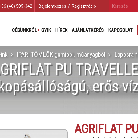
+36 (46) 505-342
Bejelentkezés
/
Regisztráció
CÉGÜNKRŐL
GYIK
HÍREK
AJÁNLATKÉRÉS
KAPCSOLAT
ink
IPARI TÖMLŐK gumiból, műanyagból
Laposra f
GRIFLAT PU TRAVELL
kopásállóságú, erős ví
AGRIFLAT P