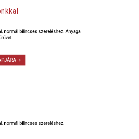
onkkal
l, normál bilincses szereléshez. Anyaga
rűvel.
LAPJÁRA
, normál bilincses szereléshez.