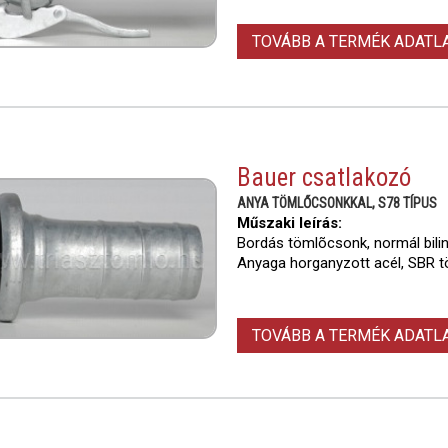
TOVÁBB A TERMÉK ADAT
Bauer csatlakozó
ANYA TÖMLŐCSONKKAL, S78 TÍPUS
Műszaki leírás:
Bordás tömlõcsonk, normál bili
Anyaga horganyzott acél, SBR t
TOVÁBB A TERMÉK ADAT