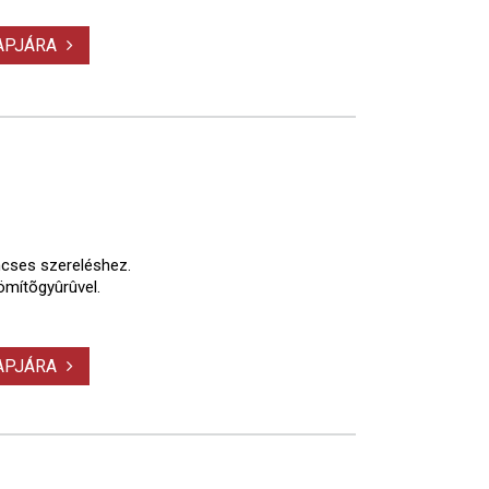
LAPJÁRA
ncses szereléshez.
ömítõgyûrûvel.
LAPJÁRA