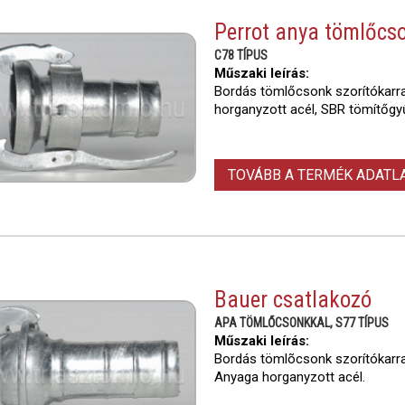
Perrot anya tömlőcs
C78 TÍPUS
Műszaki leírás:
Bordás tömlőcsonk szorítókarra
horganyzott acél, SBR tömítőgyű
TOVÁBB A TERMÉK ADAT
Bauer csatlakozó
APA TÖMLŐCSONKKAL, S77 TÍPUS
Műszaki leírás:
Bordás tömlõcsonk szorítókarral
Anyaga horganyzott acél.