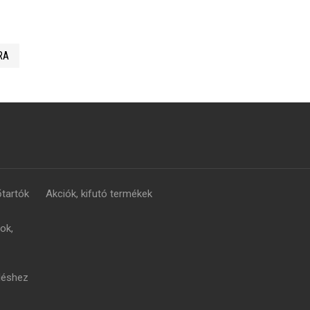
RA
tartók
Akciók, kifutó termékek
ok,
léshez