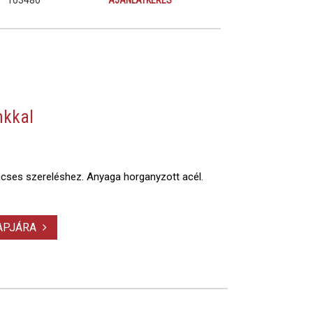
103480
AJÁNLATKÉRÉS
nkkal
ncses szereléshez. Anyaga horganyzott acél.
LAPJÁRA