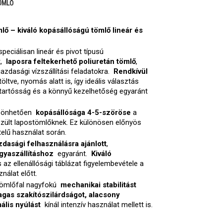
ÖMLŐ
mlő – kiváló kopásállóságú tömlő lineár és
peciálisan lineár és pivot típusú
t,
laposra feltekerhető poliuretán tömlő
,
zdasági vízszállítási feladatokra.
Rendkívül
öltve, nyomás alatt is, így ideális választás
 tartósság és a könnyű kezelhetőség egyaránt
szönhetően
kopásállósága 4-5-szöröse
a
ült lapostömlőknek. Ez különösen előnyös
elű használat során.
dasági felhasználásra ajánlott
,
gyaszállításhoz
egyaránt.
Kiváló
 az ellenállósági táblázat figyelembevétele a
nálat előtt.
 tömlőfal nagyfokú
mechanikai stabilitást
gas szakítószilárdságot, alacsony
lis nyúlást
kínál intenzív használat mellett is.