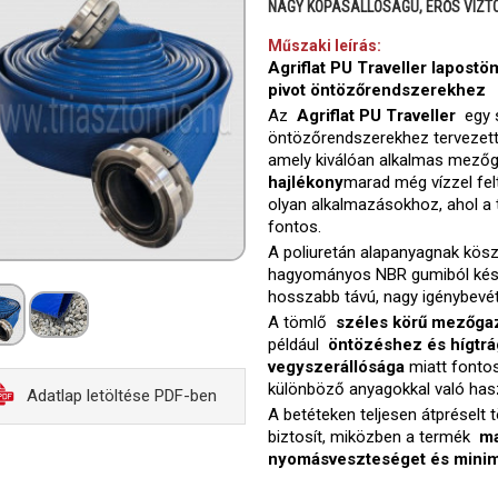
NAGY KOPÁSÁLLÓSÁGÚ, ERŐS VÍZT
Műszaki leírás:
Agriflat PU Traveller lapostö
pivot öntözőrendszerekhez
Az
Agriflat PU Traveller
egy s
öntözőrendszerekhez tervezet
amely kiválóan alkalmas mezőga
hajlékony
marad még vízzel felt
olyan alkalmazásokhoz, ahol a
fontos.
A poliuretán alapanyagnak kö
hagyományos NBR gumiból kész
hosszabb távú, nagy igénybevét
A tömlő
széles körű mezőgaz
például
öntözéshez és hígtrá
vegyszerállósága
miatt fontos
különböző anyagokkal való hasz
Adatlap letöltése PDF-ben
A betéteken teljesen átpréselt
biztosít, miközben a termék
ma
nyomásveszteséget és minimá