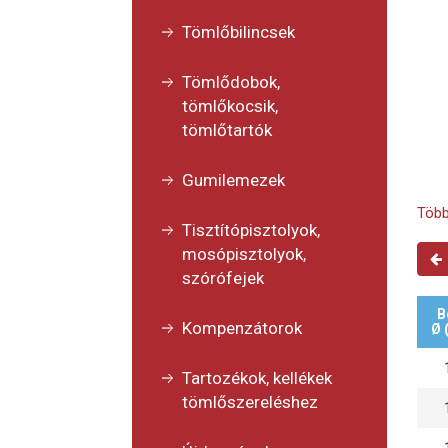
Tömlőbilincsek
Tömlődobok,
tömlőkocsik,
tömlőtartók
Gumilemezek
Több
Tisztítópisztolyok,
mosópisztolyok,
szórófejek
B
Kompenzátorok
Ø 
Tartozékok, kellékek
tömlőszereléshez