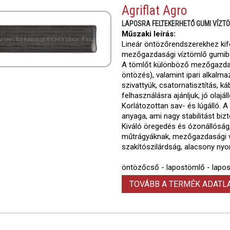
Agriflat Agro
LAPOSRA FELTEKERHETŐ GUMI VÍZT
Műszaki leírás:
Lineár öntözőrendszerekhez kifej
mezőgazdasági víztömlő gumibó
A tömlőt különböző mezőgazdas
öntözés), valamint ipari alkalmaz
szivattyúk, csatornatisztítás,
felhasználásra ajánljuk, jó olajá
Korlátozottan sav- és lúgálló. A
anyaga, ami nagy stabilitást biz
Kiváló öregedés és ózonállóság, 
műtrágyáknak, mezőgazdasági 
szakítószilárdság, alacsony ny
öntözőcső - lapostömlő - lapo
TOVÁBB A TERMÉK ADAT