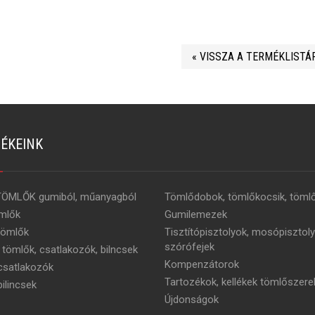
« VISSZA A TERMÉKLISTÁ
ÉKEINK
TÖMLŐK gumiból, műanyagból
Tömlődobok, tömlőkocsik, tömlő
mlők
Gumilemezek
tömlők
Tisztítópisztolyok, mosópisztoly
szórófejek
 tömlők, csatlakozók, bilncsek
Kompenzátorok
satlakozók
Tartozékok, kellékek tömlőszere
ilincsek
Újdonságok