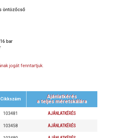
os öntözőcső
16 bar
r
nak jogát fenntartjuk.
Ajánlatkérés
Cikkszám
a teljes méretskálára
103481
AJÁNLATKÉRÉS
103458
AJÁNLATKÉRÉS