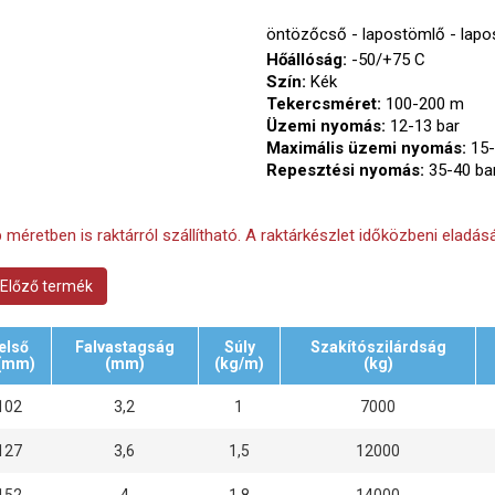
öntözőcső - lapostömlő - lap
Hőállóság:
-50/+75 C
Szín:
Kék
Tekercsméret:
100-200 m
Üzemi nyomás:
12-13 bar
Maximális üzemi nyomás:
15-
Repesztési nyomás:
35-40 ba
 méretben is raktárról szállítható. A raktárkészlet időközbeni eladásá
Előző termék
első
Falvastagság
Súly
Szakítószilárdság
(mm)
(mm)
(kg/m)
(kg)
102
3,2
1
7000
127
3,6
1,5
12000