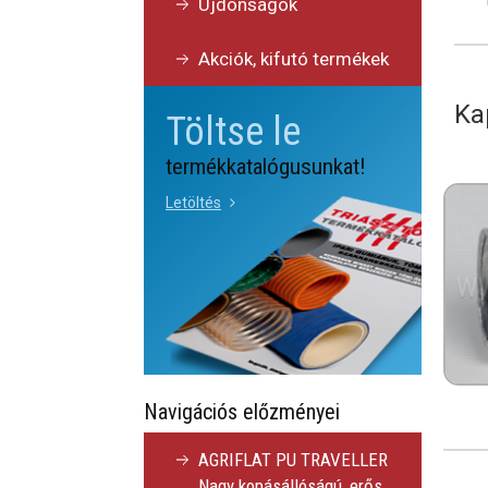
Újdonságok
Akciók, kifutó termékek
Ka
Töltse le
termékkatalógusunkat!
Letöltés
Navigációs előzményei
AGRIFLAT PU TRAVELLER
Nagy kopásállóságú, erős