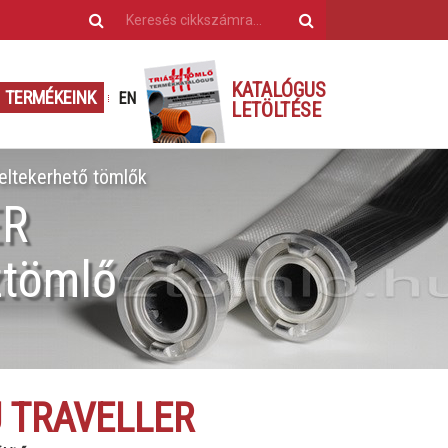
KATALÓGUS
TERMÉKEINK
EN
LETÖLTÉSE
eltekerhető tömlők
ER
ztömlő
U TRAVELLER