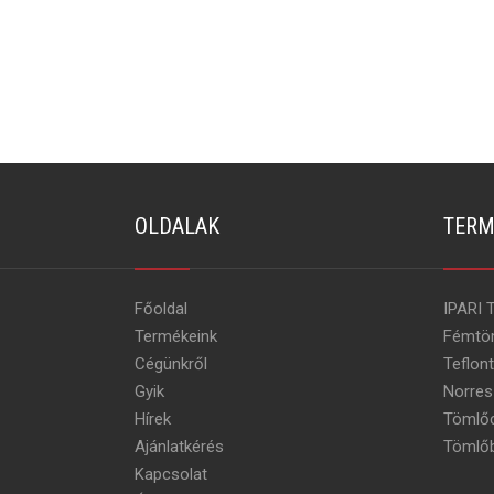
OLDALAK
TERM
Főoldal
IPARI 
Termékeink
Fémtö
Cégünkről
Teflon
Gyik
Norres
Hírek
Tömlőc
Ajánlatkérés
Tömlőb
Kapcsolat