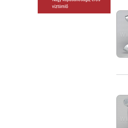
víztömlő