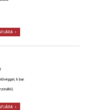
LAPJÁRA
Y
lővéggel, 6 bar.
nzinálló)
LAPJÁRA