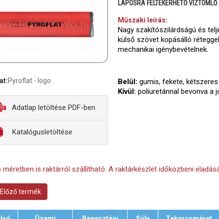
LAPOSRA FELTEKERHETŐ VÍZTÖMLŐ 
Műszaki leírás:
Nagy szakítószilárdságú és telj
külső szövet kopásálló réteggel
mechanikai igénybevételnek.
at:
Pyroflat - logo
Belül:
gumis, fekete, kétszeres
Kívül:
poliuretánnal bevonva a j
Adatlap letöltése PDF-ben
Katalógusletöltése
 méretben is raktárról szállítható. A raktárkészlet időközbeni eladásá
Előző termék
lső
Üzemi
Repesztési
Súly
Tekercsméret