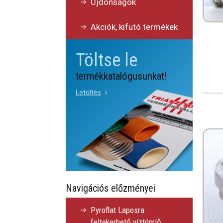
Újdonságok
Akciók, kifutó termékek
Töltse le
termékkatalógusunkat!
Letöltés
Navigációs előzményei
Pyroflat Laposra
feltekerhető víztömlő