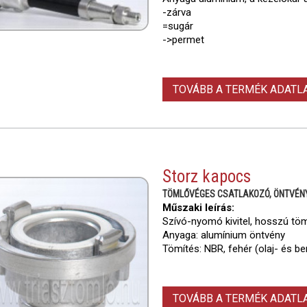
-zárva
=sugár
->permet
TOVÁBB A TERMÉK ADAT
Storz kapocs
TÖMLŐVÉGES CSATLAKOZÓ, ÖNTVÉN
Műszaki leírás:
Szívó-nyomó kivitel, hosszú töm
Anyaga: alumínium öntvény
Tömítés: NBR, fehér (olaj- és be
TOVÁBB A TERMÉK ADAT