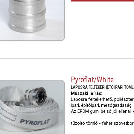
Pyroflat/White
LAPOSRA FELTEKERHETŐ IPARI TÖML
Műszaki leírás:
Laposra feltekerhető, poliészte
ipari, építőipari, mezőgazdasági
Az EPDM gumi belső jól ellenál
tűzoltó tömlő - fehér szövetbor