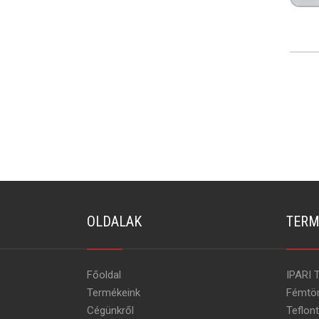
OLDALAK
TERM
Főoldal
IPARI 
Termékeink
Fémtö
Cégünkről
Teflon