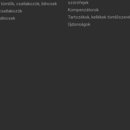
szórófejek
 tömlők, csatlakozók, bilncsek
Kompenzátorok
satlakozók
Tartozékok, kellékek tömlőszere
ilincsek
Újdonságok