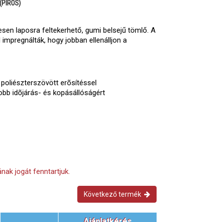
(PIROS)
esen laposra feltekerhető, gumi belsejű tömlő. A
 impregnálták, hogy jobban ellenálljon a
 poliészterszövött erõsítéssel
obb idõjárás- és kopásállóságért
nak jogát fenntartjuk.
Következő termék
Ajánlatkérés