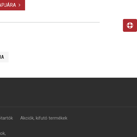
LAPJÁRA
RA
tartók
Akciók, kifutó termékek
ok,