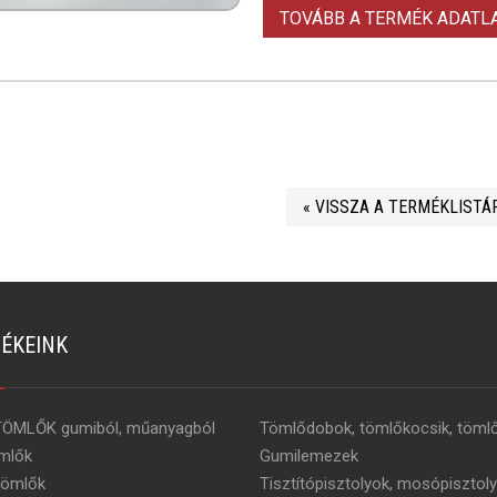
TOVÁBB A TERMÉK ADAT
« VISSZA A TERMÉKLISTÁ
ÉKEINK
TÖMLŐK gumiból, műanyagból
Tömlődobok, tömlőkocsik, tömlő
mlők
Gumilemezek
tömlők
Tisztítópisztolyok, mosópisztoly