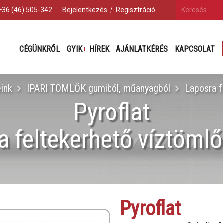
+36 (46) 505-342
Bejelentkezés
/
Regisztráció
CÉGÜNKRŐL
GYIK
HÍREK
AJÁNLATKÉRÉS
KAPCSOLAT
ink
IPARI TÖMLŐK gumiból, műanyagból
Laposra f
Pyroflat
 feltekerhető víztömlő
Pyroflat