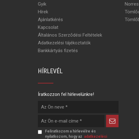
Gyik
Norres
Hírek
Tömlőc
Ajánlatkérés
Tömlőb
Kapcsolat
Általános Szerződési Feltételek
Adatkezelési tájékoztatók
Bankkártyás fizetés
HÍRLEVÉL
Íratkozzon fel hírlevelünkre!
Feliratkozom a hírlevélre és
nyilatkozom, hogy az
adatkezelési