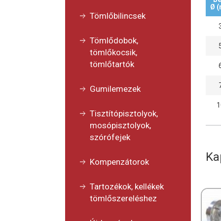
Ø 
Tömlőbilincsek
Tömlődobok,
tömlőkocsik,
tömlőtartók
Gumilemezek
1
Tisztítópisztolyok,
mosópisztolyok,
szórófejek
Ka
Kompenzátorok
Tartozékok, kellékek
tömlőszereléshez