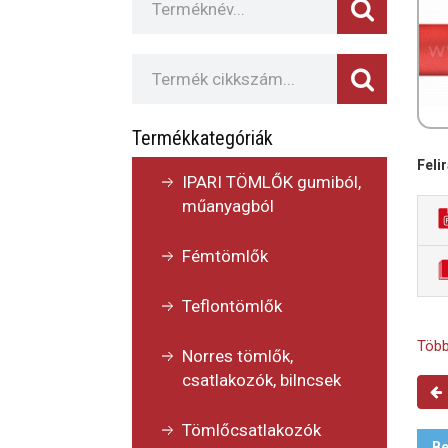
Termékkategóriák
Felir
IPARI TÖMLŐK gumiból,
műanyagból
Fémtömlők
Teflontömlők
Több
Norres tömlők,
csatlakozók, bilncsek
Tömlőcsatlakozók
Be