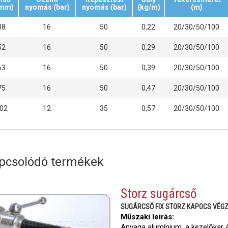
(mm)
nyomás (bar)
nyomás (bar)
(kg/m)
(m)
38
16
50
0,22
20/30/50/100
52
16
50
0,29
20/30/50/100
63
16
50
0,39
20/30/50/100
75
16
50
0,47
20/30/50/100
02
12
35
0,57
20/30/50/100
pcsolódó termékek
Storz sugárcső
SUGÁRCSŐ FIX STORZ KAPOCS VÉG
Műszaki leírás:
Anyaga alumínium, a kezelõkar á