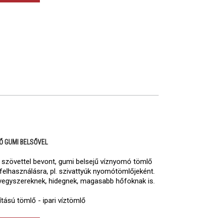
Ő GUMI BELSŐVEL
r szövettel bevont, gumi belsejű víznyomó tömlő
 felhasználásra, pl. szivattyúk nyomótömlőjeként.
l vegyszereknek, hidegnek, magasabb hőfoknak is.
ítású tömlő - ipari víztömlő