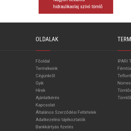
hidraulikaolaj szívó tömlő
OLDALAK
TERM
Főoldal
IPARI 
Termékeink
Fémtö
Cégünkről
Teflon
Gyik
Norres
Hírek
Tömlőc
Ajánlatkérés
Tömlőb
Kapcsolat
Általános Szerződési Feltételek
Adatkezelési tájékoztatók
Bankkártyás fizetés