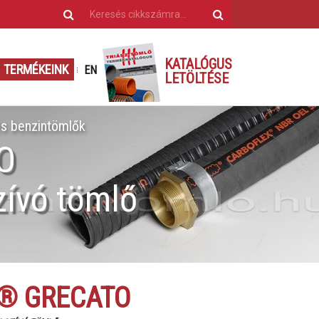
KATALÓGUS
TERMÉKEINK
EN
LETÖLTÉSE
és benzintömlők
O
szívó tömlő
® GRECATO