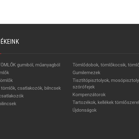
ÉKEINK
TÖMLŐK gumiból, műanyagból
Tömlődobok, tömlőkocsik, tömlő
mlők
Gumilemezek
tömlők
Tisztítópisztolyok, mosópisztoly
szórófejek
 tömlők, csatlakozók, bilncsek
Kompenzátorok
satlakozók
Tartozékok, kellékek tömlőszere
ilincsek
Újdonságok