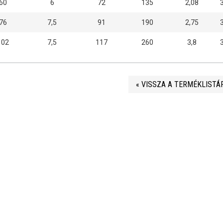
60
6
72
135
2,08
76
7,5
91
190
2,75
102
7,5
117
260
3,8
« VISSZA A TERMÉKLISTÁ