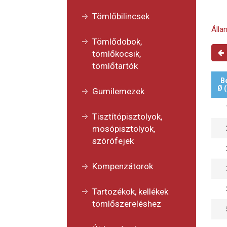
Tömlőbilincsek
Álla
Tömlődobok,
tömlőkocsik,
tömlőtartók
B
Ø 
Gumilemezek
Tisztítópisztolyok,
mosópisztolyok,
szórófejek
Kompenzátorok
Tartozékok, kellékek
tömlőszereléshez