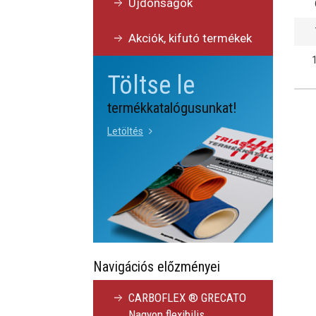
Újdonságok
Akciók, kifutó termékek
Töltse le
termékkatalógusunkat!
Letöltés
Navigációs előzményei
CARBOFLEX ® GRECATO
Nagyon flexibilis