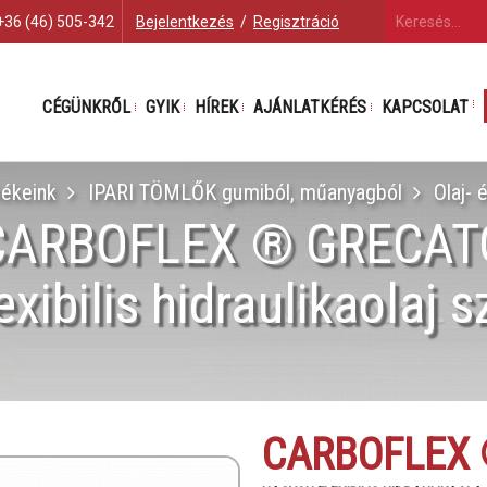
+36 (46) 505-342
Bejelentkezés
/
Regisztráció
CÉGÜNKRŐL
GYIK
HÍREK
AJÁNLATKÉRÉS
KAPCSOLAT
ékeink
IPARI TÖMLŐK gumiból, műanyagból
Olaj- 
CARBOFLEX ® GRECAT
xibilis hidraulikaolaj 
CARBOFLEX 