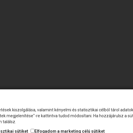
tések kiszolgálása, valamint kényelmi és statisztikai célból tárol adat
etek megjelenítése"-re kattintva tudod módosítani. Ha hozzájárulsz a s
 találsz.
sztikai sütiket
Elfogadom a marketing célú sütiket