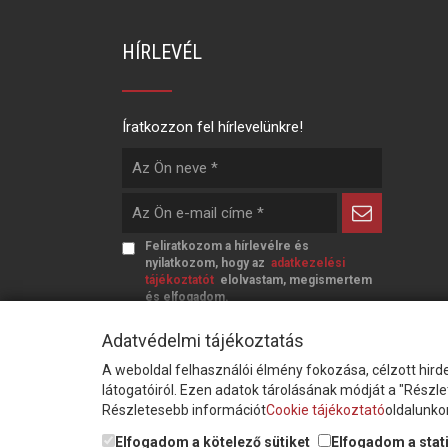
HÍRLEVÉL
Íratkozzon fel hírlevelünkre!
Feliratkozom a hírlevélre és
nyilatkozom, hogy az
adatkezelési
tájékoztatót
elolvastam, megismertem
és elfogadom.
Adatvédelmi tájékoztatás
A weboldal felhasználói élmény fokozása, célzott hirde
látogatóiról. Ezen adatok tárolásának módját a "Részl
Részletesebb információt
Cookie tájékoztató
oldalunkon
© Copyright Triász-Tömlő Kft. | Minden jog
Elfogadom a kötelező sütiket
Elfogadom a stati