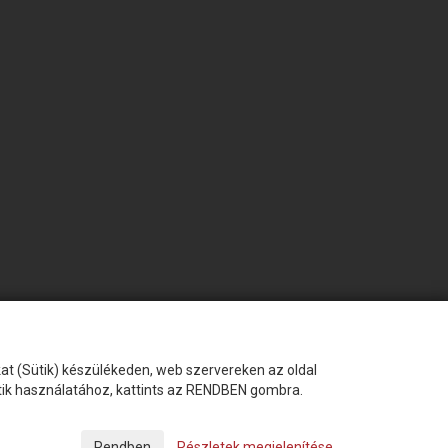
okat (Sütik) készülékeden, web szervereken az oldal
ütik használatához, kattints az RENDBEN gombra.
Készítette:
Futureweb Design Kft
Részletek megjelenítése