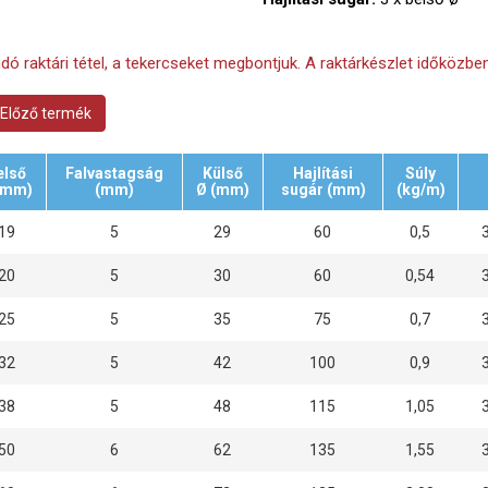
ndó raktári tétel, a tekercseket megbontjuk. A raktárkészlet időközben
Előző termék
első
Falvastagság
Külső
Hajlítási
Súly
(mm)
(mm)
Ø (mm)
sugár (mm)
(kg/m)
19
5
29
60
0,5
20
5
30
60
0,54
25
5
35
75
0,7
32
5
42
100
0,9
38
5
48
115
1,05
50
6
62
135
1,55