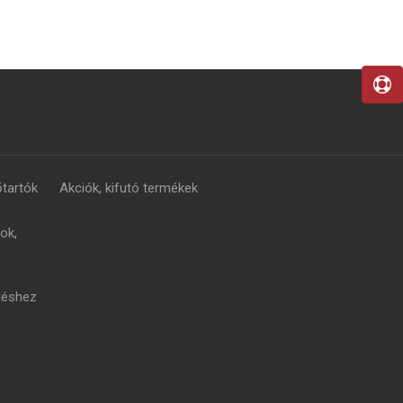
tartók
Akciók, kifutó termékek
ok,
léshez