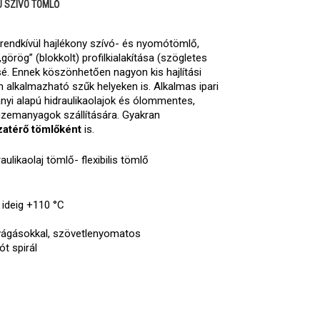
J SZÍVÓ TÖMLŐ
rendkívül hajlékony szívó- és nyomótömlő,
görög” (blokkolt) profilkialakítása (szögletes
é. Ennek köszönhetően nagyon kis hajlítási
an alkalmazható szűk helyeken is. Alkalmas ipari
ványi alapú hidraulikaolajok és ólommentes,
üzemanyagok szállítására. Gyakran
szatérő tömlőként
is.
ulikaolaj tömlő- flexibilis tömlő
 ideig +110 °C
vágásokkal, szövetlenyomatos
t spirál