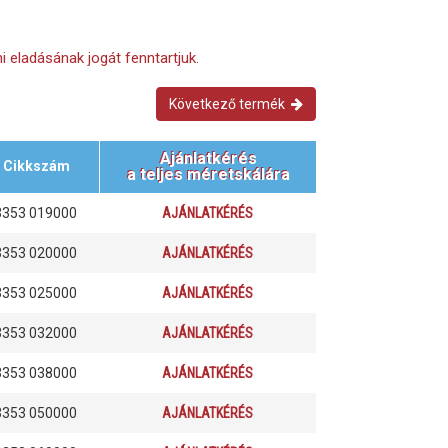
i eladásának jogát fenntartjuk.
Következő termék
Ajánlatkérés
Cikkszám
a teljes méretskálára
3353 019000
AJÁNLATKÉRÉS
3353 020000
AJÁNLATKÉRÉS
3353 025000
AJÁNLATKÉRÉS
3353 032000
AJÁNLATKÉRÉS
3353 038000
AJÁNLATKÉRÉS
3353 050000
AJÁNLATKÉRÉS