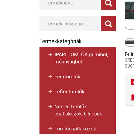
Termékkategóriák
IPARI TÖMLŐK gumiból,
Felir
GREC
műanyagból
SUCT
Fémtömlők
Teflontömlők
Norres tömlők,
csatlakozók, bilncsek
Tömlőcsatlakozók