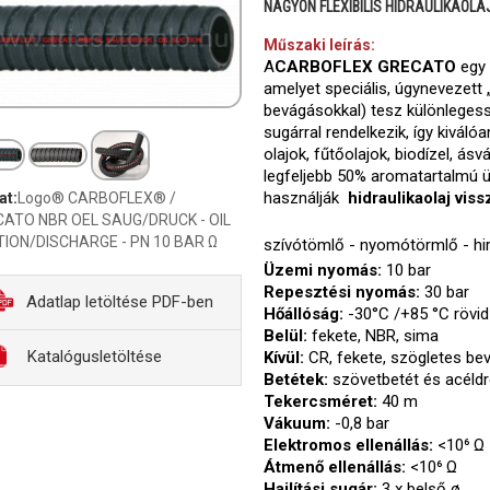
NAGYON FLEXIBILIS HIDRAULIKAOLA
Műszaki leírás:
A
CARBOFLEX GRECATO
egy 
amelyet speciális, úgynevezett „
bevágásokkal) tesz különlegess
sugárral rendelkezik, így kiváló
olajok, fűtőolajok, biodízel, ás
legfeljebb 50% aromatartalmú 
használják
hidraulikaolaj vis
at:
Logo® CARBOFLEX® /
ATO NBR OEL SAUG/DRUCK - OIL
ION/DISCHARGE - PN 10 BAR Ω
szívótömlő - nyomótörmlő - hira
Üzemi nyomás:
10 bar
Repesztési nyomás:
30 bar
Adatlap letöltése PDF-ben
Hőállóság:
-30°C /+85 °C rövid
Belül:
fekete, NBR, sima
Katalógusletöltése
Kívül:
CR, fekete, szögletes be
Betétek:
szövetbetét és acéldró
Tekercsméret:
40 m
Vákuum:
-0,8 bar
Elektromos ellenállás:
<10⁶ Ω
Átmenő ellenállás:
<10⁶ Ω
Hajlítási sugár:
3 x belső ø