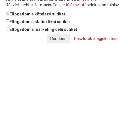
Részletesebb információt
Cookie tájékoztató
oldalunkon találsz.
Feliratkozom a hírlevélre és nyilatkozom, hogy az
adatkezelési
tájékoztatót
elolvastam, megismertem és elfogadom.
Elfogadom a kötelező sütiket
Elfogadom a statisztikai sütiket
Elfogadom a marketing célú sütiket
© Copyright Triász-Tömlő Kft. | Minden jog fenntartva!
Részletek megjelenítése
Készítette:
Futureweb Design Kft