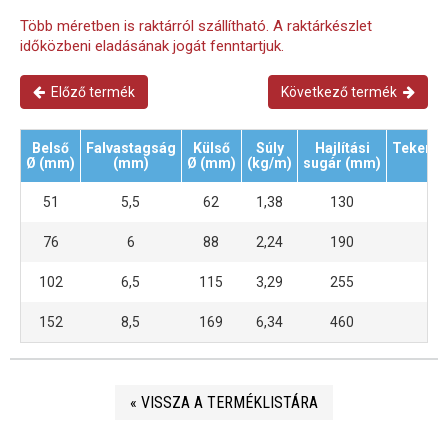
Több méretben is raktárról szállítható. A raktárkészlet
időközbeni eladásának jogát fenntartjuk.
Előző termék
Következő termék
Belső
Falvastagság
Külső
Súly
Hajlítási
Tekercs
Ø (mm)
(mm)
Ø (mm)
(kg/m)
sugár (mm)
(m
51
5,5
62
1,38
130
40
76
6
88
2,24
190
40
102
6,5
115
3,29
255
40
152
8,5
169
6,34
460
20
« VISSZA A TERMÉKLISTÁRA