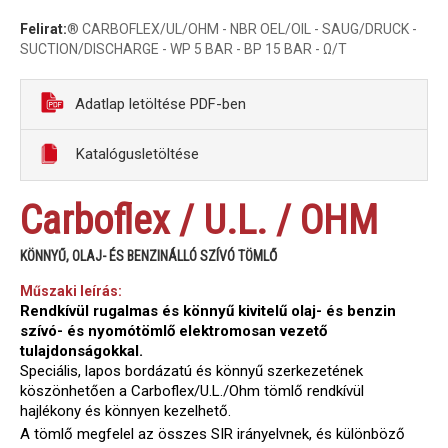
Felirat:
® CARBOFLEX/UL/OHM - NBR OEL/OIL - SAUG/DRUCK -
SUCTION/DISCHARGE - WP 5 BAR - BP 15 BAR - Ω/T
Adatlap letöltése PDF-ben
Katalógusletöltése
Carboflex / U.L. / OHM
KÖNNYŰ, OLAJ- ÉS BENZINÁLLÓ SZÍVÓ TÖMLŐ
Műszaki leírás:
Rendkívül rugalmas és könnyű kivitelű olaj- és benzin
szívó- és nyomótömlő elektromosan vezető
tulajdonságokkal.
Speciális, lapos bordázatú és könnyű szerkezetének
köszönhetően a Carboflex/U.L./Ohm tömlő rendkívül
hajlékony és könnyen kezelhető.
A tömlő megfelel az összes SIR irányelvnek, és különböző