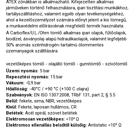
ATEX zónákban is alkalmazható. Kifejezetten alkalmas
járműveken történő felhasználásra, ipari tisztítási munkákhoz,
tartályszállításhoz, valamint egyéb olyan tevékenységekhez,
ahol a kezelőszemélyzet számára előnyt jelent a kis tömegű,
a munkavédelmi előírásoknak megfelelő termék használata.
A Carboflex/U.L./Ohm tömlő alkalmas ipari olajok, fűtőolajok,
biodízel, ásványolaj-alapú hidraulikaolajok, valamint legfeljebb
50% aromás szénhidrogén-tartalmú ólommentes
üzemanyagok szállítására.
vezetőképes tömlő - olajálló tömlő - gumitömlő - szívótömlő
Üzemi nyomás:
5 bar
Repesztési nyomás:
15 bar
Vákuum:
-0,9 bar
Hőállóság:
-40°C / +90 °C (+100 C olajra)
Szabványok:
EN ISO 1307:2008, TRbF 131, part 2, § 5.5
Belül:
fekete, sima, NBR, vezetőképes
Kívül:
Fekete, laposan hullámos, CR
Betétek:
Acél spirál, szövet betétek
Elektromosan vezetőképes:
<10⁶ Ω
Elektromos ellenállás belsőtől külsőig:
Antistatic <10⁹ Ω