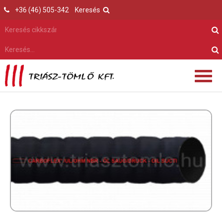
+36 (46) 505-342
Keresés