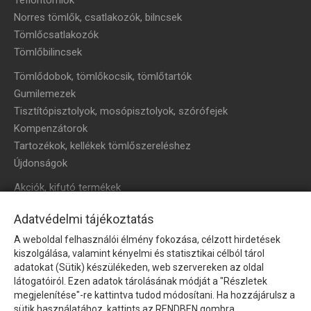
Norres tömlők, csatlakozók, bilncsek
Tömlőcsatlakozók
Tömlőbilincsek
Tömlődobok, tömlőkocsik, tömlőtartók
Gumilemezek
Tisztítópisztolyok, mosópisztolyok, szórófejek
Kompenzátorok
Tartozékok, kellékek tömlőszereléshez
Újdonságok
Akciók, kifutó termékek
HÍRLEVÉL
Adatvédelmi tájékoztatás
A weboldal felhasználói élmény fokozása, célzott hirdetések
Íratkozzon fel hírlevelünkre!
kiszolgálása, valamint kényelmi és statisztikai célból tárol
adatokat (Sütik) készülékeden, web szervereken az oldal
látogatóiról. Ezen adatok tárolásának módját a "Részletek
megjelenítése"-re kattintva tudod módosítani. Ha hozzájárulsz a
sütik használatához, kattints az RENDBEN gombra.