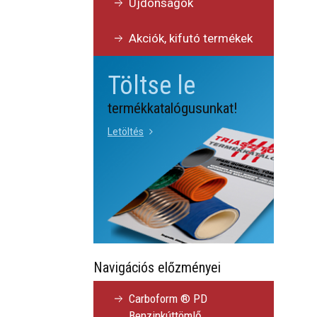
Újdonságok
Akciók, kifutó termékek
Töltse le
termékkatalógusunkat!
Letöltés
Navigációs előzményei
Carboform ® PD
Benzinkúttömlő