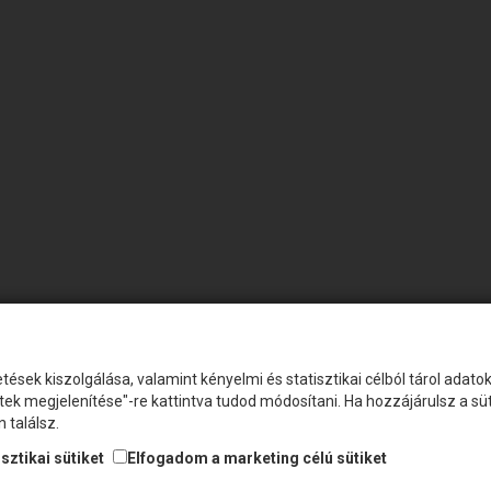
tések kiszolgálása, valamint kényelmi és statisztikai célból tárol adat
etek megjelenítése"-re kattintva tudod módosítani. Ha hozzájárulsz a s
 találsz.
sztikai sütiket
Elfogadom a marketing célú sütiket