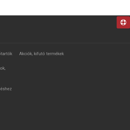
tartók
Akciók, kifutó termékek
ok,
léshez