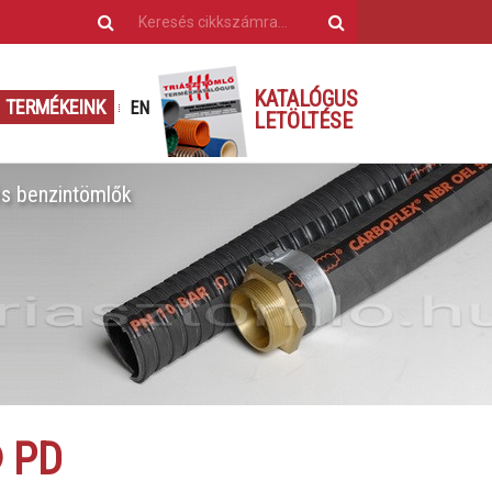
KATALÓGUS
TERMÉKEINK
EN
LETÖLTÉSE
és benzintömlők
® PD