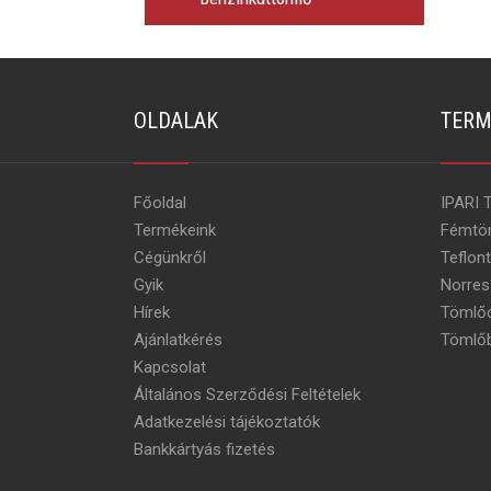
OLDALAK
TERM
Főoldal
IPARI 
Termékeink
Fémtö
Cégünkről
Teflon
Gyik
Norres
Hírek
Tömlőc
Ajánlatkérés
Tömlőb
Kapcsolat
Általános Szerződési Feltételek
Adatkezelési tájékoztatók
Bankkártyás fizetés