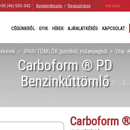
+36 (46) 505-342
Bejelentkezés
/
Regisztráció
CÉGÜNKRŐL
GYIK
HÍREK
AJÁNLATKÉRÉS
KAPCSOLAT
ékeink
IPARI TÖMLŐK gumiból, műanyagból
Olaj- 
Carboform ® PD
Benzinkúttömlő
Carboform 