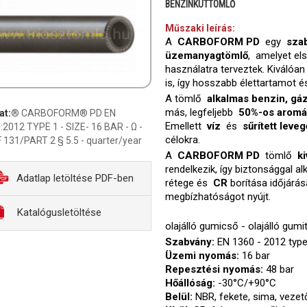
BENZINKÚTTÖMLŐ
Műszaki leírás:
A
CARBOFORM PD
egy
szab
üzemanyagtömlő
, amelyet e
használatra terveztek. Kiválóa
is, így hosszabb élettartamot é
A tömlő
alkalmas benzin, gázo
más, legfeljebb
50%-os aromá
at:
® CARBOFORM® PD EN
Emellett
víz
és
sűrített leve
:2012 TYPE 1 - SIZE- 16 BAR - Ω -
célokra.
 131/PART 2 § 5.5 - quarter/year
A
CARBOFORM PD
tömlő
k
rendelkezik, így biztonsággal 
Adatlap letöltése PDF-ben
rétege és
CR
borítása időjárás
megbízhatóságot nyújt.
Katalógusletöltése
olajálló gumicső - olajálló gumi
Szabvány:
EN 1360 - 2012 type 
Üzemi nyomás:
16 bar
Repesztési nyomás:
48 bar
Hőállóság:
-30°C/+90°C
Belül:
NBR, fekete, sima, veze