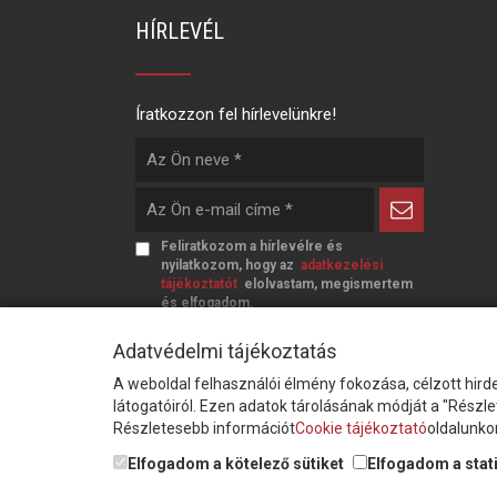
HÍRLEVÉL
Íratkozzon fel hírlevelünkre!
Feliratkozom a hírlevélre és
nyilatkozom, hogy az
adatkezelési
tájékoztatót
elolvastam, megismertem
és elfogadom.
Adatvédelmi tájékoztatás
A weboldal felhasználói élmény fokozása, célzott hirde
látogatóiról. Ezen adatok tárolásának módját a "Részl
Részletesebb információt
Cookie tájékoztató
oldalunkon
© Copyright Triász-Tömlő Kft. | Minden jog
Elfogadom a kötelező sütiket
Elfogadom a stati
fenntartva!