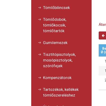
Tömlőbilincsek
Tömlődobok,
Álla
tömlőkocsik,
tömlőtartók
Gumilemezek
Be
Ø 
Tisztítópisztolyok,
mosópisztolyok,
szórófejek
Kompenzátorok
Tartozékok, kellékek
tömlőszereléshez