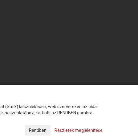
okat (Sütik) készülékeden, web szervereken az oldal
ütik használatához, kattints az RENDBEN gombra.
Készítette:
Futureweb Design Kft
Részletek megjelenítése