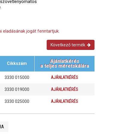
, szövetlenyomatos
Ω
i eladásának jogát fenntartjuk.
Következő termék
Ajánlatkérés
Cikkszám
a teljes méretskálára
3330 015000
AJÁNLATKÉRÉS
3330 019000
AJÁNLATKÉRÉS
3330 025000
AJÁNLATKÉRÉS
RA