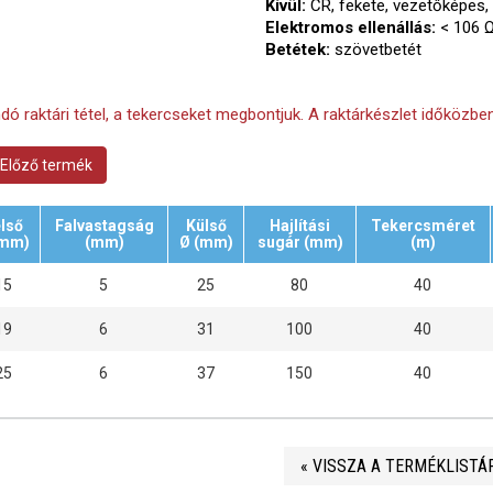
Kívül:
CR, fekete, vezetőképes
Elektromos ellenállás:
< 106 
Betétek:
szövetbetét
ndó raktári tétel, a tekercseket megbontjuk. A raktárkészlet időközben
Előző termék
lső
Falvastagság
Külső
Hajlítási
Tekercsméret
(mm)
(mm)
Ø (mm)
sugár (mm)
(m)
15
5
25
80
40
19
6
31
100
40
25
6
37
150
40
« VISSZA A TERMÉKLISTÁ