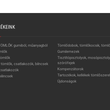
ÉKEINK
TÖMLŐK gumiból, műanyagból
Tömlődobok, tömlőkocsik, tömlő
mlők
Gumilemezek
tömlők
Tisztítópisztolyok, mosópisztoly
szórófejek
 tömlők, csatlakozók, bilncsek
Kompenzátorok
satlakozók
Tartozékok, kellékek tömlőszere
ilincsek
Újdonságok