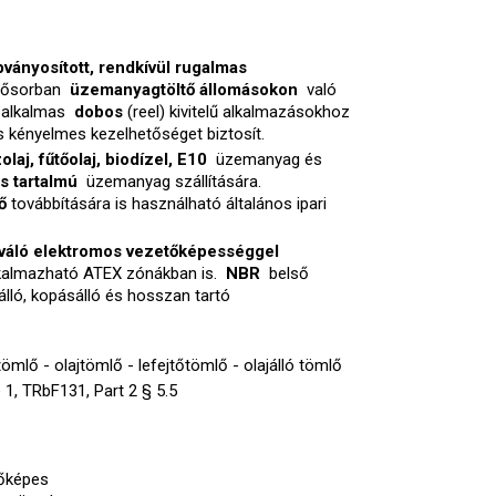
ványosított, rendkívül rugalmas
lsősorban
üzemanyagtöltő állomásokon
való
n alkalmas
dobos
(reel) kivitelű alkalmazásokhoz
s kényelmes kezelhetőséget biztosít.
laj, fűtőolaj, biodízel, E10
üzemanyag és
s tartalmú
üzemanyag szállítására.
gő
továbbítására is használható általános ipari
iváló elektromos vezetőképességgel
alkalmazható ATEX zónákban is.
NBR
belső
álló, kopásálló és hosszan tartó
tömlő - olajtömlő - lefejtőtömlő - olajálló tömlő
1, TRbF131, Part 2 § 5.5
tőképes