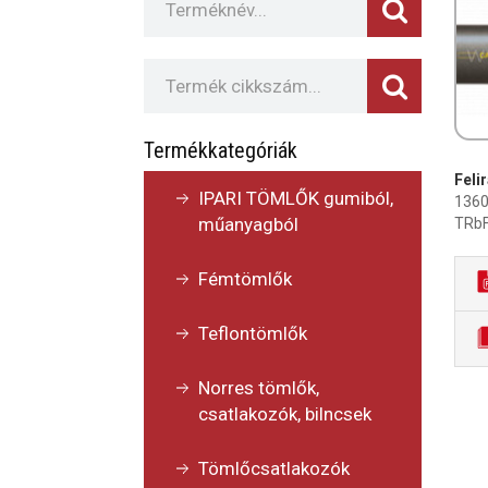
Termékkategóriák
Felir
IPARI TÖMLŐK gumiból,
1360
műanyagból
TRbF
Fémtömlők
Teflontömlők
Norres tömlők,
csatlakozók, bilncsek
Tömlőcsatlakozók