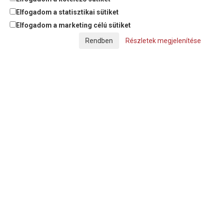
Elfogadom a statisztikai sütiket
Elfogadom a marketing célú sütiket
© Copyright Triász-Tömlő Kft. | Minden jog fenntartva!
Részletek megjelenítése
Készítette:
Futureweb Design Kft