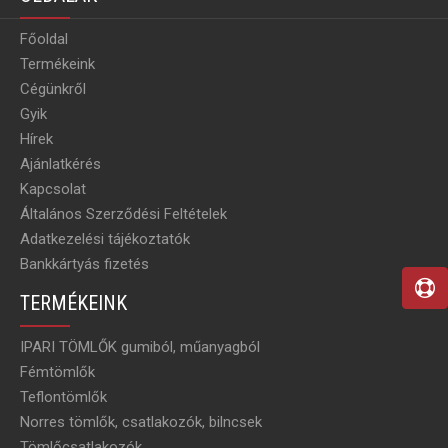
Főoldal
Termékeink
Cégünkről
Gyik
Hírek
Ajánlatkérés
Kapcsolat
Általános Szerződési Feltételek
Adatkezelési tájékoztatók
Bankkártyás fizetés
TERMÉKEINK
IPARI TÖMLŐK gumiból, műanyagból
Fémtömlők
Teflontömlők
Norres tömlők, csatlakozók, bilncsek
Tömlőcsatlakozók