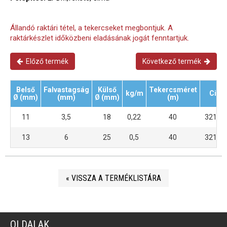
Állandó raktári tétel, a tekercseket megbontjuk. A
raktárkészlet időközbeni eladásának jogát fenntartjuk.
Előző termék
Következő termék
Belső
Falvastagság
Külső
Tekercsméret
kg/m
Cikk
Ø (mm)
(mm)
Ø (mm)
(m)
11
3,5
18
0,22
40
3215 
13
6
25
0,5
40
3215 
« VISSZA A TERMÉKLISTÁRA
OLDALAK