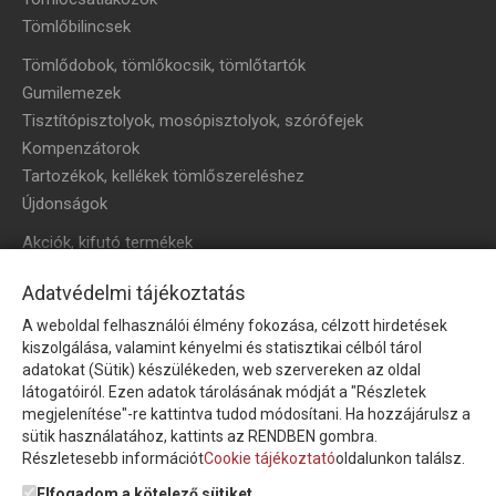
Tömlőbilincsek
Tömlődobok, tömlőkocsik, tömlőtartók
Gumilemezek
Tisztítópisztolyok, mosópisztolyok, szórófejek
Kompenzátorok
Tartozékok, kellékek tömlőszereléshez
Újdonságok
Akciók, kifutó termékek
HÍRLEVÉL
Adatvédelmi tájékoztatás
A weboldal felhasználói élmény fokozása, célzott hirdetések
Íratkozzon fel hírlevelünkre!
kiszolgálása, valamint kényelmi és statisztikai célból tárol
adatokat (Sütik) készülékeden, web szervereken az oldal
látogatóiról. Ezen adatok tárolásának módját a "Részletek
megjelenítése"-re kattintva tudod módosítani. Ha hozzájárulsz a
sütik használatához, kattints az RENDBEN gombra.
Részletesebb információt
Cookie tájékoztató
oldalunkon találsz.
Feliratkozom a hírlevélre és nyilatkozom, hogy az
adatkezelési
tájékoztatót
elolvastam, megismertem és elfogadom.
Elfogadom a kötelező sütiket