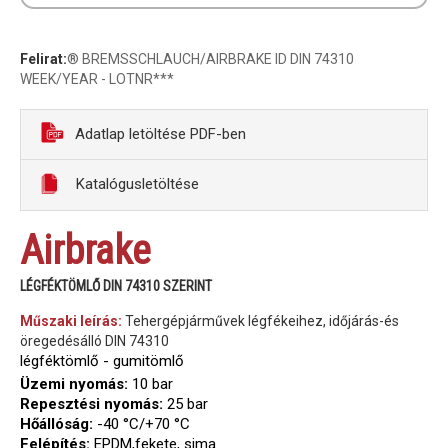
Felirat:
® BREMSSCHLAUCH/AIRBRAKE ID DIN 74310
WEEK/YEAR - LOTNR***
Adatlap letöltése PDF-ben
Katalógusletöltése
Airbrake
LÉGFÉKTÖMLŐ DIN 74310 SZERINT
Műszaki leírás:
Tehergépjárművek légfékeihez, időjárás-és
öregedésálló DIN 74310
légféktömlő - gumitömlő
Üzemi nyomás:
10 bar
Repesztési nyomás:
25 bar
Hőállóság:
-40 °C/+70 °C
Felépítés:
EPDM,fekete, sima