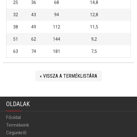
25
36
68
14,8
32
43
94
12,8
38
49
112
11,5
51
62
144
9,2
63
74
181
7,5
« VISSZA A TERMÉKLISTÁRA
OLDALAK
Főoldal
Termékeink
Cégünkről