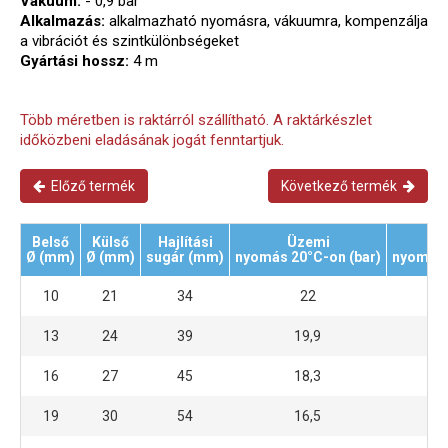
Vákuum:
- 0,9 bar
Alkalmazás:
alkalmazható nyomásra, vákuumra, kompenzálja
a vibrációt és szintkülönbségeket
Gyártási hossz:
4 m
Több méretben is raktárról szállítható. A raktárkészlet
időközbeni eladásának jogát fenntartjuk.
Előző termék
Következő termék
Belső
Külső
Hajlítási
Üzemi
Re
Ø (mm)
Ø (mm)
sugár (mm)
nyomás 20°C-on (bar)
nyomás 
10
21
34
22
13
24
39
19,9
16
27
45
18,3
19
30
54
16,5