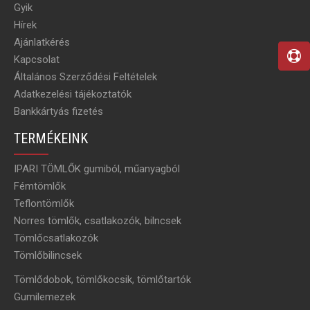
Gyik
Hírek
Ajánlatkérés
Kapcsolat
Általános Szerződési Feltételek
Adatkezelési tájékoztatók
Bankkártyás fizetés
TERMÉKEINK
IPARI TÖMLŐK gumiból, műanyagból
Fémtömlők
Teflontömlők
Norres tömlők, csatlakozók, bilncsek
Tömlőcsatlakozók
Tömlőbilincsek
Tömlődobok, tömlőkocsik, tömlőtartók
Gumilemezek