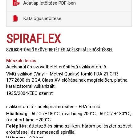
Adatlap letöltése PDF-ben
Katalógusletöltése
SPIRAFLEX
SZILIKONTÖMLŐ SZÖVETBETÉT ÉS ACÉLSPIRÁL ERŐSÍTÉSSEL
Műszaki leírás:
Acélspirál és szövetbetét erősítésű szilikontömlő.
VMQ szilikon (Vinyl – Methyl Quality) tömlő FDA 21 CFR
177.2600 és BGA Class XV előírásainak megfelelően, platina
katalizátorral vulkanizált.
1935/2004/EEC szerint
szilikontömlő - acélspirál erősítés - FDA tömlő
Hőállóság:
-60°C /+180°C, rövid ideig 200°C, -60°C / +180°C ,
for short time +200°C
Felépítés:
áttetszõ és sima szilikon, három poliészter szövet
erõsítéssel, és nemesacél spirállal