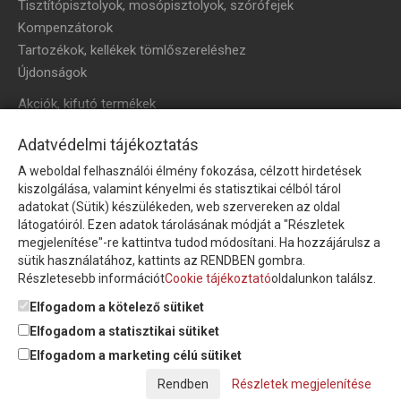
Tisztítópisztolyok, mosópisztolyok, szórófejek
Kompenzátorok
Tartozékok, kellékek tömlőszereléshez
Újdonságok
Akciók, kifutó termékek
HÍRLEVÉL
Adatvédelmi tájékoztatás
A weboldal felhasználói élmény fokozása, célzott hirdetések
Íratkozzon fel hírlevelünkre!
kiszolgálása, valamint kényelmi és statisztikai célból tárol
adatokat (Sütik) készülékeden, web szervereken az oldal
látogatóiról. Ezen adatok tárolásának módját a "Részletek
megjelenítése"-re kattintva tudod módosítani. Ha hozzájárulsz a
sütik használatához, kattints az RENDBEN gombra.
Részletesebb információt
Cookie tájékoztató
oldalunkon találsz.
Feliratkozom a hírlevélre és nyilatkozom, hogy az
adatkezelési
tájékoztatót
elolvastam, megismertem és elfogadom.
Elfogadom a kötelező sütiket
Elfogadom a statisztikai sütiket
Elfogadom a marketing célú sütiket
© Copyright Triász-Tömlő Kft. | Minden jog fenntartva!
Részletek megjelenítése
Készítette:
Futureweb Design Kft