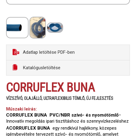
Adatlap letöltése PDF-ben
Katalógusletöltése
CORRUFLEX BUNA
VÍZSZÍVÓ, OLAJÁLLÓ, ULTRAFLEXIBILIS TÖMLŐ, ÚJ FEJLESZTÉS
Műszaki leírás:
CORRUFLEX BUNA PVC/NBR szívó- és nyomótömlő
–
Innovatív megoldás ipari tisztításhoz és szennyvízkezeléshez
A
CORRUFLEX BUNA
egy rendkívül hajlékony, közepes
igénybevételre tervezett szívó- és nyomótömlő, amelyet