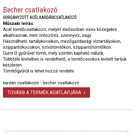
Becher csatlakozó
HORGANYZOTT ACÉL KARDÁNCSATLAKOZÓ
Műszaki leírás:
Acél tömlőcsatlakozó, melyet elsősorban vizes közegekre
alkalmaznak, mint öntözővíz, szennyvíz, zagy.
Használható tartálykocsikon, mezőgazdasági víztartályokon,
szippantókocsikon, szívótömlőkön, szippantótömlőkön.
Gumi O gyűrűvel tömít, mely szintén kapható nálunk.
Többféle kivitelben is rendelhető, a tömlőcsonkos kivitelt tartjuk
készleten.
Tömítőgyűrűt is lehet hozzá rendelni
kardán csatlakozó - becher csatlakozó
TOVÁBB A TERMÉK ADATLAPJÁRA