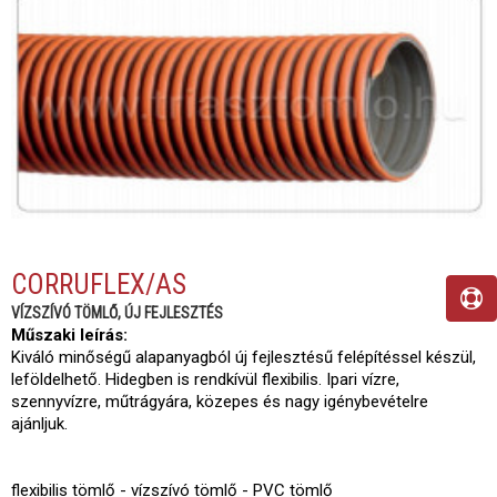
CORRUFLEX/AS
VÍZSZÍVÓ TÖMLŐ, ÚJ FEJLESZTÉS
Műszaki leírás:
Kiváló minőségű alapanyagból új fejlesztésű felépítéssel készül,
leföldelhető. Hidegben is rendkívül flexibilis. Ipari vízre,
szennyvízre, műtrágyára, közepes és nagy igénybevételre
ajánljuk.
flexibilis tömlő - vízszívó tömlő - PVC tömlő