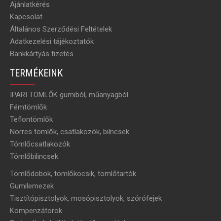
Ajánlatkérés
Kapcsolat
Általános Szerződési Feltételek
Adatkezelési tájékoztatók
Bankkártyás fizetés
TERMÉKEINK
IPARI TÖMLŐK gumiból, műanyagból
Fémtömlők
Teflontömlők
Norres tömlők, csatlakozók, bilncsek
Tömlőcsatlakozók
Tömlőbilincsek
Tömlődobok, tömlőkocsik, tömlőtartók
Gumilemezek
Tisztítópisztolyok, mosópisztolyok, szórófejek
Kompenzátorok