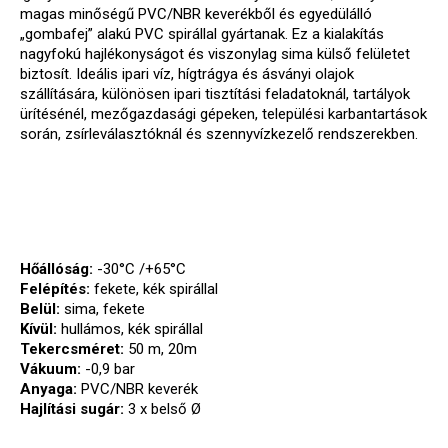
magas minőségű PVC/NBR keverékből és egyedülálló
„gombafej” alakú PVC spirállal gyártanak. Ez a kialakítás
nagyfokú hajlékonyságot és viszonylag sima külső felületet
biztosít. Ideális ipari víz, hígtrágya és ásványi olajok
szállítására, különösen ipari tisztítási feladatoknál, tartályok
ürítésénél, mezőgazdasági gépeken, települési karbantartások
során, zsírleválasztóknál és szennyvízkezelő rendszerekben.
Hőállóság:
-30°C /+65°C
Felépítés:
fekete, kék spirállal
Belül:
sima, fekete
Kívül:
hullámos, kék spirállal
Tekercsméret:
50 m, 20m
Vákuum:
-0,9 bar
Anyaga:
PVC/NBR keverék
Hajlítási sugár:
3 x belső Ø