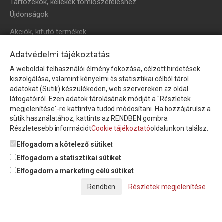
Tartozékok, kellékek tömlőszereléshez
Újdonságok
Akciók, kifutó termékek
HÍRLEVÉL
Adatvédelmi tájékoztatás
A weboldal felhasználói élmény fokozása, célzott hirdetések
Íratkozzon fel hírlevelünkre!
kiszolgálása, valamint kényelmi és statisztikai célból tárol
adatokat (Sütik) készülékeden, web szervereken az oldal
látogatóiról. Ezen adatok tárolásának módját a "Részletek
megjelenítése"-re kattintva tudod módosítani. Ha hozzájárulsz a
sütik használatához, kattints az RENDBEN gombra.
Részletesebb információt
Cookie tájékoztató
oldalunkon találsz.
Feliratkozom a hírlevélre és nyilatkozom, hogy az
adatkezelési
tájékoztatót
elolvastam, megismertem és elfogadom.
Elfogadom a kötelező sütiket
Elfogadom a statisztikai sütiket
Elfogadom a marketing célú sütiket
© Copyright Triász-Tömlő Kft. | Minden jog fenntartva!
Részletek megjelenítése
Készítette:
Futureweb Design Kft