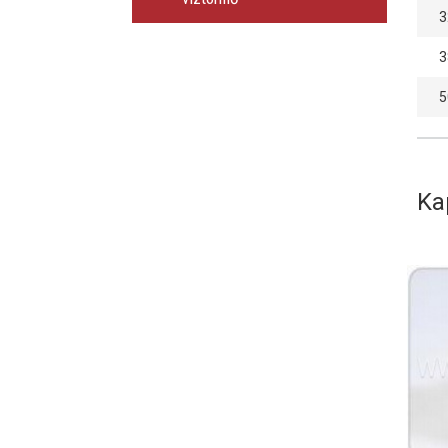
3
3
5
Ka