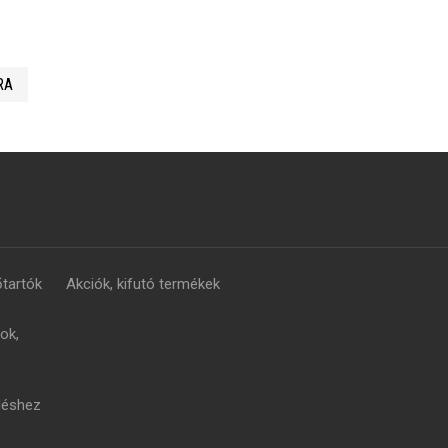
RA
tartók
Akciók, kifutó termékek
ok,
léshez