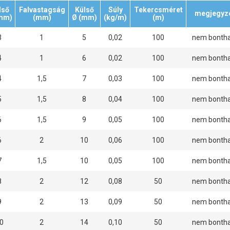
lső
Falvastagság
Külső
Súly
Tekercsméret
megjegyz
mm)
(mm)
Ø (mm)
(kg/m)
(m)
3
1
5
0,02
100
nem bonth
4
1
6
0,02
100
nem bonth
4
1,5
7
0,03
100
nem bonth
5
1,5
8
0,04
100
nem bonth
6
1,5
9
0,05
100
nem bonth
6
2
10
0,06
100
nem bonth
7
1,5
10
0,05
100
nem bonth
8
2
12
0,08
50
nem bonth
9
2
13
0,09
50
nem bonth
0
2
14
0,10
50
nem bonth