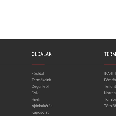
OLDALAK
TERM
Főoldal
IPARI 
Termékeink
Fémtö
Cégünkről
Teflon
Gyik
Norres
Hírek
Tömlőc
Ajánlatkérés
Tömlőb
Kapcsolat