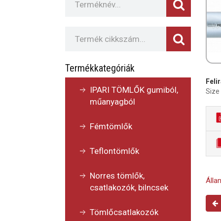
Termékkategóriák
Felir
IPARI TÖMLŐK gumiból,
Size
műanyagból
Fémtömlők
Teflontömlők
Norres tömlők,
Álla
csatlakozók, bilncsek
Tömlőcsatlakozók