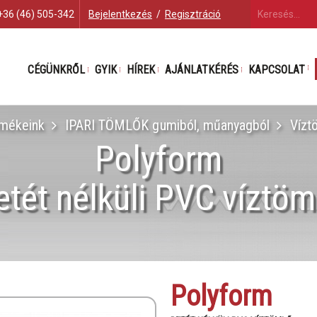
+36 (46) 505-342
Bejelentkezés
/
Regisztráció
CÉGÜNKRŐL
GYIK
HÍREK
AJÁNLATKÉRÉS
KAPCSOLAT
mékeink
IPARI TÖMLŐK gumiból, műanyagból
Vízt
Polyform
etét nélküli PVC víztöm
Polyform