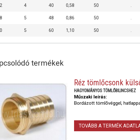
2
4
40
0,58
50
.
8
5
48
0,86
50
.
0
5
60
1,10
50
.
pcsolódó termékek
Réz tömlőcsonk küls
HAGYOMÁNYOS TÖMLŐBILINCSHEZ
Műszaki leírás:
Bordázott tömlõvéggel, hatlappal
TOVÁBB A TERMÉK ADAT