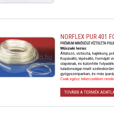
NORFLEX PUR 401 F
PRÉMIUM MINŐSÉGŰ VÍZTISZTA POL
Műszaki leírás:
Átlátszó, víztiszta, hajlékony,
Kopásálló, lépésálló, formáját vis
olajoknak, és különféle folyadék
tuladonságai miatt széleskörűen
gyógyszeriparban, és más ipará
Csak egész tekercsekben rende
TOVÁBB A TERMÉK ADAT