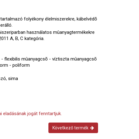
 tartalmazó folyékony élelmiszerekre, kábelvédõ
rálló.
elmiszeriparban használatos mûanyagtermékekre
011 A, B, C kategória.
 - flexibilis mûanyagcsõ - víztiszta mûanyagcsõ
orm - poliform
szó, sima
i eladásának jogát fenntartjuk.
Következő termék