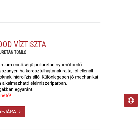
OOD VÍZTISZTA
IURETÁN TÖMLŐ
 prémium minőségű poliuretán nyomótömlő.
szanyeri ha keresztülhajtanak rajta, jól ellenáll
oknak, hidrolízis álló. Különlegesen jó mechanikai
 alkalmazható élelmiszeriparban,
gakban egyaránt.
lhető!
LAPJÁRA