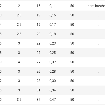
2
2
16
0,11
50
nem bonth
3
2,5
18
0,16
50
.
4
2,5
19
0,17
50
.
5
2,5
20
0,18
50
.
6
3
22
0,23
50
.
8
3
24
0,25
50
.
9
4
27
0,37
50
.
0
3
26
0,28
50
.
2
3
28
0,30
50
.
5
3
31
0,34
50
.
0
3,5
37
0,47
50
.