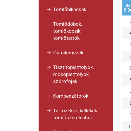
Be
Tömlőbilincsek
Ø (
Tömlődobok,
tömlőkocsik,
tömlőtartók
Gumilemezek
Tisztítópisztolyok,
mosópisztolyok,
szórófejek
Kompenzátorok
Tartozékok, kellékek
tömlőszereléshez
1