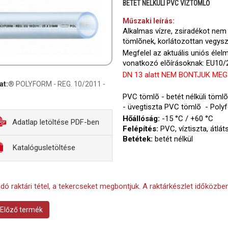
BETÉT NÉLKÜLI PVC VÍZTÖMLŐ
Műszaki leírás:
Alkalmas vízre, zsiradékot nem
tömlõnek, korlátozottan vegysze
Megfelel az aktuális uniós él
vonatkozó elõírásoknak: EU10/2
DN 13 alatt NEM BONTJUK MEG
at:
® POLYFORM - REG. 10/2011 -
PVC tömlõ - betét nélküli tömlõ
- üvegtiszta PVC tömlõ - Polyf
Hőállóság:
-15 °C / +60 °C
Adatlap letöltése PDF-ben
Felépítés:
PVC, víztiszta, átlát
Betétek:
betét nélkül
Katalógusletöltése
ndó raktári tétel, a tekercseket megbontjuk. A raktárkészlet időközben
Előző termék