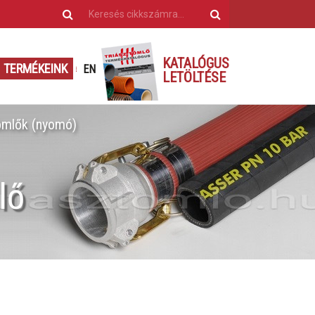
KATALÓGUS
TERMÉKEINK
EN
LETÖLTÉSE
ömlők (nyomó)
lő