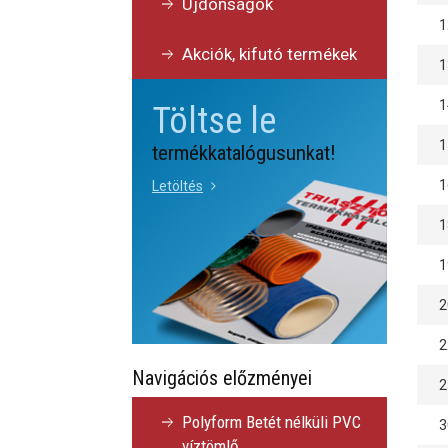
Újdonságok
1
Akciók, kifutó termékek
1
1
Töltse le
1
termékkatalógusunkat!
1
Letöltés
1
1
2
2
Navigációs előzményei
2
Polyform Betét nélküli PVC
3
víztömlő