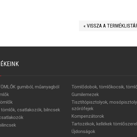
« VISSZA A TERMÉKLISTÁ
ÉKEINK
TÖMLŐK gumiból, műanyagból
Tömlődobok, tömlőkocsik, tömlő
mlők
Gumilemezek
tömlők
Tisztítópisztolyok, mosópisztoly
szórófejek
 tömlők, csatlakozók, bilncsek
Kompenzátorok
satlakozók
Tartozékok, kellékek tömlőszere
ilincsek
Újdonságok