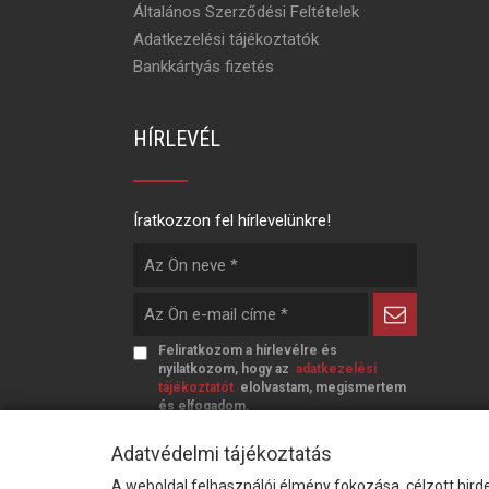
Általános Szerződési Feltételek
Adatkezelési tájékoztatók
Bankkártyás fizetés
HÍRLEVÉL
Íratkozzon fel hírlevelünkre!
Feliratkozom a hírlevélre és
nyilatkozom, hogy az
adatkezelési
tájékoztatót
elolvastam, megismertem
és elfogadom.
Adatvédelmi tájékoztatás
A weboldal felhasználói élmény fokozása, célzott hirde