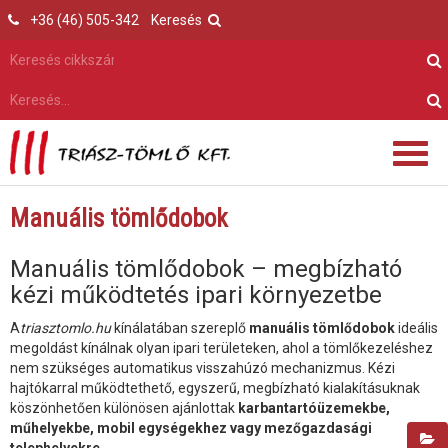
+36 (46) 505-342
Keresés
Manuális tömlődobok
Manuális tömlődobok – megbízható
kézi működtetés ipari környezetbe
A
triasztomlo.hu
kínálatában szereplő
manuális tömlődobok
ideális
megoldást kínálnak olyan ipari területeken, ahol a tömlőkezeléshez
nem szükséges automatikus visszahúzó mechanizmus. Kézi
hajtókarral működtethető, egyszerű, megbízható kialakításuknak
köszönhetően különösen ajánlottak
karbantartóüzemekbe,
műhelyekbe, mobil egységekhez vagy mezőgazdasági
telephelyekre
.