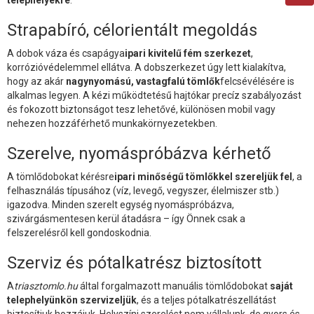
Strapabíró, célorientált megoldás
A dobok váza és csapágya
ipari kivitelű fém szerkezet
,
korrózióvédelemmel ellátva. A dobszerkezet úgy lett kialakítva,
hogy az akár
nagynyomású, vastagfalú tömlők
felcsévélésére is
alkalmas legyen. A kézi működtetésű hajtókar precíz szabályozást
és fokozott biztonságot tesz lehetővé, különösen mobil vagy
nehezen hozzáférhető munkakörnyezetekben.
Szerelve, nyomáspróbázva kérhető
A tömlődobokat kérésre
ipari minőségű tömlőkkel szereljük fel
, a
felhasználás típusához (víz, levegő, vegyszer, élelmiszer stb.)
igazodva. Minden szerelt egység nyomáspróbázva,
szivárgásmentesen kerül átadásra – így Önnek csak a
felszerelésről kell gondoskodnia.
Szerviz és pótalkatrész biztosított
A
triasztomlo.hu
által forgalmazott manuális tömlődobokat
saját
telephelyünkön szervizeljük
, és a teljes pótalkatrészellátást
biztosítjuk hozzájuk. Helyszíni szerelést nem vállalunk, de gyors és