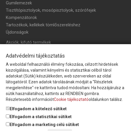
Gumilemezek
Tisztítópisztolyok, mosópisztolyok, szórófejek
Kompenzátorok
Tartozékok, kellékek tömlőszereléshez
Újdonságok
Akciók, kifutó termékek
HÍRLEVÉL
Adatvédelmi tájékoztatás
A weboldal felhasználói élmény fokozása, célzott hirdetések
Íratkozzon fel hírlevelünkre!
kiszolgálása, valamint kényelmi és statisztikai célból tárol
adatokat (Sütik) készülékeden, web szervereken az oldal
látogatóiról. Ezen adatok tárolásának módját a "Részletek
megjelenítése"-re kattintva tudod módosítani. Ha hozzájárulsz a
sütik használatához, kattints az RENDBEN gombra.
Részletesebb információt
Cookie tájékoztató
oldalunkon találsz.
Feliratkozom a hírlevélre és nyilatkozom, hogy az
adatkezelési
tájékoztatót
elolvastam, megismertem és elfogadom.
Elfogadom a kötelező sütiket
Elfogadom a statisztikai sütiket
Elfogadom a marketing célú sütiket
© Copyright Triász-Tömlő Kft. | Minden jog fenntartva!