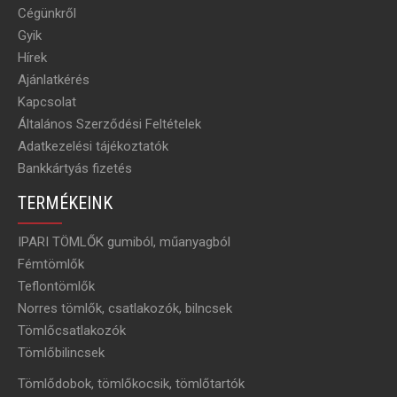
Cégünkről
Gyik
Hírek
Ajánlatkérés
Kapcsolat
Általános Szerződési Feltételek
Adatkezelési tájékoztatók
Bankkártyás fizetés
TERMÉKEINK
IPARI TÖMLŐK gumiból, műanyagból
Fémtömlők
Teflontömlők
Norres tömlők, csatlakozók, bilncsek
Tömlőcsatlakozók
Tömlőbilincsek
Tömlődobok, tömlőkocsik, tömlőtartók