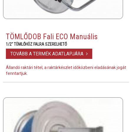
TÖMLŐDOB Fali ECO Manuális
1/2" TÖMLŐHÖZ FALRA SZERELHETŐ
TOVÁBB A TERMÉK ADATLAPJÁRA
Állandó raktári tétel, a raktárkészlet időközbeni eladásának jogát
fenntartjuk.