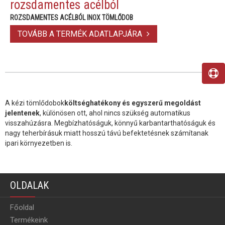
rozsdamentes acélból
ROZSDAMENTES ACÉLBÓL INOX TÖMLŐDOB
TOVÁBB A TERMÉK ADATLAPJÁRA
A kézi tömlődobok
költséghatékony és egyszerű megoldást
jelentenek
, különösen ott, ahol nincs szükség automatikus
visszahúzásra. Megbízhatóságuk, könnyű karbantarthatóságuk és
nagy teherbírásuk miatt hosszú távú befektetésnek számítanak
ipari környezetben is.
OLDALAK
Főoldal
Termékeink