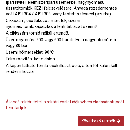
Ipari kivitel, élelmiszeripari üzemekbe, nagynyomású
tisztítótömlők KÉZI felcsévélésére. Anyaga rozsdamentes
acél AISI 304 / AISI 303, vagy festett szénacél (szürke)
Cikkszám, csatlakozás méretek, üzemi
nyomás, tömlőkapacitás a lenti táblázat szerint!
A cikkszám tömlő nélkül értendő.
Üzemi nyomás: 200 vagy 600 bar illetve a nagyobb méretre
vagy 80 bar
Üzemi hőmérséklet: 90°C
Falra rögzítés: két oldalon
A képen látható tömlő csak illusztráció, a tömlőt külön kell
rendelni hozzá.
Állandó raktári tétel, a raktárkészlet időközbeni eladásának jogát
fenntartjuk.
Következő termék