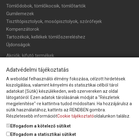
Tömlődobok, tömlőkocsik, tömlőtartók
Gumilemezek
Tisztítópisztolyok, mosópisztolyok, szórófejek
Kompenzátorok
Tartozékok, kellékek tömlőszereléshez
Újdonságok
Akciók, kifutó termékek
HÍRLEVÉL
Adatvédelmi tájékoztatás
A weboldal felhasználói élmény fokozása, célzott hirdetések
Íratkozzon fel hírlevelünkre!
kiszolgálása, valamint kényelmi és statisztikai célból tárol
adatokat (Sütik) készülékeden, web szervereken az oldal
látogatóiról. Ezen adatok tárolásának módját a "Részletek
megjelenítése"-re kattintva tudod módosítani. Ha hozzájárulsz a
sütik használatához, kattints az RENDBEN gombra.
Részletesebb információt
Cookie tájékoztató
oldalunkon találsz.
Feliratkozom a hírlevélre és nyilatkozom, hogy az
adatkezelési
tájékoztatót
elolvastam, megismertem és elfogadom.
Elfogadom a kötelező sütiket
Elfogadom a statisztikai sütiket