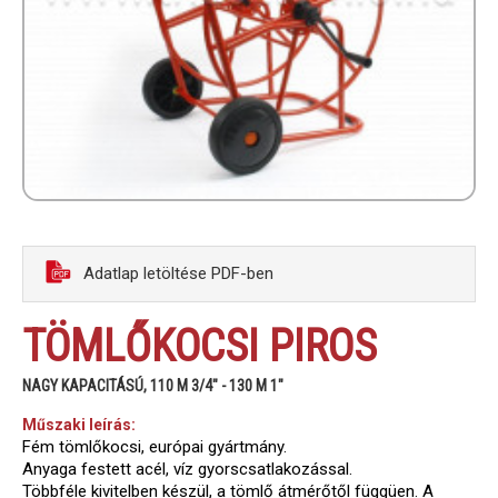
Adatlap letöltése PDF-ben
TÖMLŐKOCSI PIROS
NAGY KAPACITÁSÚ, 110 M 3/4" - 130 M 1"
Műszaki leírás:
Fém tömlőkocsi, európai gyártmány.
Anyaga festett acél, víz gyorscsatlakozással.
Többféle kivitelben készül, a tömlő átmérőtől függüen. A