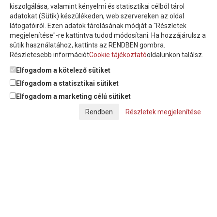
Íratkozzon fel hírlevelünkre!
kiszolgálása, valamint kényelmi és statisztikai célból tárol
adatokat (Sütik) készülékeden, web szervereken az oldal
látogatóiról. Ezen adatok tárolásának módját a "Részletek
megjelenítése"-re kattintva tudod módosítani. Ha hozzájárulsz a
sütik használatához, kattints az RENDBEN gombra.
Részletesebb információt
Cookie tájékoztató
oldalunkon találsz.
Feliratkozom a hírlevélre és nyilatkozom, hogy az
adatkezelési
tájékoztatót
elolvastam, megismertem és elfogadom.
Elfogadom a kötelező sütiket
Elfogadom a statisztikai sütiket
Elfogadom a marketing célú sütiket
© Copyright Triász-Tömlő Kft. | Minden jog fenntartva!
Részletek megjelenítése
Készítette:
Futureweb Design Kft