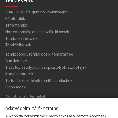
TERMÉKEINK
IPARI TÖMLŐK gumiból, műanyagból
Fémtömlők
Teflontömlők
Norres tömlők, csatlakozók, bilncsek
Tömlőcsatlakozók
Tömlőbilincsek
Tömlődobok, tömlőkocsik, tömlőtartók
Gumilemezek
Tisztítópisztolyok, mosópisztolyok, szórófejek
Kompenzátorok
Tartozékok, kellékek tömlőszereléshez
Újdonságok
Akciók, kifutó termékek
HÍRLEVÉL
Adatvédelmi tájékoztatás
A weboldal felhasználói élmény fokozása, célzott hirdetések