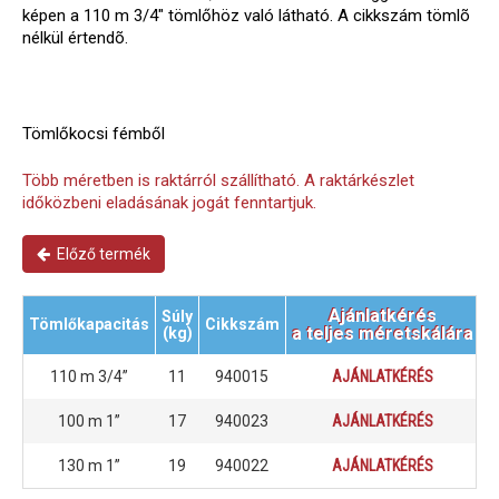
képen a 110 m 3/4" tömlőhöz való látható. A cikkszám tömlõ
nélkül értendõ.
Tömlőkocsi fémből
Több méretben is raktárról szállítható. A raktárkészlet
időközbeni eladásának jogát fenntartjuk.
Előző termék
Ajánlatkérés
Súly
Tömlőkapacitás
Cikkszám
a teljes méretskálára
(kg)
110 m 3/4”
11
940015
AJÁNLATKÉRÉS
100 m 1”
17
940023
AJÁNLATKÉRÉS
130 m 1”
19
940022
AJÁNLATKÉRÉS