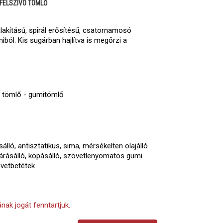
FELSZÍVÓ TÖMLŐ
akítású, spirál erősítésű, csatornamosó
iból. Kis sugárban hajlítva is megőrzi a
 tömlő - gumitömlő
ló, antisztatikus, sima, mérsékelten olajálló
árásálló, kopásálló, szövetlenyomatos gumi
övetbetétek
nak jogát fenntartjuk.