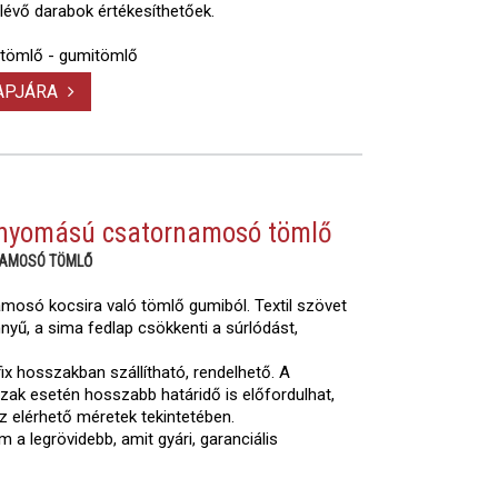
glévő darabok értékesíthetőek.
 tömlő - gumitömlő
LAPJÁRA
nyomású csatornamosó tömlő
NAMOSÓ TÖMLŐ
osó kocsira való tömlő gumiból. Textil szövet
yű, a sima fedlap csökkenti a súrlódást,
.
fix hosszakban szállítható, rendelhető. A
szak esetén hosszabb határidő is előfordulhat,
az elérhető méretek tekintetében.
 a legrövidebb, amit gyári, garanciális
.