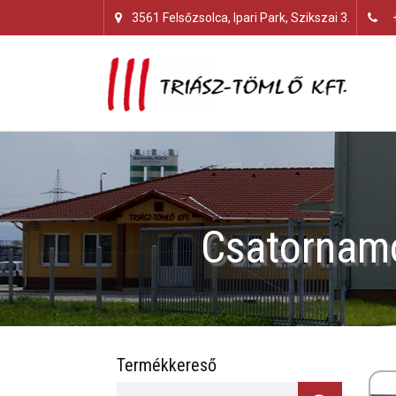
3561 Felsőzsolca, Ipari Park, Szikszai 3.
Csatornamo
Termékkereső