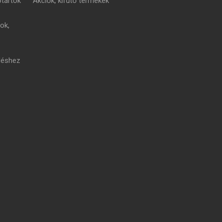
tartók
Akciók, kifutó termékek
ok,
léshez