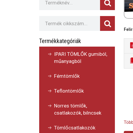
Felir
Termékkategóriák
IPARI TÖMLŐK gumiból,
műanyagból
Fémtömlők
Teflontömlők
Norres tömlők,
csatlakozók, bilncsek
Több
Tömlőcsatlakozók