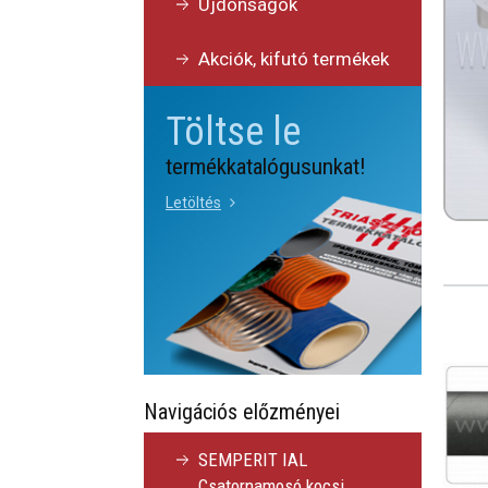
Újdonságok
Akciók, kifutó termékek
Töltse le
termékkatalógusunkat!
Letöltés
Navigációs előzményei
SEMPERIT IAL
Csatornamosó kocsi