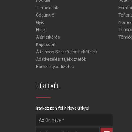
Főoldal
IPARI 
Termékeink
Fémtö
Cégünkről
Teflon
Gyik
Norres
Hírek
Tömlőc
Ajánlatkérés
Tömlőb
Kapcsolat
Általános Szerződési Feltételek
Adatkezelési tájékoztatók
Bankkártyás fizetés
HÍRLEVÉL
Íratkozzon fel hírlevelünkre!