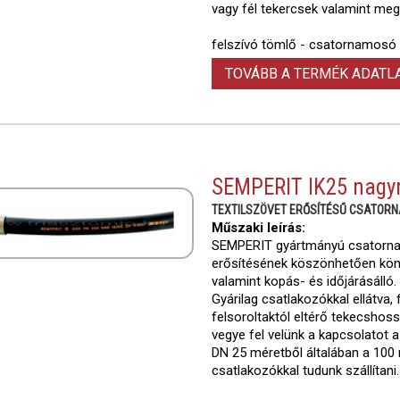
vagy fél tekercsek valamint me
felszívó tömlő - csatornamosó
TOVÁBB A TERMÉK ADAT
SEMPERIT IK25 nagy
TEXTILSZÖVET ERŐSÍTÉSŰ CSATOR
Műszaki leírás:
SEMPERIT gyártmányú csatornam
erősítésének köszönhetően könn
valamint kopás- és időjárásálló
Gyárilag csatlakozókkal ellátva, 
felsoroltaktól eltérő tekecshos
vegye fel velünk a kapcsolatot 
DN 25 méretből általában a 100 m
csatlakozókkal tudunk szállítani