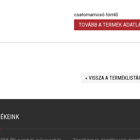
csatornamosó tömlő
TOVÁBB A TERMÉK ADAT
« VISSZA A TERMÉKLISTÁ
ÉKEINK