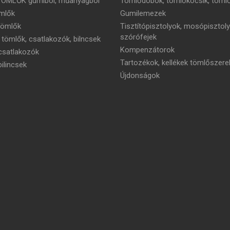
TÖMLŐK gumiból, műanyagból
Tömlődobok, tömlőkocsik, tömlő
mlők
Gumilemezek
tömlők
Tisztítópisztolyok, mosópisztoly
szórófejek
 tömlők, csatlakozók, bilncsek
Kompenzátorok
satlakozók
Tartozékok, kellékek tömlőszere
ilincsek
Újdonságok