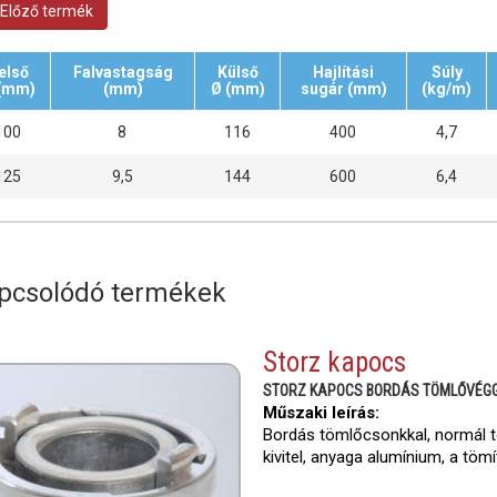
Előző termék
első
Falvastagság
Külső
Hajlítási
Súly
(mm)
(mm)
Ø (mm)
sugár (mm)
(kg/m)
100
8
116
400
4,7
125
9,5
144
600
6,4
pcsolódó termékek
Storz kapocs
STORZ KAPOCS BORDÁS TÖMLŐVÉG
Műszaki leírás:
Bordás tömlőcsonkkal, normál t
kivitel, anyaga alumínium, a tömí