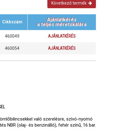
Következő termék
Ajánlatkérés
Cikkszám
a teljes méretskálára
460049
AJÁNLATKÉRÉS
460054
AJÁNLATKÉRÉS
GEL
ömlőbilincsekkel való szerelésre, szívó-nyomó
tés NBR (olaj- és benzinálló), fehér színű, 16 bar.