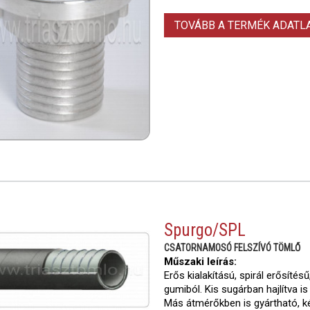
TOVÁBB A TERMÉK ADAT
Spurgo/SPL
CSATORNAMOSÓ FELSZÍVÓ TÖMLŐ
Műszaki leírás:
Erős kialakítású, spirál erősíté
gumiból. Kis sugárban hajlítva 
Más átmérőkben is gyártható, ké