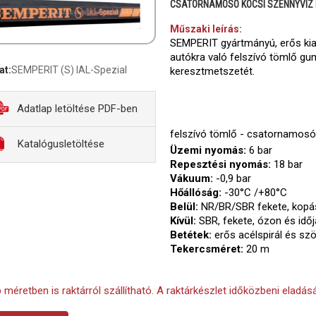
CSATORNAMOSÓ KOCSI SZENNYVÍZ 
Műszaki leírás:
SEMPERIT gyártmányú, erős kial
autókra való felszívó tömlő gum
at:
SEMPERIT (S) IAL-Spezial
keresztmetszetét.
Adatlap letöltése PDF-ben
felszívó tömlő - csatornamosó
Katalógusletöltése
Üzemi nyomás:
6 bar
Repesztési nyomás:
18 bar
Vákuum:
-0,9 bar
Hőállóság:
-30°C /+80°C
Belül:
NR/BR/SBR fekete, kopásál
Kívül:
SBR, fekete, ózon és időj
Betétek:
erős acélspirál és sz
Tekercsméret:
20 m
 méretben is raktárról szállítható. A raktárkészlet időközbeni eladásá