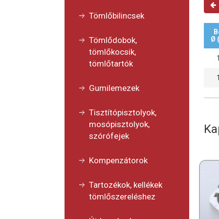
Tömlőbilincsek
B
Tömlődobok,
Ø 
tömlőkocsik,
tömlőtartók
Gumilemezek
Tisztítópisztolyok,
mosópisztolyok,
Ka
szórófejek
Kompenzátorok
Tartozékok, kellékek
tömlőszereléshez