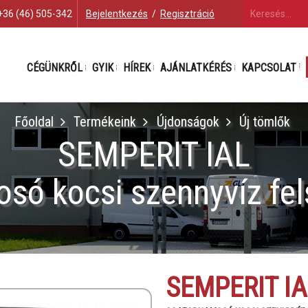
+36 (46) 505-342
Bejelentkezés
/
Regisztráció
CÉGÜNKRŐL
GYIK
HÍREK
AJÁNLATKÉRÉS
KAPCSOLAT
Főoldal
Termékeink
Újdonságok
Új tömlők
SEMPERIT IAL
só kocsi szennyvíz fel
SEMPERIT IA