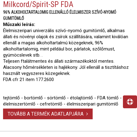
Milkcord/Spirit-SP FDA
96% ALKOHOLTARTALOMIG ELLENÁLLÓ ÉLELMISZER SZÍVÓ-NYOMÓ
GUMITÖMLŐ
Műszaki leírás:
Élelmiszeripari univerzális szívó-nyomó gumitömlő, alkalmas
állati és növényi olajok és zsírok szállítására, valamint kiválóan
ellenáll a magas alkoholtartalmú közegeknek, 96%
alkoholtartalomig, mint például bor, párlatok, szőlőmust,
gyümöcslevek stb. .
Teljesen ftalátmentes és állati származékoktól mentes.
Alacsony hőmérsékleten is hajlékony. Jól ellenáll a tisztításhoz
használt vegyszeres közegeknek.
FDA cfr 21 item 177.2600
tejtömlő - bortömlő - sörtömlő - étolajtömlő - FDA tömlő -
élelmiszertömlő - cefretömlő - élelmiszeripari gumitömlő
TOVÁBB A TERMÉK ADATLAPJÁRA