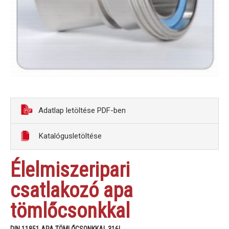
Adatlap letöltése PDF-ben
Katalógusletöltése
Élelmiszeripari
csatlakozó apa
tömlőcsonkkal
DIN 11851 APA TÖMLŐCSONKKAL 316L