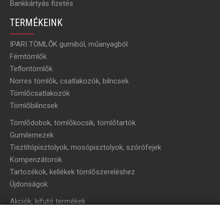
Bankkártyás fizetés
TERMÉKEINK
IPARI TÖMLŐK gumiból, műanyagból
Fémtömlők
Teflontömlők
Norres tömlők, csatlakozók, bilncsek
Tömlőcsatlakozók
Tömlőbilincsek
Tömlődobok, tömlőkocsik, tömlőtartók
Gumilemezek
Tisztítópisztolyok, mosópisztolyok, szórófejek
Kompenzátorok
Tartozékok, kellékek tömlőszereléshez
Újdonságok
Akciók, kifutó termékek