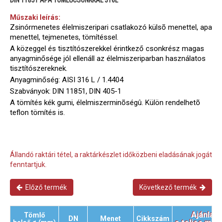
Műszaki leírás:
Zsinórmenetes élelmiszeripari csatlakozó külsõ menettel, apa
menettel, tejmenetes, tömítéssel.
A közeggel és tisztítószerekkel érintkező csonkrész magas
anyagminősége jól ellenáll az élelmiszeriparban használatos
tisztítószereknek.
Anyagminőség: AISI 316 L / 1.4404
Szabványok: DIN 11851, DIN 405-1
A tömítés kék gumi, élelmiszerminõségû. Külön rendelhetõ
teflon tömítés is.
Állandó raktári tétel, a raktárkészlet időközbeni eladásának jogát
fenntartjuk.
Előző termék
Következő termék
Ajánlat
Tömlő
DN
Menet
Cikkszám