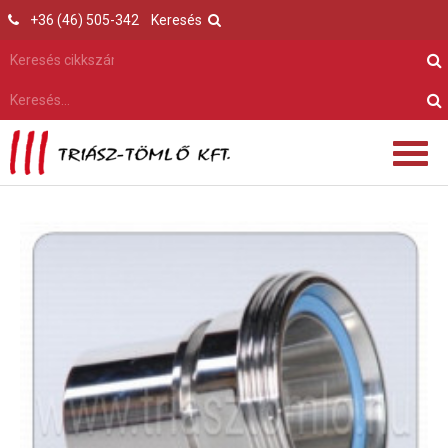
+36 (46) 505-342
Keresés