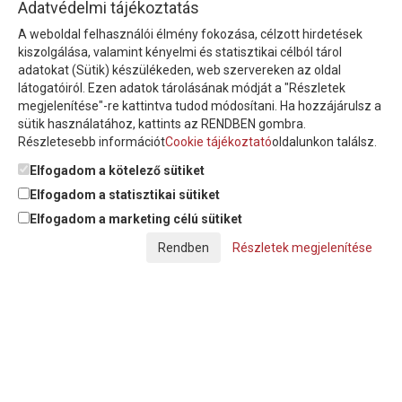
HÍRLEVÉL
Adatvédelmi tájékoztatás
A weboldal felhasználói élmény fokozása, célzott hirdetések
Íratkozzon fel hírlevelünkre!
kiszolgálása, valamint kényelmi és statisztikai célból tárol
adatokat (Sütik) készülékeden, web szervereken az oldal
látogatóiról. Ezen adatok tárolásának módját a "Részletek
megjelenítése"-re kattintva tudod módosítani. Ha hozzájárulsz a
sütik használatához, kattints az RENDBEN gombra.
Részletesebb információt
Cookie tájékoztató
oldalunkon találsz.
Feliratkozom a hírlevélre és nyilatkozom, hogy az
adatkezelési
tájékoztatót
elolvastam, megismertem és elfogadom.
Elfogadom a kötelező sütiket
Elfogadom a statisztikai sütiket
Elfogadom a marketing célú sütiket
© Copyright Triász-Tömlő Kft. | Minden jog fenntartva!
Részletek megjelenítése
Készítette:
Futureweb Design Kft