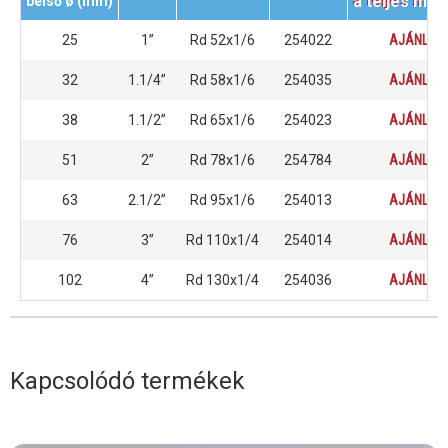
a teljes mér
belső ø (mm)
25
1”
Rd 52x1/6
254022
AJÁNLAT
32
1.1/4”
Rd 58x1/6
254035
AJÁNLAT
38
1.1/2”
Rd 65x1/6
254023
AJÁNLAT
51
2”
Rd 78x1/6
254784
AJÁNLAT
63
2.1/2”
Rd 95x1/6
254013
AJÁNLAT
76
3”
Rd 110x1/4
254014
AJÁNLAT
102
4”
Rd 130x1/4
254036
AJÁNLAT
Kapcsolódó termékek