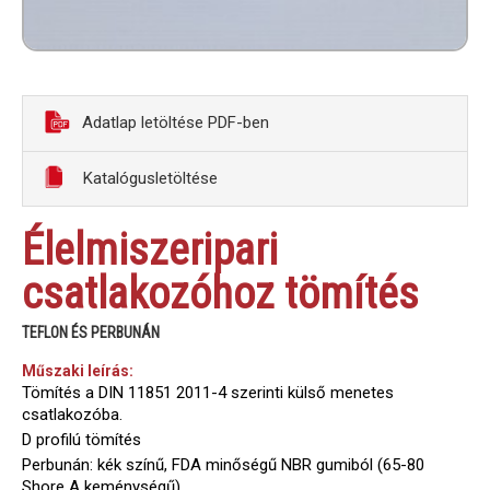
Adatlap letöltése PDF-ben
Katalógusletöltése
Élelmiszeripari
csatlakozóhoz tömítés
TEFLON ÉS PERBUNÁN
Műszaki leírás:
Tömítés a DIN 11851 2011-4 szerinti külső menetes
csatlakozóba.
D profilú tömítés
Perbunán: kék színű, FDA minőségű NBR gumiból (65-80
Shore A keménységű)