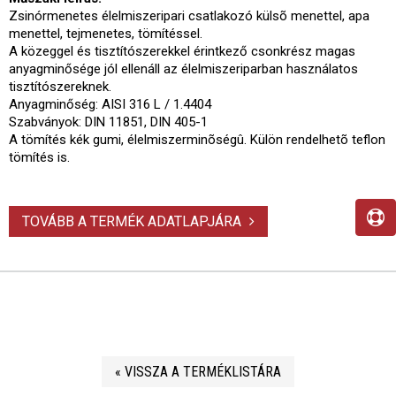
Zsinórmenetes élelmiszeripari csatlakozó külsõ menettel, apa
menettel, tejmenetes, tömítéssel.
A közeggel és tisztítószerekkel érintkező csonkrész magas
anyagminősége jól ellenáll az élelmiszeriparban használatos
tisztítószereknek.
Anyagminőség: AISI 316 L / 1.4404
Szabványok: DIN 11851, DIN 405-1
A tömítés kék gumi, élelmiszerminõségû. Külön rendelhetõ teflon
tömítés is.
TOVÁBB A TERMÉK ADATLAPJÁRA
« VISSZA A TERMÉKLISTÁRA