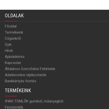
OLDALAK
Főoldal
Termékeink
Cégünkről
Gyik
Hírek
Ajánlatkérés
Kapcsolat
Általános Szerződési Feltételek
Adatkezelési tájékoztatók
Bankkártyás fizetés
TERMÉKEINK
IPARI TÖMLŐK gumiból, műanyagból
Fémtömlők