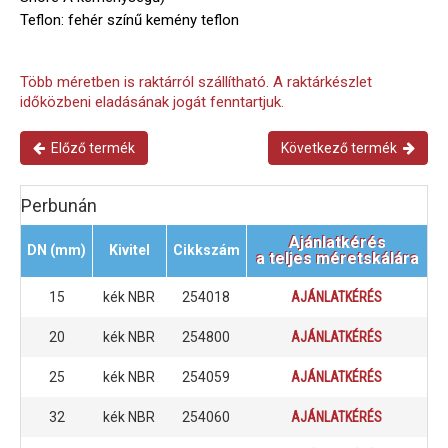
Teflon: fehér színű kemény teflon
Több méretben is raktárról szállítható. A raktárkészlet
időközbeni eladásának jogát fenntartjuk.
Előző termék
Következő termék
Perbunán
Ajánlatkérés
DN (mm)
Kivitel
Cikkszám
a teljes méretskálára
15
kék NBR
254018
AJÁNLATKÉRÉS
20
kék NBR
254800
AJÁNLATKÉRÉS
25
kék NBR
254059
AJÁNLATKÉRÉS
32
kék NBR
254060
AJÁNLATKÉRÉS