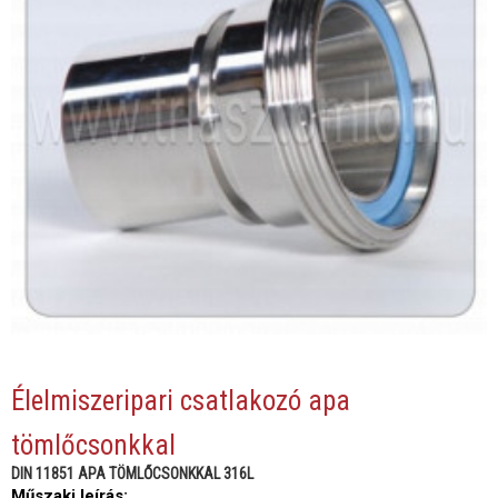
Élelmiszeripari csatlakozó apa
tömlőcsonkkal
DIN 11851 APA TÖMLŐCSONKKAL 316L
Műszaki leírás: