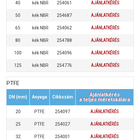
40
kék NBR
254061
AJÁNLATKÉRÉS
50
kék NBR
254687
AJÁNLATKÉRÉS
65
kék NBR
254062
AJÁNLATKÉRÉS
80
kék NBR
254788
AJÁNLATKÉRÉS
100
kék NBR
254096
AJÁNLATKÉRÉS
125
kék NBR
254776
AJÁNLATKÉRÉS
PTFE
Ajánlatkérés
DN (mm)
Anyaga
Cikkszám
a teljes méretskálára
20
PTFE
254097
AJÁNLATKÉRÉS
25
PTFE
254027
AJÁNLATKÉRÉS
32
PTFE
254001
AJÁNLATKÉRÉS