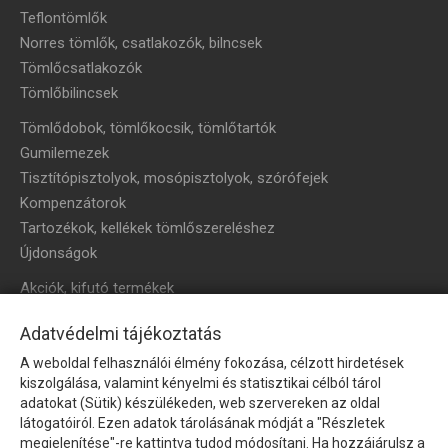
Teflontömlők
Norres tömlők, csatlakozók, bilncsek
Tömlőcsatlakozók
Tömlőbilincsek
Tömlődobok, tömlőkocsik, tömlőtartók
Gumilemezek
Tisztítópisztolyok, mosópisztolyok, szórófejek
Kompenzátorok
Tartozékok, kellékek tömlőszereléshez
Újdonságok
Akciók, kifutó termékek
HÍRLEVÉL
Adatvédelmi tájékoztatás
A weboldal felhasználói élmény fokozása, célzott hirdetések
Íratkozzon fel hírlevelünkre!
kiszolgálása, valamint kényelmi és statisztikai célból tárol
adatokat (Sütik) készülékeden, web szervereken az oldal
látogatóiról. Ezen adatok tárolásának módját a "Részletek
megjelenítése"-re kattintva tudod módosítani. Ha hozzájárulsz a