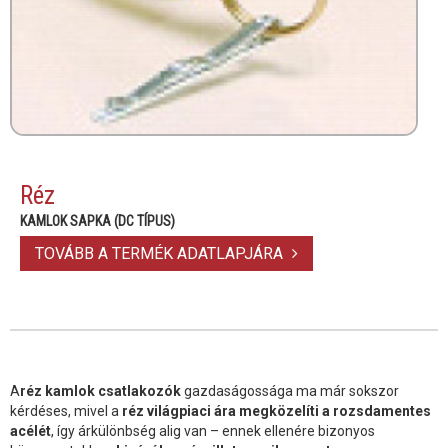
Réz
KAMLOK SAPKA (DC TÍPUS)
TOVÁBB A TERMÉK ADATLAPJÁRA
A
réz kamlok csatlakozók
gazdaságossága ma már sokszor
kérdéses, mivel a
réz világpiaci ára megközelíti a rozsdamentes
acélét
, így árkülönbség alig van – ennek ellenére bizonyos