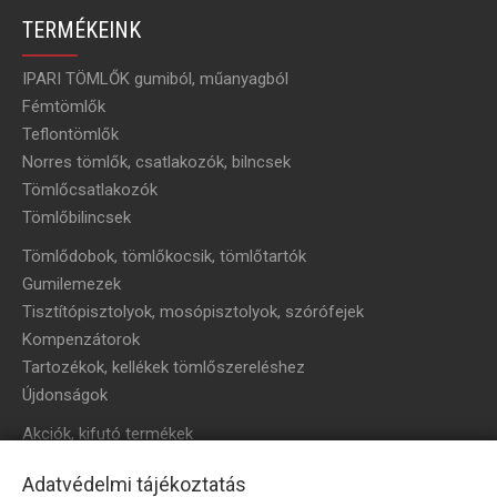
TERMÉKEINK
IPARI TÖMLŐK gumiból, műanyagból
Fémtömlők
Teflontömlők
Norres tömlők, csatlakozók, bilncsek
Tömlőcsatlakozók
Tömlőbilincsek
Tömlődobok, tömlőkocsik, tömlőtartók
Gumilemezek
Tisztítópisztolyok, mosópisztolyok, szórófejek
Kompenzátorok
Tartozékok, kellékek tömlőszereléshez
Újdonságok
Akciók, kifutó termékek
HÍRLEVÉL
Adatvédelmi tájékoztatás