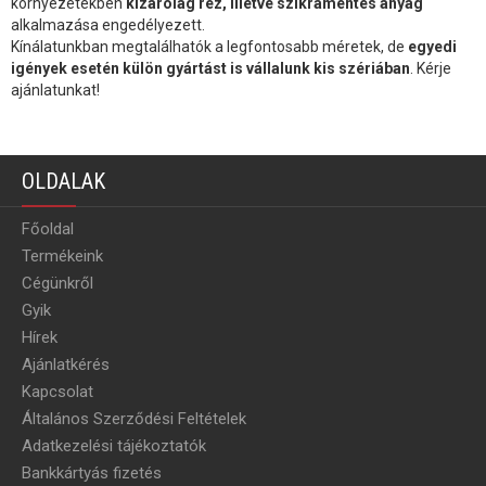
környezetekben
kizárólag réz, illetve szikramentes anyag
alkalmazása engedélyezett.
Kínálatunkban megtalálhatók a legfontosabb méretek, de
egyedi
igények esetén külön gyártást is vállalunk kis szériában
. Kérje
ajánlatunkat!
OLDALAK
Főoldal
Termékeink
Cégünkről
Gyik
Hírek
Ajánlatkérés
Kapcsolat
Általános Szerződési Feltételek
Adatkezelési tájékoztatók
Bankkártyás fizetés