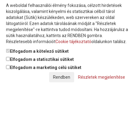
A weboldal felhasználói élmény fokozása, célzott hirdetések
Íratkozzon fel hírlevelünkre!
kiszolgálása, valamint kényelmi és statisztikai célból tárol
adatokat (Sütik) készülékeden, web szervereken az oldal
látogatóiról. Ezen adatok tárolásának módját a "Részletek
megjelenítése"-re kattintva tudod módosítani. Ha hozzájárulsz a
sütik használatához, kattints az RENDBEN gombra.
Részletesebb információt
Cookie tájékoztató
oldalunkon találsz.
Feliratkozom a hírlevélre és nyilatkozom, hogy az
adatkezelési
tájékoztatót
elolvastam, megismertem és elfogadom.
Elfogadom a kötelező sütiket
Elfogadom a statisztikai sütiket
Elfogadom a marketing célú sütiket
© Copyright Triász-Tömlő Kft. | Minden jog fenntartva!
Részletek megjelenítése
Készítette:
Futureweb Design Kft