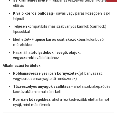
Szikramentes kivitel
– robbanásveszélyes térben kötelező
előírás
Kiváló korrózióállóság
– savas vagy párás közegben is jól
teljesít
Teljesen kompatibilis más szabványos kamlok (camlock)
típusokkal
Elérhető
A–F típusú karos csatlakozókban
, különböző
méretekben
Használható
folyadékok, levegő, olajok,
vegyszerek
továbbításához
Alkalmazási területek:
Robbanásveszélyes ipari környezetek
(pl. bányászat,
vegyipar, üzemanyagtöltő rendszerek)
Tűzveszélyes anyagok szállítása
– ahol a szikraképződés
kockázatát minimalizálni kell
Korrózív közegekhez
, ahol a réz kedvezőbb élettartamot
nyújt, mint más fémek