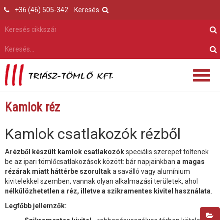
+36 (46) 505-342
Keresés
Kamlok réz
Kamlok csatlakozók rézből
A
rézből készült kamlok csatlakozók
speciális szerepet töltenek
be az ipari tömlőcsatlakozások között: bár napjainkban
a magas
rézárak miatt háttérbe szorultak
a saválló vagy alumínium
kivitelekkel szemben, vannak olyan alkalmazási területek, ahol
nélkülözhetetlen a réz, illetve a szikramentes kivitel használata
.
Legfőbb jellemzők: