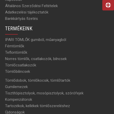
Általános Szerződési Feltételek
Adatkezelési tájékoztatók
Bankkártyás fizetés
TERMÉKEINK
IPARI TÖMLŐK gumiból, műanyagból
Fémtömlők
Teflontömlők
Norres tömlők, csatlakozók, bilncsek
Tömlőcsatlakozók
Tömlőbilincsek
Tömlődobok, tömlőkocsik, tömlőtartók
Gumilemezek
Tisztítópisztolyok, mosópisztolyok, szórófejek
Kompenzátorok
Tartozékok, kellékek tömlőszereléshez
Újdonságok