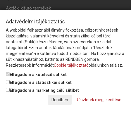
Akciók, kifutó termékek
HÍRLEVÉL
Adatvédelmi tájékoztatás
A weboldal felhasználói élmény fokozása, célzott hirdetések
Íratkozzon fel hírlevelünkre!
kiszolgálása, valamint kényelmi és statisztikai célból tárol
adatokat (Sütik) készülékeden, web szervereken az oldal
látogatóiról. Ezen adatok tárolásának módját a "Részletek
megjelenítése"-re kattintva tudod módosítani. Ha hozzájárulsz a
sütik használatához, kattints az RENDBEN gombra.
Részletesebb információt
Cookie tájékoztató
oldalunkon találsz.
Feliratkozom a hírlevélre és nyilatkozom, hogy az
adatkezelési
tájékoztatót
elolvastam, megismertem és elfogadom.
Elfogadom a kötelező sütiket
Elfogadom a statisztikai sütiket
Elfogadom a marketing célú sütiket
© Copyright Triász-Tömlő Kft. | Minden jog fenntartva!
Részletek megjelenítése
Készítette:
Futureweb Design Kft