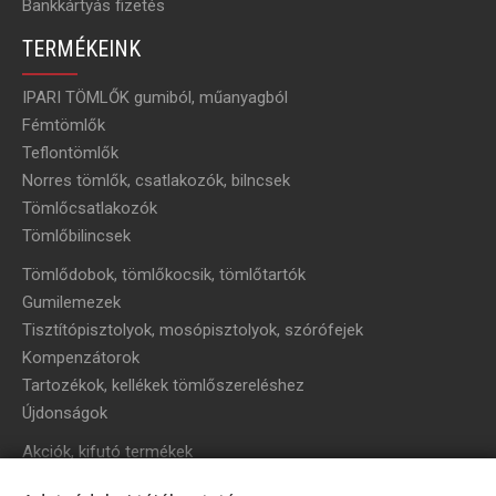
Bankkártyás fizetés
TERMÉKEINK
IPARI TÖMLŐK gumiból, műanyagból
Fémtömlők
Teflontömlők
Norres tömlők, csatlakozók, bilncsek
Tömlőcsatlakozók
Tömlőbilincsek
Tömlődobok, tömlőkocsik, tömlőtartók
Gumilemezek
Tisztítópisztolyok, mosópisztolyok, szórófejek
Kompenzátorok
Tartozékok, kellékek tömlőszereléshez
Újdonságok
Akciók, kifutó termékek
HÍRLEVÉL