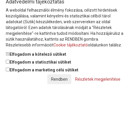
Adatvédelmi tájékoztatás
A weboldal felhasználói élmény fokozása, célzott hirdetések
Íratkozzon fel hírlevelünkre!
kiszolgálása, valamint kényelmi és statisztikai célból tárol
adatokat (Sütik) készülékeden, web szervereken az oldal
látogatóiról. Ezen adatok tárolásának módját a "Részletek
megjelenítése"-re kattintva tudod módosítani. Ha hozzájárulsz a
sütik használatához, kattints az RENDBEN gombra.
Részletesebb információt
Cookie tájékoztató
oldalunkon találsz.
Feliratkozom a hírlevélre és nyilatkozom, hogy az
adatkezelési
tájékoztatót
elolvastam, megismertem és elfogadom.
Elfogadom a kötelező sütiket
Elfogadom a statisztikai sütiket
Elfogadom a marketing célú sütiket
© Copyright Triász-Tömlő Kft. | Minden jog fenntartva!
Részletek megjelenítése
Készítette:
Futureweb Design Kft