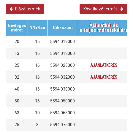
Előző termék
Következő termék
Ajánlatkérés
Névleges
NNY/bar
Cikkszám
a teljes méretskálára
méret
20
16
5594 019000
13
16
5594 013000
25
16
5594 025000
AJÁNLATKÉRÉS
32
16
5594 032000
AJÁNLATKÉRÉS
40
16
5594 038000
50
16
5594 050000
63
10
5594 063000
75
8
5594 075000