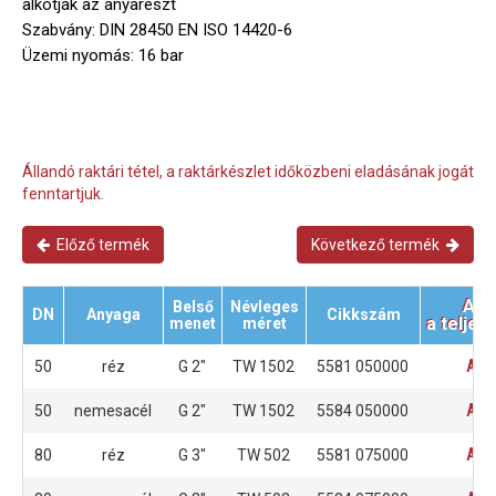
alkotják az anyarészt
Szabvány: DIN 28450 EN ISO 14420-6
Üzemi nyomás: 16 bar
Állandó raktári tétel, a raktárkészlet időközbeni eladásának jogát
fenntartjuk.
Előző termék
Következő termék
Ajá
Belső
Névleges
DN
Anyaga
Cikkszám
a teljes
menet
méret
50
réz
G 2"
TW 1502
5581 050000
AJÁ
50
nemesacél
G 2"
TW 1502
5584 050000
AJÁ
80
réz
G 3"
TW 502
5581 075000
AJÁ