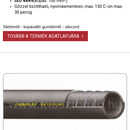
ISO 4649
(kopás: 100 mm³)
Gőzzel tisztítható, nyomásmentesn, max. 130 C-on max.
30 percig
Silótömlő - kopásálló gumitömlő - silocord
TOVÁBB A TERMÉK ADATLAPJÁRA