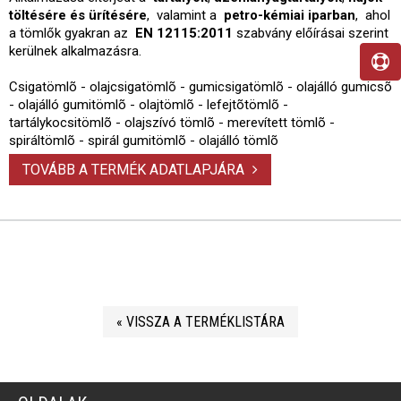
töltésére és ürítésére
, valamint a
petro-kémiai iparban
, ahol
a tömlők gyakran az
EN 12115:2011
szabvány előírásai szerint
kerülnek alkalmazásra.
Csigatömlõ - olajcsigatömlõ - gumicsigatömlõ - olajálló gumicsõ
- olajálló gumitömlõ - olajtömlõ - lefejtõtömlõ -
tartálykocsitömlõ - olajszívó tömlõ - merevített tömlõ -
spiráltömlõ - spirál gumitömlõ - olajálló tömlõ
TOVÁBB A TERMÉK ADATLAPJÁRA
« VISSZA A TERMÉKLISTÁRA