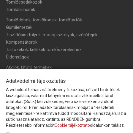
Tömlőcsatlakozók
Tömlőbilincsek
Tömlődobok, tömlőkocsik, tömlőtartók
Gumilemezek
Tisztítópisztolyok, mosópisztolyok, szórófejek
Kompenzátorok
Tartozékok, kellékek tömlőszereléshez
Újdonságok
Akciók, kifutó termékek
HÍRLEVÉL
Adatvédelmi tájékoztatás
A weboldal felhasználói élmény fokozása, célzott hirdetések
Íratkozzon fel hírlevelünkre!
kiszolgálása, valamint kényelmi és statisztikai célból tárol
adatokat (Sütik) készülékeden, web szervereken az oldal
látogatóiról. Ezen adatok tárolásának módját a "Részletek
megjelenítése"-re kattintva tudod módosítani. Ha hozzájárulsz a
sütik használatához, kattints az RENDBEN gombra.
Részletesebb információt
Cookie tájékoztató
oldalunkon találsz.
Feliratkozom a hírlevélre és nyilatkozom, hogy az
adatkezelési
tájékoztatót
elolvastam, megismertem és elfogadom.