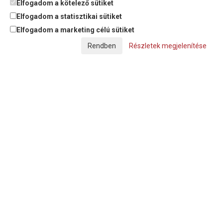
Elfogadom a kötelező sütiket
Elfogadom a statisztikai sütiket
Elfogadom a marketing célú sütiket
© Copyright Triász-Tömlő Kft. | Minden jog fenntartva!
Részletek megjelenítése
Készítette:
Futureweb Design Kft