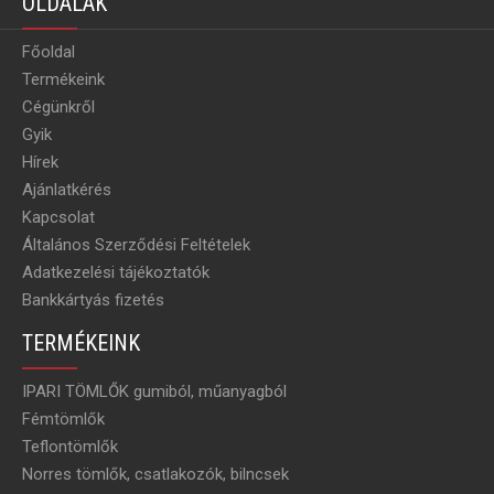
OLDALAK
Főoldal
Termékeink
Cégünkről
Gyik
Hírek
Ajánlatkérés
Kapcsolat
Általános Szerződési Feltételek
Adatkezelési tájékoztatók
Bankkártyás fizetés
TERMÉKEINK
IPARI TÖMLŐK gumiból, műanyagból
Fémtömlők
Teflontömlők
Norres tömlők, csatlakozók, bilncsek