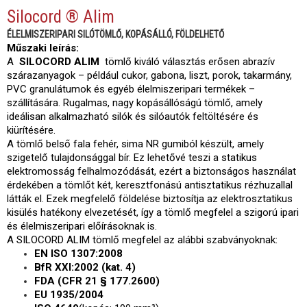
Silocord ® Alim
ÉLELMISZERIPARI SILÓTÖMLŐ, KOPÁSÁLLÓ, FÖLDELHETŐ
Műszaki leírás:
A
SILOCORD ALIM
tömlő kiváló választás erősen abrazív
szárazanyagok – például cukor, gabona, liszt, porok, takarmány,
PVC granulátumok és egyéb élelmiszeripari termékek –
szállítására. Rugalmas, nagy kopásállóságú tömlő, amely
ideálisan alkalmazható silók és silóautók feltöltésére és
kiürítésére.
A tömlő belső fala fehér, sima NR gumiból készült, amely
szigetelő tulajdonsággal bír. Ez lehetővé teszi a statikus
elektromosság felhalmozódását, ezért a biztonságos használat
érdekében a tömlőt két, keresztfonású antisztatikus rézhuzallal
látták el. Ezek megfelelő földelése biztosítja az elektrosztatikus
kisülés hatékony elvezetését, így a tömlő megfelel a szigorú ipari
és élelmiszeripari előírásoknak is.
A SILOCORD ALIM tömlő megfelel az alábbi szabványoknak:
EN ISO 1307:2008
BfR XXI:2002 (kat. 4)
FDA (CFR 21 § 177.2600)
EU 1935/2004