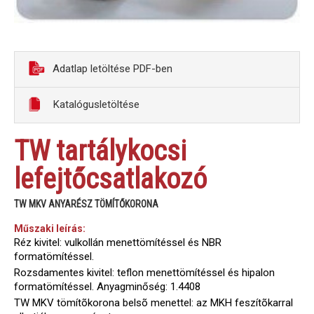
Adatlap letöltése PDF-ben
Katalógusletöltése
TW tartálykocsi
lefejtőcsatlakozó
TW MKV ANYARÉSZ TÖMÍTŐKORONA
Műszaki leírás:
Réz kivitel: vulkollán menettömítéssel és NBR
formatömítéssel.
Rozsdamentes kivitel: teflon menettömítéssel és hipalon
formatömítéssel. Anyagminőség: 1.4408
TW MKV tömítõkorona belsõ menettel: az MKH feszítõkarral