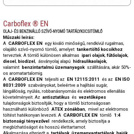
Carboflex ® EN
OLAJ- ÉS BENZINÁLLÓ SZÍVÓ-NYOMÓ TARTÁLYKOCSITÖMLŐ
Műszaki leírás:
A
CARBOFLEX EN
egy kiváló minőségű, rendkívül rugalmas,
olajálló szívó-nyomó tömlő, amelyet
tankertöltő kocsikhoz
terveztek. A tömlő különösen alkalmas
ipari olajok
,
fűtőolajok
,
diesel
,
biodízel
, ásványolaj alapú
hidraulikaolajok
,
valamint
benzintartalmú üzemanyagok
szállítására, akár 50%-
os aromatartalomig.
A
CARBOFLEX EN
teljesíti az
EN 12115:2011
és az
EN ISO
8031:2009
szabványokat, beleértve a hajlítási sugár,
lángállóság, nyúlás, robbanásnyomás és elektromos ellenállás
követelményeit. Az
antisztatikus
és
vezetőképes
tulajdonságok biztosítják, hogy a tömlő biztonságosan
használható különböző
ATEX zónákban
, mivel az elektromos
töltést hatékonyan levezeti. A
CARBOFLEX EN
tömlő
1:4
biztonsági tényezővel
rendelkezik, amely biztosítja a
megbízhatóságot és hosszú élettartamot.
Alkalmazása elterjedt a
tartályok
,
üzemanyagtartályok
,
hajók