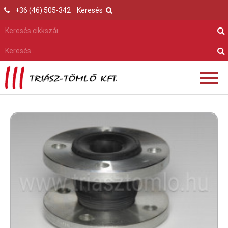
+36 (46) 505-342
Keresés