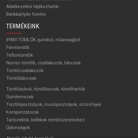
Adatkezelési tájékoztatók
Bankkártyás fizetés
TERMÉKEINK
IPARI TÖMLŐK gumiból, műanyagból
Fémtömlők
Teflontömlők
Norres tömlők, csatlakozók, bilncsek
Tömlőcsatlakozók
Tömlőbilincsek
Tömlődobok, tömlőkocsik, tömlőtartók
Gumilemezek
Tisztítópisztolyok, mosópisztolyok, szórófejek
Kompenzátorok
Tartozékok, kellékek tömlőszereléshez
Újdonságok