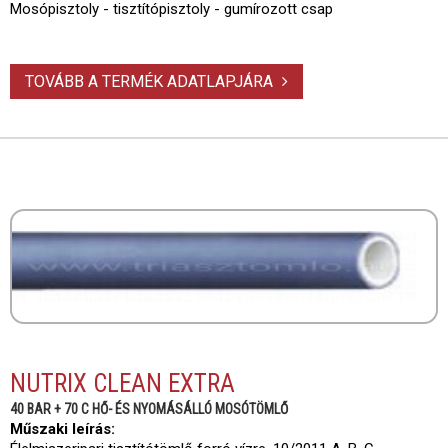
Mosópisztoly - tisztítópisztoly - gumírozott csap
TOVÁBB A TERMÉK ADATLAPJÁRA
NUTRIX CLEAN EXTRA
40 BAR + 70 C HŐ- ÉS NYOMÁSÁLLÓ MOSÓTÖMLŐ
Műszaki leírás: