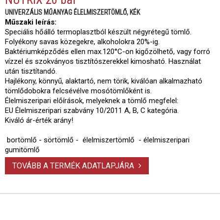
UNIVERZÁLIS MŰANYAG ÉLELMISZERTÖMLŐ, KÉK
Műszaki leírás:
Speciális hőálló termoplasztból készült négyrétegű tömlő.
Folyékony savas közegekre, alkoholokra 20%-ig.
Baktériumképződés ellen max.120°C-on kigőzölhető, vagy forró
vízzel és szokványos tisztítószerekkel kimosható. Használat
után tisztítandó.
Hajlékony, könnyű, alaktartó, nem törik, kiválóan alkalmazható
tömlődobokra felcsévélve mosótömlőként is.
Élelmiszeripari előírások, melyeknek a tömlő megfelel:
EU Élelmiszeripari szabvány 10/2011 A, B, C kategória.
Kiváló ár-érték arány!
bortömlő - sörtömlő - élelmiszertömlő - élelmiszeripari
gumitömlő
TOVÁBB A TERMÉK ADATLAPJÁRA