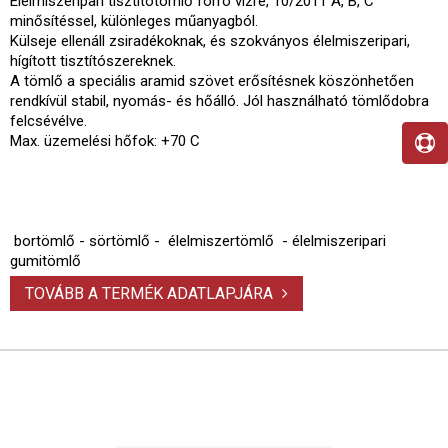
Élelmiszeripari tisztítótömlő forró vízre, 10/2011 A, B, C
minősítéssel, különleges műanyagból.
Külseje ellenáll zsiradékoknak, és szokványos élelmiszeripari,
hígított tisztítószereknek.
A tömlő a speciális aramid szövet erősítésnek köszönhetően
rendkívül stabil, nyomás- és hőálló. Jól használható tömlődobra
felcsévélve.
Max. üzemelési hőfok: +70 C
bortömlő - sörtömlő - élelmiszertömlő - élelmiszeripari
gumitömlő
TOVÁBB A TERMÉK ADATLAPJÁRA