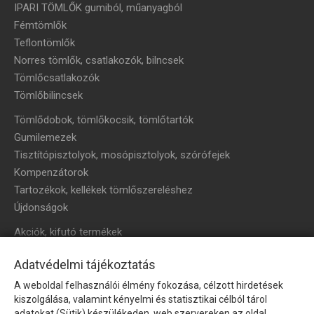
IPARI TÖMLŐK gumiból, műanyagból
Fémtömlők
Teflontömlők
Norres tömlők, csatlakozók, bilncsek
Tömlőcsatlakozók
Tömlőbilincsek
Tömlődobok, tömlőkocsik, tömlőtartók
Gumilemezek
Tisztítópisztolyok, mosópisztolyok, szórófejek
Kompenzátorok
Tartozékok, kellékek tömlőszereléshez
Újdonságok
Akciók, kifutó termékek
HÍRLEVÉL
Adatvédelmi tájékoztatás
A weboldal felhasználói élmény fokozása, célzott hirdetések
Íratkozzon fel hírlevelünkre!
kiszolgálása, valamint kényelmi és statisztikai célból tárol
adatokat (Sütik) készülékeden, web szervereken az oldal