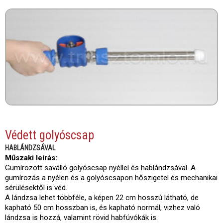
Védett golyóscsap
HABLÁNDZSÁVAL
Műszaki leírás:
Gumírozott saválló golyóscsap nyéllel és hablándzsával. A
gumírozás a nyélen és a golyóscsapon hőszigetel és mechanikai
sérülésektől is véd.
A lándzsa lehet többféle, a képen 22 cm hosszú látható, de
kapható 50 cm hosszban is, és kapható normál, vizhez való
lándzsa is hozzá, valamint rövid habfúvókák is.