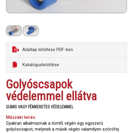
Adatlap letöltése PDF-ben
Katalógusletöltése
Golyóscsapok
védelemmel ellátva
GUMIS VAGY FÉMKERETES VÉDELEMMEL
Műszaki leírás:
Gyakran alkalmaznak a tömlõ végén egy egyszerû
golyóscsapot, melynek a másik végén valamilyen szórófej