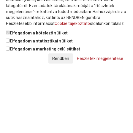
látogatóiról. Ezen adatok tárolásának módját a "Részletek
megjelenítése"-re kattintva tudod módosítani. Ha hozzájárulsz a
sütik használatához, kattints az RENDBEN gombra.
Részletesebb információt
Cookie tájékoztató
oldalunkon találsz.
Feliratkozom a hírlevélre és nyilatkozom, hogy az
adatkezelési
tájékoztatót
elolvastam, megismertem és elfogadom.
Elfogadom a kötelező sütiket
Elfogadom a statisztikai sütiket
Elfogadom a marketing célú sütiket
© Copyright Triász-Tömlő Kft. | Minden jog fenntartva!
Részletek megjelenítése
Készítette:
Futureweb Design Kft