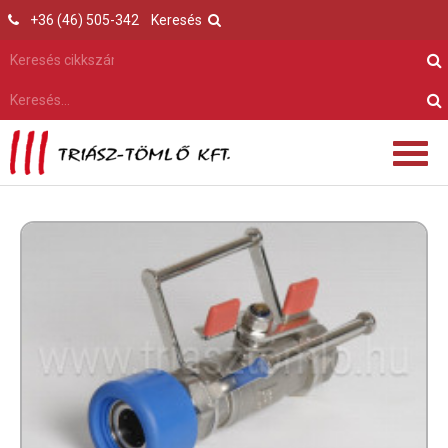
+36 (46) 505-342
Keresés