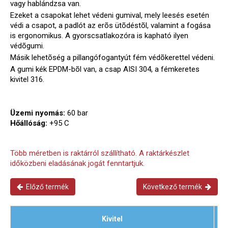
vagy hablándzsa van.
Ezeket a csapokat lehet védeni gumival, mely leesés esetén
védi a csapot, a padlót az erõs ütõdéstõl, valamint a fogása
is ergonomikus. A gyorscsatlakozóra is kapható ilyen
védõgumi.
Másik lehetõség a pillangófogantyút fém védõkerettel védeni.
A gumi kék EPDM-bõl van, a csap AISI 304, a fémkeretes
kivitel 316.
Üzemi nyomás:
60 bar
Hőállóság:
+95 C
Több méretben is raktárról szállítható. A raktárkészlet
időközbeni eladásának jogát fenntartjuk.
Előző termék
Következő termék
Kivitel