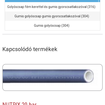
Golyóscsap fém kerettel és gumis gyorscsatlakozóval (316)
1/
Gumis golyóscsap gumis gyorscsatlakozóval (304)
1/
Gumis golyóscsap (304)
Kapcsolódó termékek
NUTRIX 20 bar