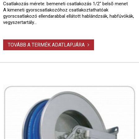
Csatlakozás mérete: bemeneti csatlakozás 1/2" belsõ menet
A kimeneti gyorscsatlakozóhoz csatlakoztathatóak
gyorscsatlakozó ellendarabbal ellátott hablándzsák, habfúvókák,
vegyszertartály...
TOVÁBB A TERMÉK ADATLAPJÁRA