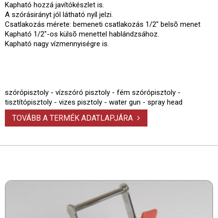
Kapható hozzá javítókészlet is.
A szórásirányt jól látható nyíl jelzi.
Csatlakozás mérete: bemeneti csatlakozás 1/2" belsõ menet
Kapható 1/2"-os külsõ menettel hablándzsához.
Kapható nagy vízmennyiségre is.
szórópisztoly - vízszóró pisztoly - fém szórópisztoly -
tisztítópisztoly - vizes pisztoly - water gun - spray head
TOVÁBB A TERMÉK ADATLAPJÁRA