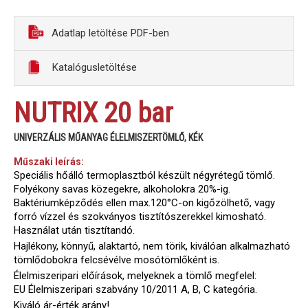
Adatlap letöltése PDF-ben
Katalógusletöltése
NUTRIX 20 bar
UNIVERZÁLIS MŰANYAG ÉLELMISZERTÖMLŐ, KÉK
Műszaki leírás:
Speciális hőálló termoplasztból készült négyrétegű tömlő.
Folyékony savas közegekre, alkoholokra 20%-ig.
Baktériumképződés ellen max.120°C-on kigőzölhető, vagy
forró vízzel és szokványos tisztítószerekkel kimosható.
Használat után tisztítandó.
Hajlékony, könnyű, alaktartó, nem törik, kiválóan alkalmazható
tömlődobokra felcsévélve mosótömlőként is.
Élelmiszeripari előírások, melyeknek a tömlő megfelel:
EU Élelmiszeripari szabvány 10/2011 A, B, C kategória.
Kiváló ár-érték arány!