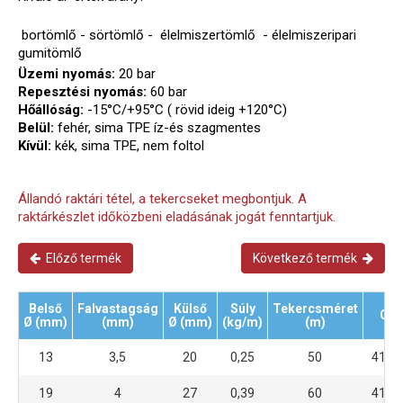
bortömlő - sörtömlő - élelmiszertömlő - élelmiszeripari
gumitömlő
Üzemi nyomás:
20 bar
Repesztési nyomás:
60 bar
Hőállóság:
-15°C/+95°C ( rövid ideig +120°C)
Belül:
fehér, sima TPE íz-és szagmentes
Kívül:
kék, sima TPE, nem foltol
Állandó raktári tétel, a tekercseket megbontjuk. A
raktárkészlet időközbeni eladásának jogát fenntartjuk.
Előző termék
Következő termék
Belső
Falvastagság
Külső
Súly
Tekercsméret
Cik
Ø (mm)
(mm)
Ø (mm)
(kg/m)
(m)
13
3,5
20
0,25
50
4104
19
4
27
0,39
60
4104