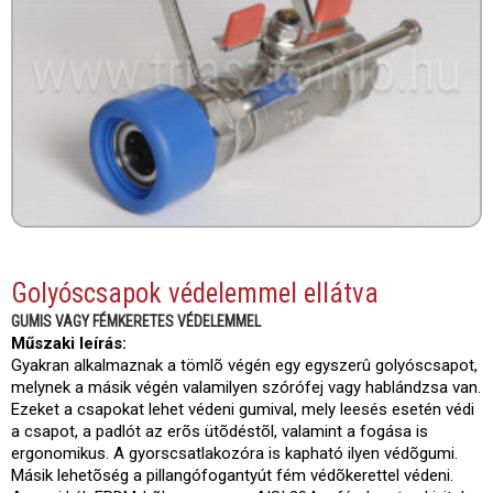
Golyóscsapok védelemmel ellátva
GUMIS VAGY FÉMKERETES VÉDELEMMEL
Műszaki leírás:
Gyakran alkalmaznak a tömlõ végén egy egyszerû golyóscsapot,
melynek a másik végén valamilyen szórófej vagy hablándzsa van.
Ezeket a csapokat lehet védeni gumival, mely leesés esetén védi
a csapot, a padlót az erõs ütõdéstõl, valamint a fogása is
ergonomikus. A gyorscsatlakozóra is kapható ilyen védõgumi.
Másik lehetõség a pillangófogantyút fém védõkerettel védeni.