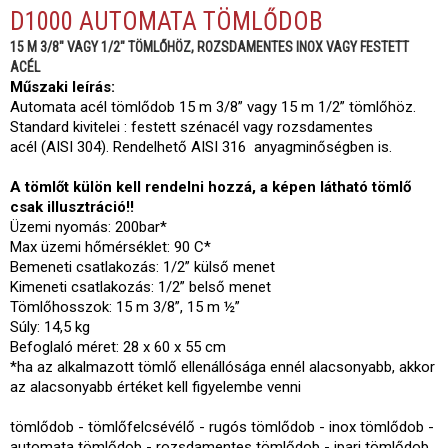
D1000 AUTOMATA TÖMLŐDOB
15 M 3/8" VAGY 1/2" TÖMLŐHÖZ, ROZSDAMENTES INOX VAGY FESTETT
ACÉL
Műszaki leírás:
Automata acél tömlődob 15 m 3/8” vagy 15 m 1/2” tömlőhöz.
Standard kivitelei : festett szénacél vagy rozsdamentes
acél (AISI 304). Rendelhető AISI 316 anyagminőségben is.
A tömlőt külön kell rendelni hozzá, a képen látható tömlő
csak illusztráció!!
Üzemi nyomás: 200bar*
Max üzemi hőmérséklet: 90 C*
Bemeneti csatlakozás: 1/2” külső menet
Kimeneti csatlakozás: 1/2” belső menet
Tömlőhosszok: 15 m 3/8”, 15 m ½”
Súly: 14,5 kg
Befoglaló méret: 28 x 60 x 55 cm
*ha az alkalmazott tömlő ellenállósága ennél alacsonyabb, akkor
az alacsonyabb értéket kell figyelembe venni
tömlődob - tömlőfelcsévélő - rugós tömlődob - inox tömlődob -
automata tömlődob - rozsdamentes tömlődob - ipari tömlődob