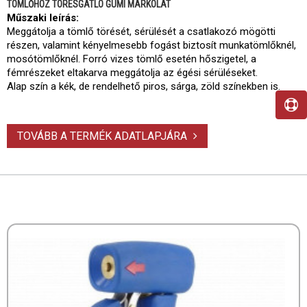
TÖMLŐHÖZ TÖRÉSGÁTLÓ GUMI MARKOLAT
Műszaki leírás:
Meggátolja a tömlő törését, sérülését a csatlakozó mögötti
részen, valamint kényelmesebb fogást biztosít munkatömlőknél,
mosótömlőknél. Forró vizes tömlő esetén hőszigetel, a
fémrészeket eltakarva meggátolja az égési sérüléseket.
Alap szín a kék, de rendelhető piros, sárga, zöld színekben is.
TOVÁBB A TERMÉK ADATLAPJÁRA