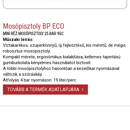
Mosópisztoly BP ECO
MINI RÉZ MOSÓPISZTOLY 25 BAR 95C
Műszaki leírás:
Víztakarékos, szuperkönnyű, új fejlesztésű, kis méretű, de mégis
robosztus mosópisztoly.
Kompakt mérete, ergonómikus kialakítása, kellemes tapintású
gumiburkolata kényelmes használatot biztosít.
A többi mosópisztolyhoz hasonlóan a kezelőkar nyomásával
változik a szóráskép.
Átfolyás 4 bar nyomáson: 19 liter/perc
TOVÁBB A TERMÉK ADATLAPJÁRA