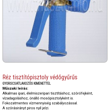
Réz tisztítópisztoly védőgyűrűs
GYORSCSATLAKOZÓS KIMENETTEL
Műszaki leírás:
Alkalmas ipari, élelmiszeripari tisztításhoz, szórófejként,
vízadagoláshoz, önálló mosópisztolyként is.
Fokozatmentes vízmennyiség szabályozással.
A szórásirányt piros nyíl jelzi.