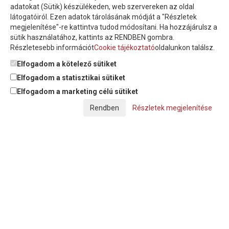
adatokat (Sütik) készülékeden, web szervereken az oldal
látogatóiról. Ezen adatok tárolásának módját a "Részletek
megjelenítése"-re kattintva tudod módosítani. Ha hozzájárulsz a
sütik használatához, kattints az RENDBEN gombra.
Részletesebb információt
Cookie tájékoztató
oldalunkon találsz.
Feliratkozom a hírlevélre és nyilatkozom, hogy az
adatkezelési
tájékoztatót
elolvastam, megismertem és elfogadom.
Elfogadom a kötelező sütiket
Elfogadom a statisztikai sütiket
Elfogadom a marketing célú sütiket
© Copyright Triász-Tömlő Kft. | Minden jog fenntartva!
Részletek megjelenítése
Készítette:
Futureweb Design Kft