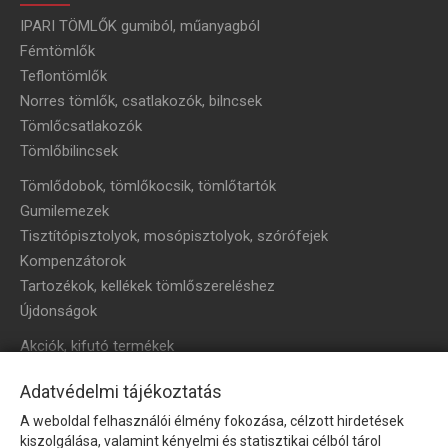
IPARI TÖMLŐK gumiból, műanyagból
Fémtömlők
Teflontömlők
Norres tömlők, csatlakozók, bilncsek
Tömlőcsatlakozók
Tömlőbilincsek
Tömlődobok, tömlőkocsik, tömlőtartók
Gumilemezek
Tisztítópisztolyok, mosópisztolyok, szórófejek
Kompenzátorok
Tartozékok, kellékek tömlőszereléshez
Újdonságok
Akciók, kifutó termékek
HÍRLEVÉL
Adatvédelmi tájékoztatás
A weboldal felhasználói élmény fokozása, célzott hirdetések
Íratkozzon fel hírlevelünkre!
kiszolgálása, valamint kényelmi és statisztikai célból tárol