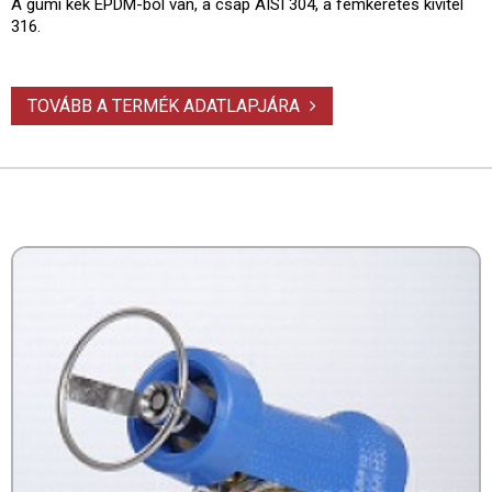
A gumi kék EPDM-bõl van, a csap AISI 304, a fémkeretes kivitel
316.
TOVÁBB A TERMÉK ADATLAPJÁRA