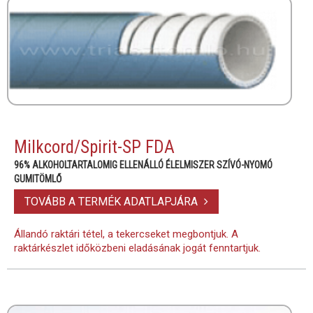
Milkcord/Spirit-SP FDA
96% ALKOHOLTARTALOMIG ELLENÁLLÓ ÉLELMISZER SZÍVÓ-NYOMÓ
GUMITÖMLŐ
TOVÁBB A TERMÉK ADATLAPJÁRA
Állandó raktári tétel, a tekercseket megbontjuk. A
raktárkészlet időközbeni eladásának jogát fenntartjuk.