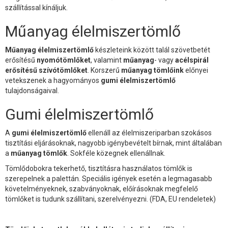
szállítással kínáljuk.
Műanyag élelmiszertömlő
Műanyag élelmiszertömlő
készleteink között talál szövetbetét
erősítésű
nyomótömlőket
, valamint
műanyag
- vagy
acélspirál
erősítésű szívótömlőket
. Korszerű
műanyag tömlőink
előnyei
vetekszenek a hagyományos
gumi élelmiszertömlő
tulajdonságaival.
Gumi élelmiszertömlő
A
gumi élelmiszertömlő
ellenáll az élelmiszeriparban szokásos
tisztítási eljárásoknak, nagyobb igénybevételt bírnak, mint általában
a
műanyag tömlők
. Sokféle közegnek ellenállnak.
Tömlődobokra tekerhető, tisztításra használatos tömlők is
szerepelnek a palettán. Speciális igények esetén a legmagasabb
követelményeknek, szabványoknak, előírásoknak megfelelő
tömlőket is tudunk szállítani, szerelvényezni. (FDA, EU rendeletek)