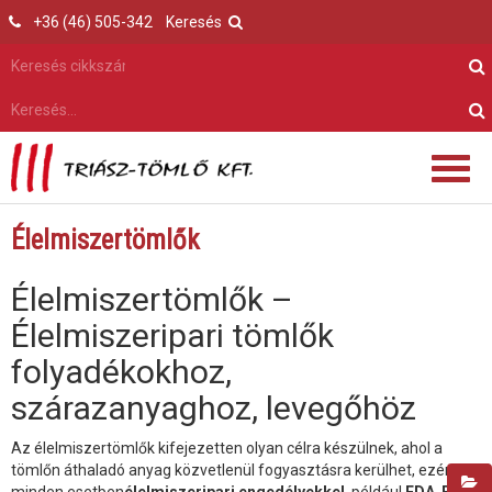
+36 (46) 505-342
Keresés
Élelmiszertömlők
Élelmiszertömlők –
Élelmiszeripari tömlők
folyadékokhoz,
szárazanyaghoz, levegőhöz
Az élelmiszertömlők kifejezetten olyan célra készülnek, ahol a
tömlőn áthaladó anyag közvetlenül fogyasztásra kerülhet, ezért
minden esetben
élelmiszeripari engedélyekkel
, például
FDA
,
EU