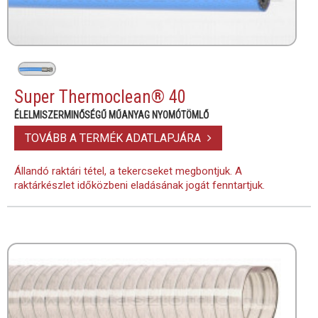
Super Thermoclean® 40
ÉLELMISZERMINŐSÉGŰ MŰANYAG NYOMÓTÖMLŐ
TOVÁBB A TERMÉK ADATLAPJÁRA
Állandó raktári tétel, a tekercseket megbontjuk. A
raktárkészlet időközbeni eladásának jogát fenntartjuk.