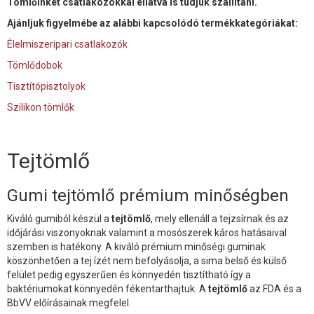
Tömlőinket csatlakozókkal ellátva is tudjuk szállítani.
Ajánljuk figyelmébe az alábbi kapcsolódó termékkategóriákat:
Élelmiszeripari csatlakozók
Tömlődobok
Tisztítópisztolyok
Szilikon tömlők
Tejtömlő
Gumi tejtömlő prémium minőségben
Kiváló gumiból készül a
tejtömlő
, mely ellenáll a tejzsírnak és az
időjárási viszonyoknak valamint a mosószerek káros hatásaival
szemben is hatékony. A kiváló prémium minőségi guminak
köszönhetően a tej ízét nem befolyásolja, a sima belső és külső
felület pedig egyszerűen és könnyedén tisztítható így a
baktériumokat könnyedén fékentarthajtuk. A
tejtömlő
az FDA és a
BbVV előírásainak megfelel.