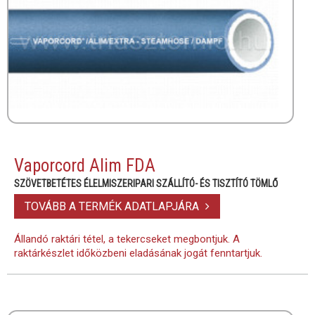
Vaporcord Alim FDA
SZÖVETBETÉTES ÉLELMISZERIPARI SZÁLLÍTÓ- ÉS TISZTÍTÓ TÖMLŐ
TOVÁBB A TERMÉK ADATLAPJÁRA
Állandó raktári tétel, a tekercseket megbontjuk. A
raktárkészlet időközbeni eladásának jogát fenntartjuk.