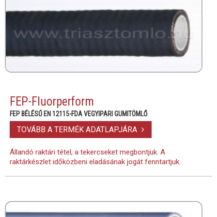
FEP-Fluorperform
FEP BÉLÉSŰ EN 12115-FDA VEGYIPARI GUMITÖMLŐ
TOVÁBB A TERMÉK ADATLAPJÁRA
Állandó raktári tétel, a tekercseket megbontjuk. A
raktárkészlet időközbeni eladásának jogát fenntartjuk.