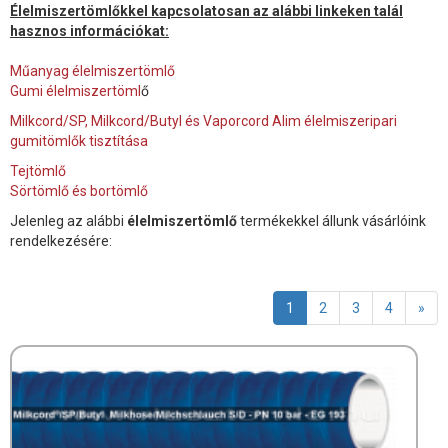
Élelmiszertömlőkkel kapcsolatosan az alábbi linkeken talál
hasznos információkat:
Műanyag élelmiszertömlő
Gumi élelmiszertöml
ő
Milkcord/SP, Milkcord/Butyl és Vaporcord Alim élelmiszeripari
gumitömlők tisztítása
Tejtömlő
Sörtömlő és bortömlő
Jelenleg az alábbi
élelmiszertömlő
termékekkel állunk vásárlóink
rendelkezésére:
1
2
3
4
»