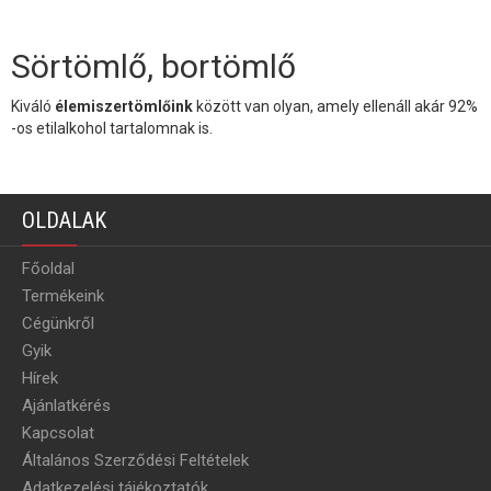
Sörtömlő, bortömlő
Kiváló
élemiszertömlőink
között van olyan, amely ellenáll akár 92%
-os etilalkohol tartalomnak is.
OLDALAK
Főoldal
Termékeink
Cégünkről
Gyik
Hírek
Ajánlatkérés
Kapcsolat
Általános Szerződési Feltételek
Adatkezelési tájékoztatók