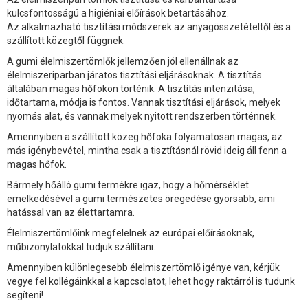
kulcsfontosságú a higiéniai előírások betartásához.
Az alkalmazható tisztítási módszerek az anyagösszetételtől és a
szállított közegtől függnek.
A gumi élelmiszertömlők jellemzően jól ellenállnak az
élelmiszeriparban járatos tisztítási eljárásoknak. A tisztítás
általában magas hőfokon történik. A tisztítás intenzitása,
időtartama, módja is fontos. Vannak tisztítási eljárások, melyek
nyomás alat, és vannak melyek nyitott rendszerben történnek.
Amennyiben a szállított közeg hőfoka folyamatosan magas, az
más igénybevétel, mintha csak a tisztításnál rövid ideig áll fenn a
magas hőfok.
Bármely hőálló gumi termékre igaz, hogy a hőmérséklet
emelkedésével a gumi természetes öregedése gyorsabb, ami
hatással van az élettartamra.
Élelmiszertömlőink megfelelnek az európai előírásoknak,
műbizonylatokkal tudjuk szállítani.
Amennyiben különlegesebb élelmiszertömlő igénye van, kérjük
vegye fel kollégáinkkal a kapcsolatot, lehet hogy raktárról is tudunk
segíteni!