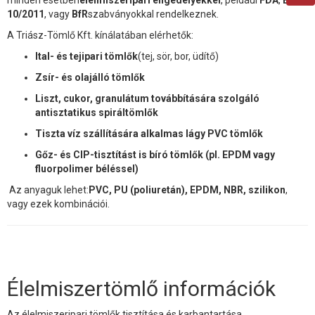
10/2011
, vagy
BfR
szabványokkal rendelkeznek.
A Triász-Tömlő Kft. kínálatában elérhetők:
Ital- és tejipari tömlők
(tej, sör, bor, üdítő)
Zsír- és olajálló tömlők
Liszt, cukor, granulátum továbbítására szolgáló
antisztatikus spiráltömlők
Tiszta víz szállítására alkalmas lágy PVC tömlők
Gőz- és CIP-tisztítást is bíró tömlők (pl. EPDM vagy
fluorpolimer béléssel)
Az anyaguk lehet:
PVC, PU (poliuretán), EPDM, NBR, szilikon
,
vagy ezek kombinációi.
Élelmiszertömlő információk
Az élelmiszeripari tömlők tisztítása és karbantartása