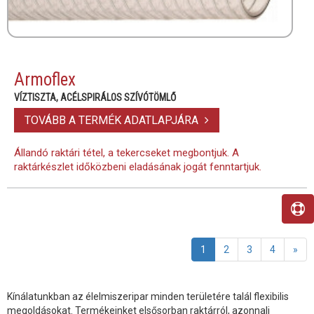
Armoflex
VÍZTISZTA, ACÉLSPIRÁLOS SZÍVÓTÖMLŐ
TOVÁBB A TERMÉK ADATLAPJÁRA
Állandó raktári tétel, a tekercseket megbontjuk. A
raktárkészlet időközbeni eladásának jogát fenntartjuk.
1
2
3
4
»
Kínálatunkban az élelmiszeripar minden területére talál flexibilis
megoldásokat. Termékeinket elsősorban raktárról, azonnali