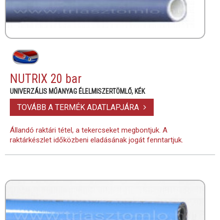
NUTRIX 20 bar
UNIVERZÁLIS MŰANYAG ÉLELMISZERTÖMLŐ, KÉK
TOVÁBB A TERMÉK ADATLAPJÁRA
Állandó raktári tétel, a tekercseket megbontjuk. A
raktárkészlet időközbeni eladásának jogát fenntartjuk.