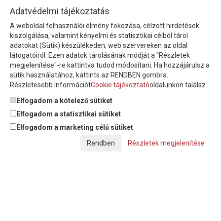
HÍRLEVÉL
Adatvédelmi tájékoztatás
A weboldal felhasználói élmény fokozása, célzott hirdetések
Íratkozzon fel hírlevelünkre!
kiszolgálása, valamint kényelmi és statisztikai célból tárol
adatokat (Sütik) készülékeden, web szervereken az oldal
látogatóiról. Ezen adatok tárolásának módját a "Részletek
megjelenítése"-re kattintva tudod módosítani. Ha hozzájárulsz a
sütik használatához, kattints az RENDBEN gombra.
Részletesebb információt
Cookie tájékoztató
oldalunkon találsz.
Feliratkozom a hírlevélre és nyilatkozom, hogy az
adatkezelési
tájékoztatót
elolvastam, megismertem és elfogadom.
Elfogadom a kötelező sütiket
Elfogadom a statisztikai sütiket
Elfogadom a marketing célú sütiket
© Copyright Triász-Tömlő Kft. | Minden jog fenntartva!
Részletek megjelenítése
Készítette:
Futureweb Design Kft