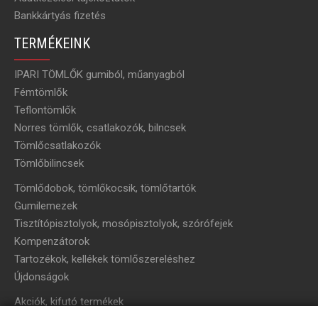
Bankkártyás fizetés
TERMÉKEINK
IPARI TÖMLŐK gumiból, műanyagból
Fémtömlők
Teflontömlők
Norres tömlők, csatlakozók, bilncsek
Tömlőcsatlakozók
Tömlőbilincsek
Tömlődobok, tömlőkocsik, tömlőtartók
Gumilemezek
Tisztítópisztolyok, mosópisztolyok, szórófejek
Kompenzátorok
Tartozékok, kellékek tömlőszereléshez
Újdonságok
Akciók, kifutó termékek