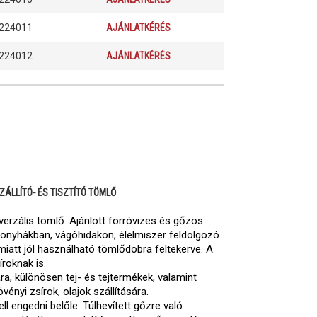
224011
AJÁNLATKÉRÉS
224012
AJÁNLATKÉRÉS
ÁLLÍTÓ- ÉS TISZTÍTÓ TÖMLŐ
niverzális tömlő. Ajánlott forróvizes és gőzös
gykonyhákban, vágóhidakon, élelmiszer feldolgozó
iatt jól használható tömlődobra feltekerve. A
síroknak is.
ra, különösen tej- és tejtermékek, valamint
övényi zsírok, olajok szállítására.
ell engedni belőle. Túlhevített gőzre való