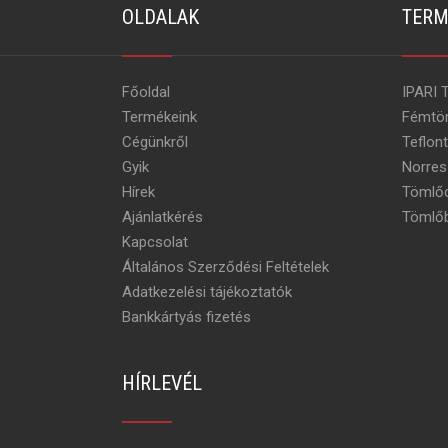
OLDALAK
TERM
Főoldal
IPARI 
Termékeink
Fémtö
Cégünkről
Teflon
Gyik
Norres
Hírek
Tömlőc
Ajánlatkérés
Tömlőb
Kapcsolat
Általános Szerződési Feltételek
Adatkezelési tájékoztatók
Bankkártyás fizetés
HÍRLEVÉL