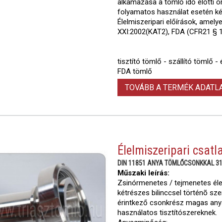
alkamazása a tömlő idő előtti ö
folyamatos használat esetén ké
Élelmiszeripari előírások, amel
XXI:2002(KAT2), FDA (CFR21 § 1
tisztító tömlő - szállító tömlő 
FDA tömlő
TOVÁBB A TERMÉK ADAT
Élelmiszeripari csatl
DIN 11851 ANYA TÖMLŐCSONKKAL 3
Műszaki leírás:
Zsinórmenetes / tejmenetes élel
kétrészes bilinccsel történõ sze
érintkező csonkrész magas anya
használatos tisztítószereknek.