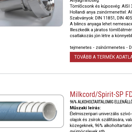
Anyagminőség:
Tömlőcsonk és kúposvég: AISI 3
Hollandi anya zsinórmenettel: AI
Szabványok: DIN 11851, DIN 40
A bilincs anyaga lehet nemesacé
Illeszkedik a járatos tömlõátmé
csatlakozás jön létre a könnyeb
tejmenetes - zsínórmenetes - D
TOVÁBB A TERMÉK ADAT
Milkcord/Spirit-SP F
96% ALKOHOLTARTALOMIG ELLENÁLL
Műszaki leírás:
Élelmiszeripari univerzális szív
olajok és zsírok szállítására, va
közegeknek, 96% alkoholtartalom
gyümöcslevek stb. .