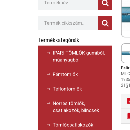
Termékkategóriák
IPARI TÖMLŐK gumiból,
műanyagból
Felir
MILC
Fémtömlők
1935
21§1
Teflontömlők
Norres tömlők,
csatlakozók, bilncsek
Tömlőcsatlakozók