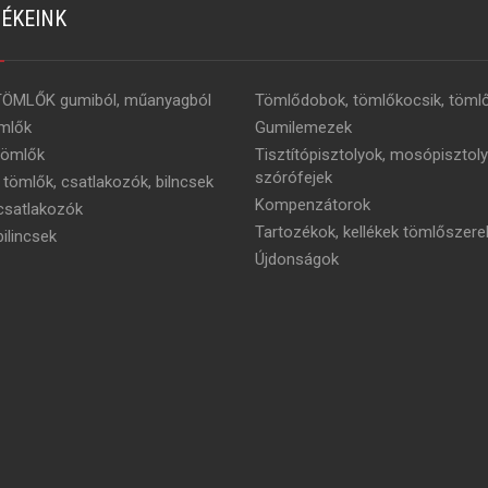
ÉKEINK
TÖMLŐK gumiból, műanyagból
Tömlődobok, tömlőkocsik, tömlő
mlők
Gumilemezek
tömlők
Tisztítópisztolyok, mosópisztoly
szórófejek
 tömlők, csatlakozók, bilncsek
Kompenzátorok
satlakozók
Tartozékok, kellékek tömlőszere
ilincsek
Újdonságok