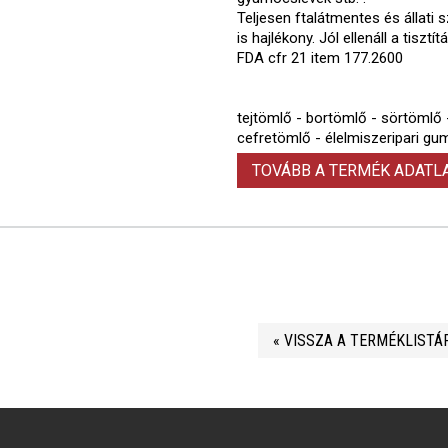
Teljesen ftalátmentes és állat
is hajlékony. Jól ellenáll a tis
FDA cfr 21 item 177.2600
tejtömlő - bortömlő - sörtömlő 
cefretömlő - élelmiszeripari gu
TOVÁBB A TERMÉK ADAT
« VISSZA A TERMÉKLISTÁ