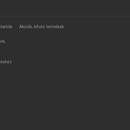
tartók
Akciók, kifutó termékek
ok,
léshez