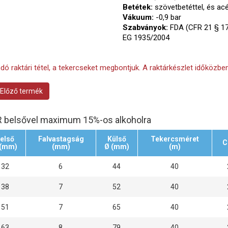
Betétek:
szövetbetéttel, és acél
Vákuum:
-0,9 bar
Szabványok:
FDA (CFR 21 § 17
EG 1935/2004
ndó raktári tétel, a tekercseket megbontjuk. A raktárkészlet időközben
Előző termék
 belsővel maximum 15%-os alkoholra
első
Falvastagság
Külső
Tekercsméret
C
 (mm)
(mm)
Ø (mm)
(m)
32
6
44
40
38
7
52
40
51
7
65
40
63
8
79
40