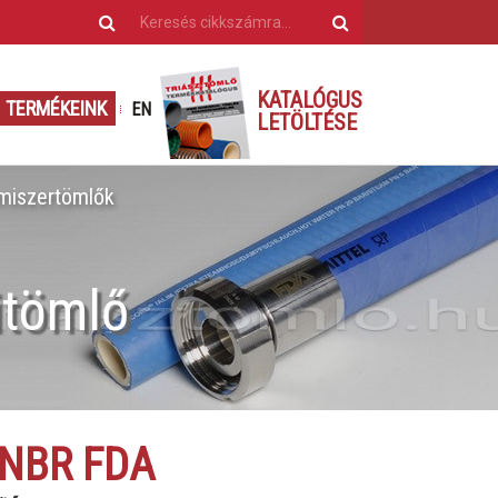
KATALÓGUS
TERMÉKEINK
EN
LETÖLTÉSE
lmiszertömlők
itömlő
 NBR FDA