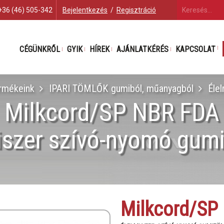
+36 (46) 505-342
Bejelentkezés
/
Regisztráció
CÉGÜNKRŐL
GYIK
HÍREK
AJÁNLATKÉRÉS
KAPCSOLAT
rmékeink
IPARI TÖMLŐK gumiból, műanyagból
Éle
Milkcord/SP NBR FDA
iszer szívó-nyomó gum
Milkcord/SP