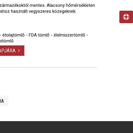
i származékoktól mentes. Alacsony hőmérsékleten
ztításhoz használt vegyszeres közegeknek.
- étolajtömlő - FDA tömlő - élelmiszertömlő -
mitömlő
LAPJÁRA
RA