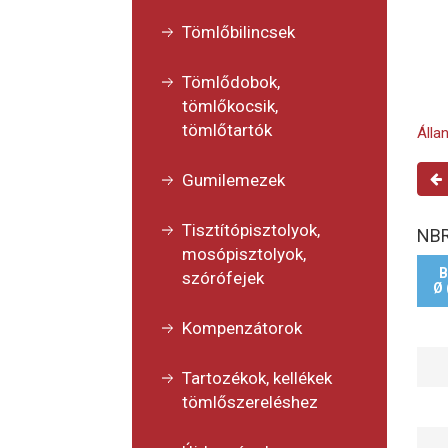
Tömlőbilincsek
Tömlődobok,
tömlőkocsik,
tömlőtartók
Álla
Gumilemezek
Tisztítópisztolyok,
NBR
mosópisztolyok,
B
szórófejek
Ø
Kompenzátorok
Tartozékok, kellékek
tömlőszereléshez