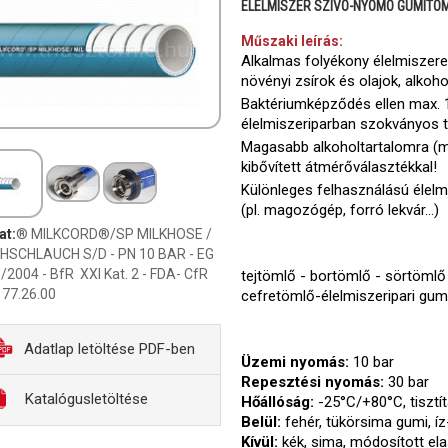
ÉLELMISZER SZÍVÓ-NYOMÓ GUMITÖ
Műszaki leírás:
Alkalmas folyékony élelmiszerekr
növényi zsírok és olajok, alko
Baktériumképződés ellen max. 1
élelmiszeriparban szokványos ti
Magasabb alkoholtartalomra (m
kibővített átmérőválasztékkal!
Különleges felhasználású élelm
(pl. magozógép, forró lekvár...)
at:
® MILKCORD®/SP MILKHOSE /
HSCHLAUCH S/D - PN 10 BAR - EG
/2004 - BfR XXI Kat. 2 - FDA- CfR
tejtömlő - bortömlő - sörtömlő 
77.26.00
cefretömlő-élelmiszeripari gu
Adatlap letöltése PDF-ben
Üzemi nyomás:
10 bar
Repesztési nyomás:
30 bar
Katalógusletöltése
Hőállóság:
-25°C/+80°C, tiszt
Belül:
fehér, tükörsima gumi, 
Kívül:
kék, sima, módosított ela