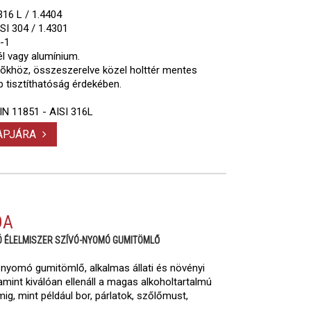
16 L / 1.4404
SI 304 / 1.4301
5-1
l vagy alumínium.
rõkhöz, összeszerelve közel holttér mentes
b tisztíthatóság érdekében.
IN 11851 - AISI 316L
LAPJÁRA
DA
Ó ÉLELMISZER SZÍVÓ-NYOMÓ GUMITÖMLŐ
ó-nyomó gumitömlő, alkalmas állati és növényi
lamint kiválóan ellenáll a magas alkoholtartalmú
ig, mint például bor, párlatok, szőlőmust,