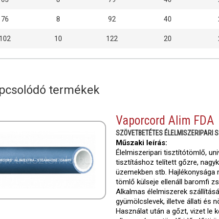
76
8
92
40
102
10
122
20
pcsolódó termékek
Vaporcord Alim FDA
SZÖVETBETÉTES ÉLELMISZERIPARI SZ
Műszaki leírás:
Élelmiszeripari tisztítótömlő, u
tisztításhoz telített gőzre, na
üzemekben stb. Hajlékonysága m
tömlő külseje ellenáll baromfi z
Alkalmas élelmiszerek szállításá
gyümölcslevek, illetve állati és n
Használat után a gőzt, vizet le k