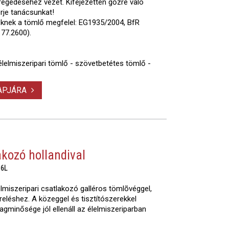
regedéséhez vezet. Kifejezetten gőzre való
rje tanácsunkat!
yeknek a tömlő megfelel: EG1935/2004, BfR
77.2600).
- élelmiszeripari tömlő - szövetbetétes tömlő -
LAPJÁRA
akozó hollandival
16L
miszeripari csatlakozó galléros tömlõvéggel,
reléshez. A közeggel és tisztítószerekkel
gminősége jól ellenáll az élelmiszeriparban