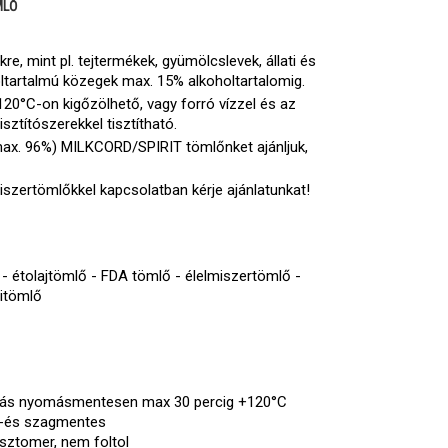
MLŐ
e, mint pl. tejtermékek, gyümölcslevek, állati és
holtartalmú közegek max. 15% alkoholtartalomig.
20°C-on kigőzölhető, vagy forró vízzel és az
sztítószerekkel tisztítható.
ax. 96%) MILKCORD/SPIRIT tömlőnket ajánljuk,
iszertömlőkkel kapcsolatban kérje ajánlatunkat!
- étolajtömlő - FDA tömlő - élelmiszertömlő -
mitömlő
ítás nyomásmentesen max 30 percig +120°C
íz-és szagmentes
sztomer, nem foltol