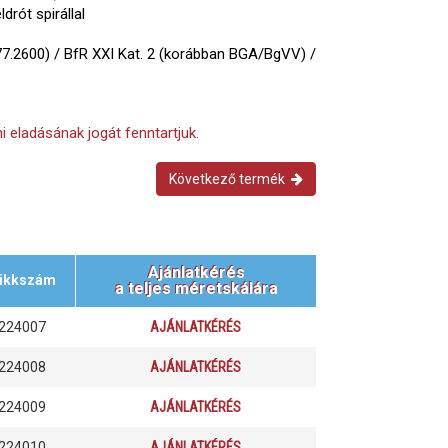
drót spirállal
7.2600) / BfR XXI Kat. 2 (korábban BGA/BgVV) /
i eladásának jogát fenntartjuk.
Következő termék
Ajánlatkérés
ikkszám
a teljes méretskálára
224007
AJÁNLATKÉRÉS
224008
AJÁNLATKÉRÉS
224009
AJÁNLATKÉRÉS
224010
AJÁNLATKÉRÉS