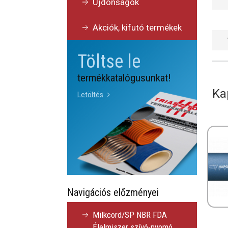
Újdonságok
Akciók, kifutó termékek
Töltse le
termékkatalógusunkat!
Ka
Letöltés
Navigációs előzményei
Milkcord/SP NBR FDA
Élelmiszer szívó-nyomó