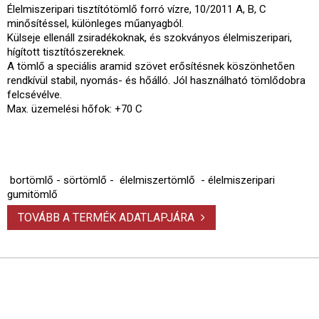
Élelmiszeripari tisztítótömlő forró vízre, 10/2011 A, B, C
minősítéssel, különleges műanyagból.
Külseje ellenáll zsiradékoknak, és szokványos élelmiszeripari,
hígított tisztítószereknek.
A tömlő a speciális aramid szövet erősítésnek köszönhetően
rendkívül stabil, nyomás- és hőálló. Jól használható tömlődobra
felcsévélve.
Max. üzemelési hőfok: +70 C
bortömlő - sörtömlő - élelmiszertömlő - élelmiszeripari
gumitömlő
TOVÁBB A TERMÉK ADATLAPJÁRA