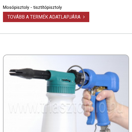
Mosópisztoly - tisztítópisztoly
TOVÁBB A TERMÉK ADATLAPJÁRA