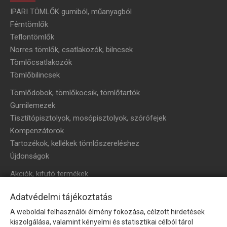
IPARI TÖMLŐK gumiból, műanyagból
Fémtömlők
Teflontömlők
Norres tömlők, csatlakozók, bilncsek
Tömlőcsatlakozók
Tömlőbilincsek
Tömlődobok, tömlőkocsik, tömlőtartók
Gumilemezek
Tisztítópisztolyok, mosópisztolyok, szórófejek
Kompenzátorok
Tartozékok, kellékek tömlőszereléshez
Újdonságok
Akciók, kifutó termékek
HÍRLEVÉL
Adatvédelmi tájékoztatás
A weboldal felhasználói élmény fokozása, célzott hirdetések
Íratkozzon fel hírlevelünkre!
kiszolgálása, valamint kényelmi és statisztikai célból tárol