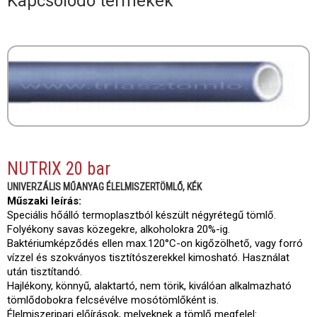
Kapcsolódó termékek
NUTRIX 20 bar
UNIVERZÁLIS MŰANYAG ÉLELMISZERTÖMLŐ, KÉK
Műszaki leírás:
Speciális hőálló termoplasztból készült négyrétegű tömlő.
Folyékony savas közegekre, alkoholokra 20%-ig.
Baktériumképződés ellen max.120°C-on kigőzölhető, vagy forró
vízzel és szokványos tisztítószerekkel kimosható. Használat
után tisztítandó.
Hajlékony, könnyű, alaktartó, nem törik, kiválóan alkalmazható
tömlődobokra felcsévélve mosótömlőként is.
Élelmiszeripari előírások, melyeknek a tömlő megfelel: