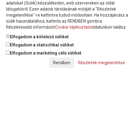
adatokat (Sütik) készülékeden, web szervereken az oldal
látogatóiról. Ezen adatok tárolásának módját a "Részletek
megjelenítése"-re kattintva tudod módosítani. Ha hozzájárulsz a
sütik használatához, kattints az RENDBEN gombra.
Részletesebb információt
Cookie tájékoztató
oldalunkon találsz.
Feliratkozom a hírlevélre és nyilatkozom, hogy az
adatkezelési
tájékoztatót
elolvastam, megismertem és elfogadom.
Elfogadom a kötelező sütiket
Elfogadom a statisztikai sütiket
Elfogadom a marketing célú sütiket
© Copyright Triász-Tömlő Kft. | Minden jog fenntartva!
Részletek megjelenítése
Készítette:
Futureweb Design Kft