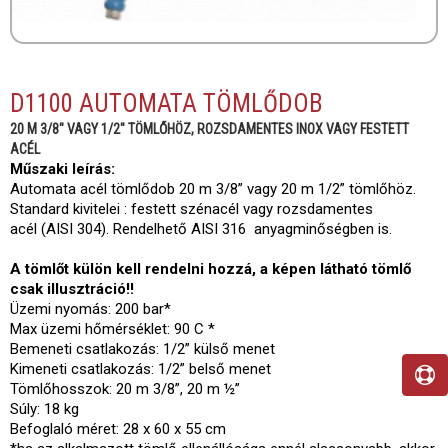
D1100 AUTOMATA TÖMLŐDOB
20 M 3/8" VAGY 1/2" TÖMLŐHÖZ, ROZSDAMENTES INOX VAGY FESTETT
ACÉL
Műszaki leírás:
Automata acél tömlődob 20 m 3/8” vagy 20 m 1/2” tömlőhöz.
Standard kivitelei : festett szénacél vagy rozsdamentes
acél (AISI 304). Rendelhető AISI 316 anyagminőségben is.
A tömlőt külön kell rendelni hozzá, a képen látható tömlő
csak illusztráció!!
Üzemi nyomás: 200 bar*
Max üzemi hőmérséklet: 90 C *
Bemeneti csatlakozás: 1/2” külső menet
Kimeneti csatlakozás: 1/2” belső menet
Tömlőhosszok: 20 m 3/8”, 20 m ½”
Súly: 18 kg
Befoglaló méret: 28 x 60 x 55 cm