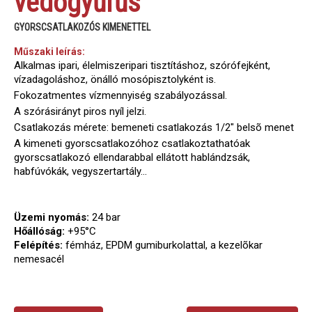
védőgyűrűs
GYORSCSATLAKOZÓS KIMENETTEL
Műszaki leírás:
Alkalmas ipari, élelmiszeripari tisztításhoz, szórófejként,
vízadagoláshoz, önálló mosópisztolyként is.
Fokozatmentes vízmennyiség szabályozással.
A szórásirányt piros nyíl jelzi.
Csatlakozás mérete: bemeneti csatlakozás 1/2" belsõ menet
A kimeneti gyorscsatlakozóhoz csatlakoztathatóak
gyorscsatlakozó ellendarabbal ellátott hablándzsák,
habfúvókák, vegyszertartály...
Üzemi nyomás:
24 bar
Hőállóság:
+95°C
Felépítés:
fémház, EPDM gumiburkolattal, a kezelõkar
nemesacél