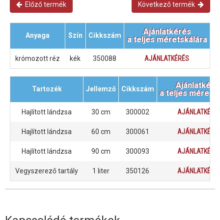
Előző termék
Következő termék
Ajánlatkérés
Anyaga
Szín
Cikkszám
a teljes méretskálára
krómozott réz
kék
350088
AJÁNLATKÉRÉS
Ajánlatkéré
Tartozék
Jellemző
Cikkszám
a teljes mérets
Hajlított lándzsa
30 cm
300002
AJÁNLATKÉRÉ
Hajlított lándzsa
60 cm
300061
AJÁNLATKÉRÉ
Hajlított lándzsa
90 cm
300093
AJÁNLATKÉRÉ
Vegyszerező tartály
1 liter
350126
AJÁNLATKÉRÉ