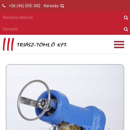
+36 (46) 505-342
Keresés