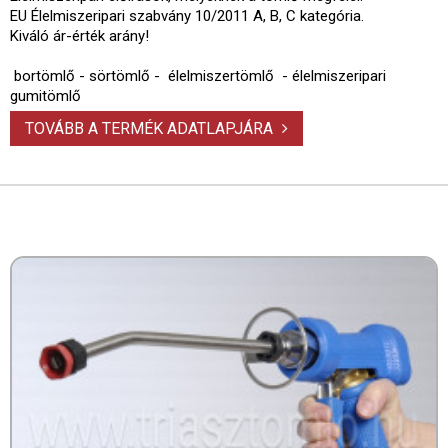
EU Élelmiszeripari szabvány 10/2011 A, B, C kategória.
Kiváló ár-érték arány!
bortömlő - sörtömlő - élelmiszertömlő - élelmiszeripari
gumitömlő
TOVÁBB A TERMÉK ADATLAPJÁRA