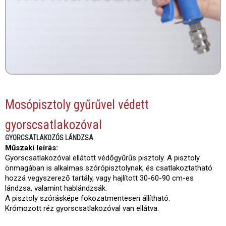
Mosópisztoly gyűrűvel védett
gyorscsatlakozóval
GYORCSATLAKOZÓS LÁNDZSA
Műszaki leírás:
Gyorscsatlakozóval ellátott védőgyűrűs pisztoly. A pisztoly
önmagában is alkalmas szórópisztolynak, és csatlakoztatható
hozzá vegyszerező tartály, vagy hajlított 30-60-90 cm-es
lándzsa, valamint hablándzsák.
A pisztoly szórásképe fokozatmentesen állítható.
Krómozott réz gyorscsatlakozóval van ellátva.