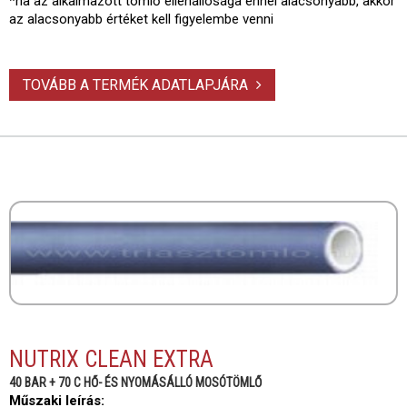
*ha az alkalmazott tömlő ellenállósága ennél alacsonyabb, akkor
az alacsonyabb értéket kell figyelembe venni
TOVÁBB A TERMÉK ADATLAPJÁRA
NUTRIX CLEAN EXTRA
40 BAR + 70 C HŐ- ÉS NYOMÁSÁLLÓ MOSÓTÖMLŐ
Műszaki leírás: