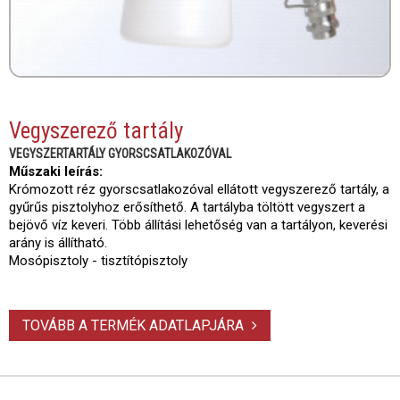
Vegyszerező tartály
VEGYSZERTARTÁLY GYORSCSATLAKOZÓVAL
Műszaki leírás:
Krómozott réz gyorscsatlakozóval ellátott vegyszerező tartály, a
gyűrűs pisztolyhoz erősíthető. A tartályba töltött vegyszert a
bejövő víz keveri. Több állítási lehetőség van a tartályon, keverési
arány is állítható.
Mosópisztoly - tisztítópisztoly
TOVÁBB A TERMÉK ADATLAPJÁRA