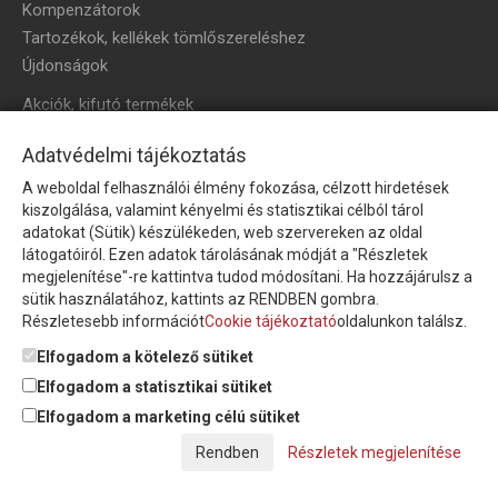
Kompenzátorok
Tartozékok, kellékek tömlőszereléshez
Újdonságok
Akciók, kifutó termékek
HÍRLEVÉL
Adatvédelmi tájékoztatás
A weboldal felhasználói élmény fokozása, célzott hirdetések
Íratkozzon fel hírlevelünkre!
kiszolgálása, valamint kényelmi és statisztikai célból tárol
adatokat (Sütik) készülékeden, web szervereken az oldal
látogatóiról. Ezen adatok tárolásának módját a "Részletek
megjelenítése"-re kattintva tudod módosítani. Ha hozzájárulsz a
sütik használatához, kattints az RENDBEN gombra.
Részletesebb információt
Cookie tájékoztató
oldalunkon találsz.
Feliratkozom a hírlevélre és nyilatkozom, hogy az
adatkezelési
tájékoztatót
elolvastam, megismertem és elfogadom.
Elfogadom a kötelező sütiket
Elfogadom a statisztikai sütiket
Elfogadom a marketing célú sütiket
© Copyright Triász-Tömlő Kft. | Minden jog fenntartva!
Részletek megjelenítése
Készítette:
Futureweb Design Kft