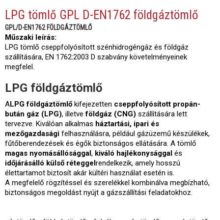
LPG tömlő GPL D-EN1762 földgáztömlő
GPL/D-EN1762 FÖLDGÁZTÖMLŐ
Műszaki leírás:
LPG tömlő cseppfolyósított szénhidrogéngáz és földgáz
szállítására, EN 1762:2003 D szabvány követelményeinek
megfelel.
LPG földgáztömlő
A
LPG földgáztömlő
kifejezetten
cseppfolyósított propán-
bután gáz (LPG)
, illetve
földgáz (CNG)
szállítására lett
tervezve. Kiválóan alkalmas
háztartási, ipari és
mezőgazdasági
felhasználásra, például gázüzemű készülékek,
fűtőberendezések és égők biztonságos ellátására. A tömlő
magas nyomásállósággal
,
kiváló hajlékonysággal
és
időjárásálló külső réteggel
rendelkezik, amely hosszú
élettartamot biztosít akár kültéri használat esetén is.
A megfelelő rögzítéssel és szerelékkel kombinálva megbízható,
biztonságos megoldást nyújt a gázszállítási feladatokhoz.