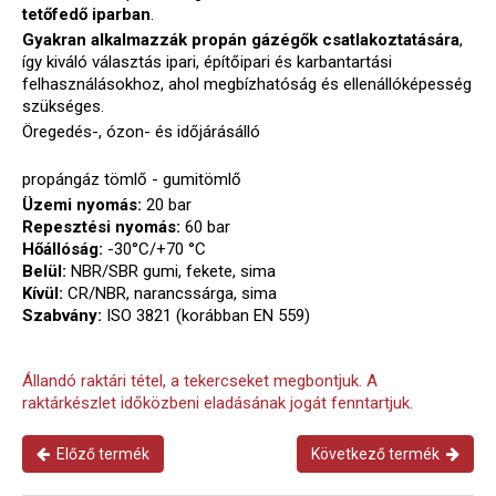
tetőfedő iparban
.
Gyakran alkalmazzák propán gázégők csatlakoztatására
,
így kiváló választás ipari, építőipari és karbantartási
felhasználásokhoz, ahol megbízhatóság és ellenállóképesség
szükséges.
Öregedés-, ózon- és időjárásálló
propángáz tömlő - gumitömlő
Üzemi nyomás:
20 bar
Repesztési nyomás:
60 bar
Hőállóság:
-30°C/+70 °C
Belül:
NBR/SBR gumi, fekete, sima
Kívül:
CR/NBR, narancssárga, sima
Szabvány:
ISO 3821 (korábban EN 559)
Állandó raktári tétel, a tekercseket megbontjuk. A
raktárkészlet időközbeni eladásának jogát fenntartjuk.
Előző termék
Következő termék