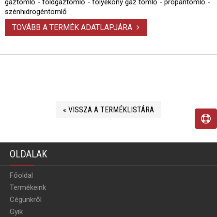
gáztömlő - földgáztömlő - folyékony gáz tömlő - propántömlő -
szénhidrogéntömlő
TOVÁBB A TERMÉK ADATLAPJÁRA
« VISSZA A TERMÉKLISTÁRA
OLDALAK
Főoldal
Termékeink
Cégünkről
Gyik