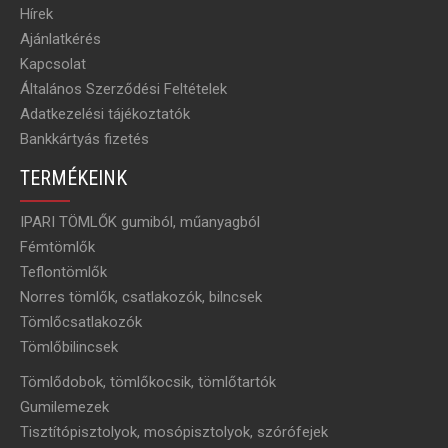
Hírek
Ajánlatkérés
Kapcsolat
Általános Szerződési Feltételek
Adatkezelési tájékoztatók
Bankkártyás fizetés
TERMÉKEINK
IPARI TÖMLŐK gumiból, műanyagból
Fémtömlők
Teflontömlők
Norres tömlők, csatlakozók, bilncsek
Tömlőcsatlakozók
Tömlőbilincsek
Tömlődobok, tömlőkocsik, tömlőtartók
Gumilemezek
Tisztítópisztolyok, mosópisztolyok, szórófejek