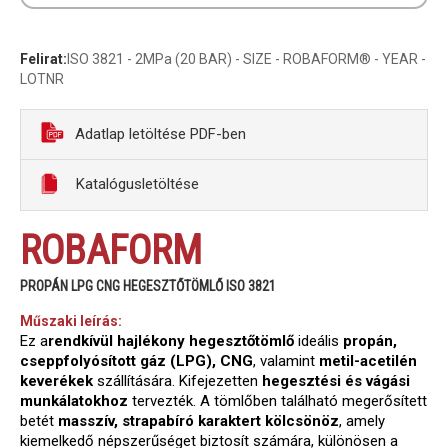
Felirat:
ISO 3821 - 2MPa (20 BAR) - SIZE - ROBAFORM® - YEAR -
LOTNR
Adatlap letöltése PDF-ben
Katalógusletöltése
ROBAFORM
PROPÁN LPG CNG HEGESZTŐTÖMLŐ ISO 3821
Műszaki leírás:
Ez a
rendkívül hajlékony hegesztőtömlő
ideális
propán,
cseppfolyósított gáz (LPG), CNG
, valamint
metil-acetilén
keverékek
szállítására. Kifejezetten
hegesztési és vágási
munkálatokhoz
tervezték. A tömlőben található megerősített
betét
masszív, strapabíró karaktert kölcsönöz
, amely
kiemelkedő népszerűséget biztosít számára, különösen a