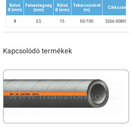
Belső
Falvastagság
Külső
Tekercsméret
Cikkszám
Ø (mm)
(mm)
Ø (mm)
(m)
8
3,5
15
50/100
3266 008050
Kapcsolódó termékek