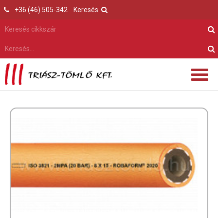
+36 (46) 505-342
Keresés