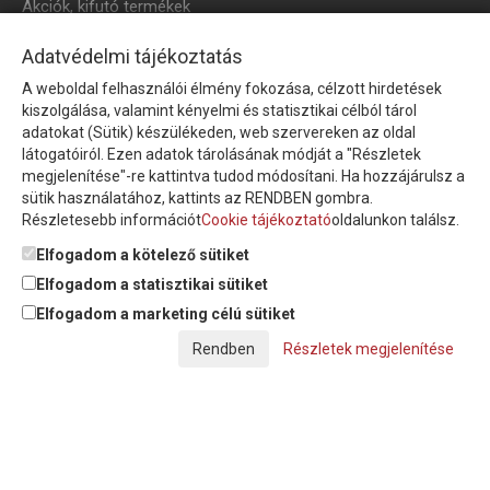
Akciók, kifutó termékek
HÍRLEVÉL
Adatvédelmi tájékoztatás
A weboldal felhasználói élmény fokozása, célzott hirdetések
Íratkozzon fel hírlevelünkre!
kiszolgálása, valamint kényelmi és statisztikai célból tárol
adatokat (Sütik) készülékeden, web szervereken az oldal
látogatóiról. Ezen adatok tárolásának módját a "Részletek
megjelenítése"-re kattintva tudod módosítani. Ha hozzájárulsz a
sütik használatához, kattints az RENDBEN gombra.
Részletesebb információt
Cookie tájékoztató
oldalunkon találsz.
Feliratkozom a hírlevélre és nyilatkozom, hogy az
adatkezelési
tájékoztatót
elolvastam, megismertem és elfogadom.
Elfogadom a kötelező sütiket
Elfogadom a statisztikai sütiket
Elfogadom a marketing célú sütiket
© Copyright Triász-Tömlő Kft. | Minden jog fenntartva!
Részletek megjelenítése
Készítette:
Futureweb Design Kft