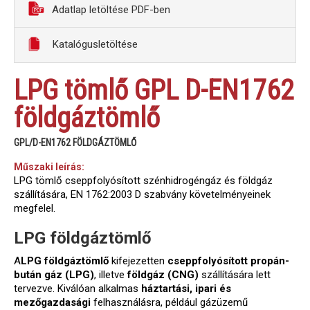
Adatlap letöltése PDF-ben
Katalógusletöltése
LPG tömlő GPL D-EN1762
földgáztömlő
GPL/D-EN1762 FÖLDGÁZTÖMLŐ
Műszaki leírás:
LPG tömlő cseppfolyósított szénhidrogéngáz és földgáz
szállítására, EN 1762:2003 D szabvány követelményeinek
megfelel.
LPG földgáztömlő
A
LPG földgáztömlő
kifejezetten
cseppfolyósított propán-
bután gáz (LPG)
, illetve
földgáz (CNG)
szállítására lett
tervezve. Kiválóan alkalmas
háztartási, ipari és
mezőgazdasági
felhasználásra, például gázüzemű