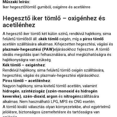
Műszaki leírás:
Iker hegesztőtömlő gumiból, oxigénre és acetilénre
Hegesztő iker tömlő – oxigénhez és
acetilénhez
A hegesztő iker tömlő két külön színű, rendkívül hajlékony, sima
felületű tömlőből áll: a
kék tömlő
oxigén, míg a
piros tömlő
acetilén szállítására alkalmas. Kifejezetten hegesztési, vágási és
plazmaív-hegesztési (PAW)
eljárásokhoz fejlesztve. A tömlő
ideális megoldás ipari felhasználásra, ahol megbízhatóságra és
hajlékonyságra van szükség.
Kék tömlő – oxigénhez
:
Rendkívül hajlékony, sima felületű tömlő oxigén szállítására,
hegesztési, vágási és plazmaív-hegesztési eljárásokhoz.
Piros tömlő – acetilénhez
:
Nagyon hajlékony, sima kivitelű tömlő acetilén, valamint
hidrogén
,
szintézisgáz (szén-monoxid és hidrogén
keveréke)
,
szén-dioxid
,
argon
és
nitrogén
szállítására
alkalmas. Nem használható LPG, MPS és CNG esetén.
A tömlő kiváló választás olyan környezetekbe, ahol egyértelmű
jelölésre, biztonságos üzemeltetésre és tartósságra van