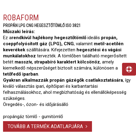
ROBAFORM
PROPÁN LPG CNG HEGESZTŐTÖMLŐ ISO 3821
Műszaki leírás:
Ez a
rendkívül hajlékony hegesztőtömlő
ideális
propán,
cseppfolyósított gáz (LPG), CNG
, valamint
metil-acetilén
keverékek
szállítására. Kifejezetten
hegesztési és vágási
munkálatokhoz
tervezték. A tömlőben található megerősített
betét
masszív, strapabíró karaktert kölcsönöz
, amely
kiemelkedő népszerűséget biztosít számára, különösen a
tetőfedő iparban
.
Gyakran alkalmazzák propán gázégők csatlakoztatására
, így
kiváló választás ipari, építőipari és karbantartási
felhasználásokhoz, ahol megbízhatóság és ellenállóképesség
szükséges.
Öregedés-, ózon- és időjárásálló
propángáz tömlő - gumitömlő
TOVÁBB A TERMÉK ADATLAPJÁRA