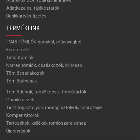
Általános Szerződési Feltételek
Adatkezelési tájékoztatók
Bankkártyás fizetés
TERMÉKEINK
IPARI TÖMLŐK gumiból, műanyagból
Fémtömlők
Teflontömlők
Norres tömlők, csatlakozók, bilncsek
Tömlőcsatlakozók
Tömlőbilincsek
Tömlődobok, tömlőkocsik, tömlőtartók
Gumilemezek
Tisztítópisztolyok, mosópisztolyok, szórófejek
Kompenzátorok
Tartozékok, kellékek tömlőszereléshez
Újdonságok