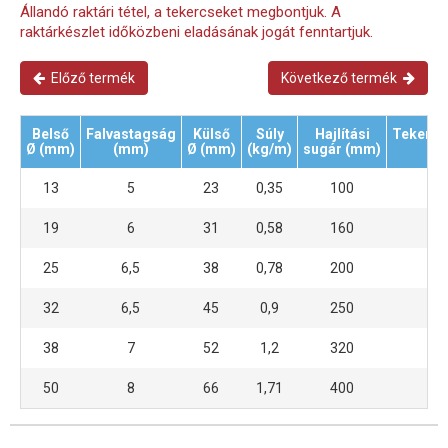
Állandó raktári tétel, a tekercseket megbontjuk. A
raktárkészlet időközbeni eladásának jogát fenntartjuk.
Előző termék
Következő termék
Belső
Falvastagság
Külső
Súly
Hajlítási
Tekercs
Ø (mm)
(mm)
Ø (mm)
(kg/m)
sugár (mm)
(m
13
5
23
0,35
100
40
19
6
31
0,58
160
40
25
6,5
38
0,78
200
40
32
6,5
45
0,9
250
40
38
7
52
1,2
320
40
50
8
66
1,71
400
40