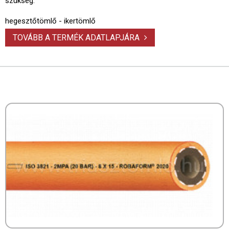
szükség.
hegesztőtömlő - ikertömlő
TOVÁBB A TERMÉK ADATLAPJÁRA