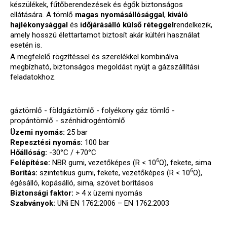
készülékek, fűtőberendezések és égők biztonságos
ellátására. A tömlő
magas nyomásállósággal
,
kiváló
hajlékonysággal
és
időjárásálló külső réteggel
rendelkezik,
amely hosszú élettartamot biztosít akár kültéri használat
esetén is.
A megfelelő rögzítéssel és szerelékkel kombinálva
megbízható, biztonságos megoldást nyújt a gázszállítási
feladatokhoz.
gáztömlő - földgáztömlő - folyékony gáz tömlő -
propántömlő - szénhidrogéntömlő
Üzemi nyomás:
25 bar
Repesztési nyomás:
100 bar
Hőállóság:
-30°C / +70°C
6
Felépítése:
NBR gumi, vezetőképes (R < 10
Ω), fekete, sima
6
Borítás:
szintetikus gumi, fekete, vezetőképes (R < 10
Ω),
égésálló, kopásálló, sima, szövet borításos
Biztonsági faktor:
> 4 x üzemi nyomás
Szabványok:
UNi EN 1762:2006 – EN 1762:2003