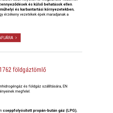
zennyeződések és külső behatások ellen
.
, műhelyi és karbantartási környezetekben
,
agy érzékeny vezetékek épek maradjanak a
LAPJÁRA
1762 földgáztömlő
nhidrogéngáz és földgáz szállítására, EN
ényeinek megfelel.
en
cseppfolyósított propán-bután gáz (LPG)
,