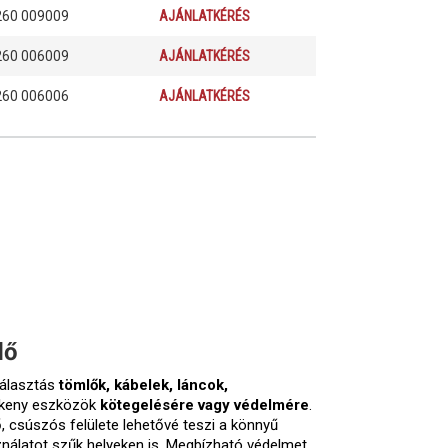
260 009009
AJÁNLATKÉRÉS
260 006009
AJÁNLATKÉRÉS
260 006006
AJÁNLATKÉRÉS
lő
választás
tömlők, kábelek, láncok,
ékeny eszközök
kötegelésére vagy védelmére
.
ő, csúszós felülete lehetővé teszi a könnyű
ználatot szűk helyeken is. Megbízható védelmet