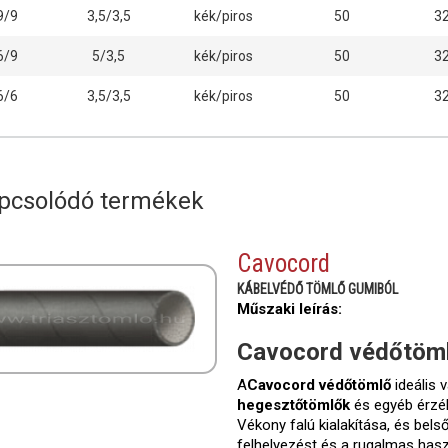
9/9
3,5/3,5
kék/piros
50
3
6/9
5/3,5
kék/piros
50
3
6/6
3,5/3,5
kék/piros
50
3
pcsolódó termékek
Cavocord
KÁBELVÉDŐ TÖMLŐ GUMIBÓL
Műszaki leírás:
Cavocord védőtöm
A
Cavocord védőtömlő
ideális 
hegesztőtömlők
és egyéb érz
Vékony falú kialakítása, és bels
felhelyezést és a rugalmas has