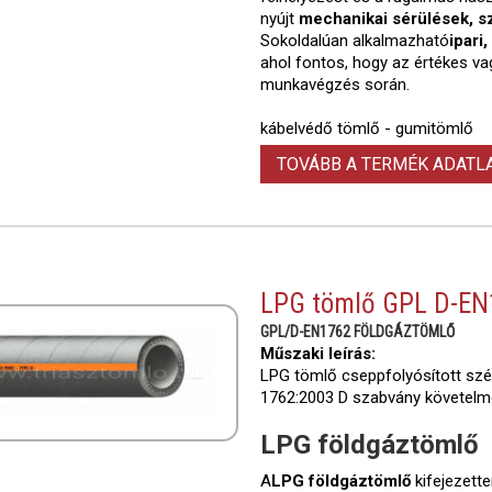
nyújt
mechanikai sérülések, s
Sokoldalúan alkalmazható
ipari
ahol fontos, hogy az értékes v
munkavégzés során.
kábelvédő tömlő - gumitömlő
TOVÁBB A TERMÉK ADAT
LPG tömlő GPL D-EN
GPL/D-EN1762 FÖLDGÁZTÖMLŐ
Műszaki leírás:
LPG tömlő cseppfolyósított szé
1762:2003 D szabvány követelm
LPG földgáztömlő
A
LPG földgáztömlő
kifejezett