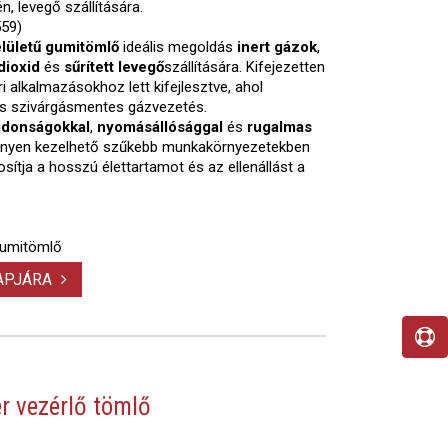
n, levegő szállítására.
559)
elületű gumitömlő
ideális megoldás
inert gázok
,
dioxid
és
sűrített levegő
szállítására. Kifejezetten
ri alkalmazásokhoz lett kifejlesztve, ahol
és szivárgásmentes gázvezetés.
ajdonságokkal
,
nyomásállósággal
és
rugalmas
könnyen kezelhető szűkebb munkakörnyezetekben
osítja a hosszú élettartamot és az ellenállást a
gumitömlő
LAPJÁRA
r vezérlő tömlő