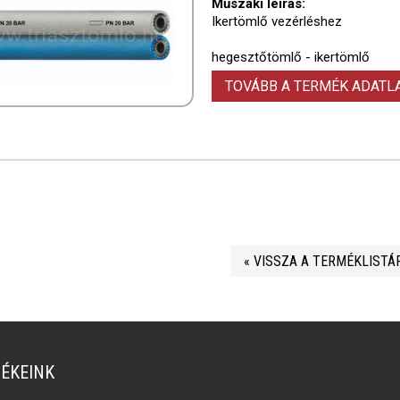
Műszaki leírás:
Ikertömlő vezérléshez
hegesztőtömlő - ikertömlő
TOVÁBB A TERMÉK ADAT
« VISSZA A TERMÉKLISTÁ
ÉKEINK