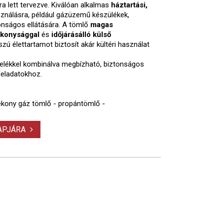
ra lett tervezve. Kiválóan alkalmas
háztartási,
ználásra, például gázüzemű készülékek,
onságos ellátására. A tömlő
magas
lékonysággal
és
időjárásálló külső
zú élettartamot biztosít akár kültéri használat
relékkel kombinálva megbízható, biztonságos
feladatokhoz.
ékony gáz tömlő - propántömlő -
LAPJÁRA