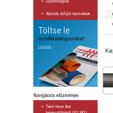
Újdonságok
Akciók, kifutó termékek
Töltse le
termékkatalógusunkat!
Letöltés
Ka
Navigációs előzményei
Twin Hose Iker
hegesztőtömlő ISO 3821