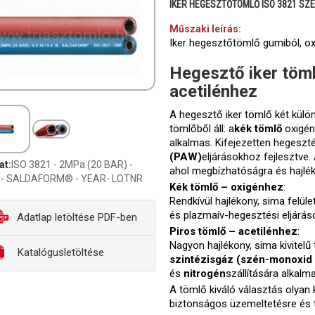
IKER HEGESZTŐTÖMLŐ ISO 3821 SZE
Műszaki leírás:
Iker hegesztőtömlő gumiból, ox
Hegesztő iker töm
acetilénhez
A hegesztő iker tömlő két külön 
tömlőből áll: a
kék tömlő
oxigén
alkalmas. Kifejezetten hegeszté
(PAW)
eljárásokhoz fejlesztve.
at:
ISO 3821 - 2MPa (20 BAR) -
ahol megbízhatóságra és hajlé
 - SALDAFORM® - YEAR- LOTNR
Kék tömlő – oxigénhez
:
Rendkívül hajlékony, sima felüle
és plazmaív-hegesztési eljárás
Adatlap letöltése PDF-ben
Piros tömlő – acetilénhez
:
Nagyon hajlékony, sima kivitelű
Katalógusletöltése
szintézisgáz (szén-monoxid 
és
nitrogén
szállítására alkal
A tömlő kiváló választás olyan 
biztonságos üzemeltetésre és 