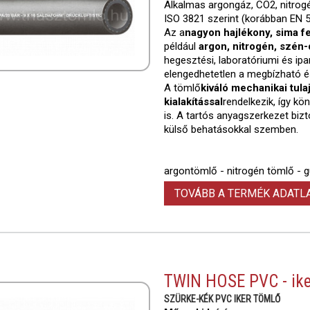
Alkalmas argongáz, CO2, nitrogé
ISO 3821 szerint (korábban EN 
Az a
nagyon hajlékony, sima f
például
argon, nitrogén, szén-
hegesztési, laboratóriumi és ipa
elengedhetetlen a megbízható 
A tömlő
kiváló mechanikai tul
kialakítással
rendelkezik, így 
is. A tartós anyagszerkezet bizt
külső behatásokkal szemben.
argontömlő - nitrogén tömlő - 
TOVÁBB A TERMÉK ADAT
TWIN HOSE PVC - ike
SZÜRKE-KÉK PVC IKER TÖMLŐ