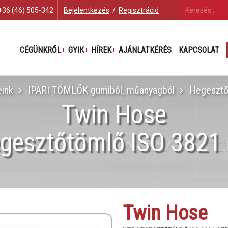
+36 (46) 505-342
Bejelentkezés
/
Regisztráció
CÉGÜNKRŐL
GYIK
HÍREK
AJÁNLATKÉRÉS
KAPCSOLAT
ink
IPARI TÖMLŐK gumiból, műanyagból
Hegesztő
Twin Hose
egesztőtömlő ISO 3821 
Twin Hose