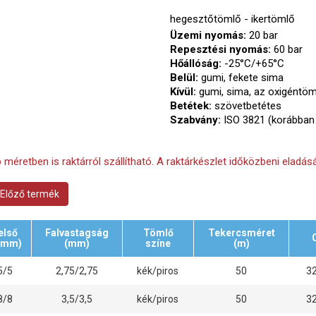
hegesztőtömlő - ikertömlő
Üzemi nyomás:
20 bar
Repesztési nyomás:
60 bar
Hőállóság:
-25°C/+65°C
Belül:
gumi, fekete sima
Kívül:
gumi, sima, az oxigéntöml
Betétek:
szövetbetétes
Szabvány:
ISO 3821 (korábban
 méretben is raktárról szállítható. A raktárkészlet időközbeni eladásá
Előző termék
első
Falvastagság
Tömlő
Tekercsméret
(mm)
(mm)
színe
(m)
5/5
2,75/2,75
kék/piros
50
3
8/8
3,5/3,5
kék/piros
50
3