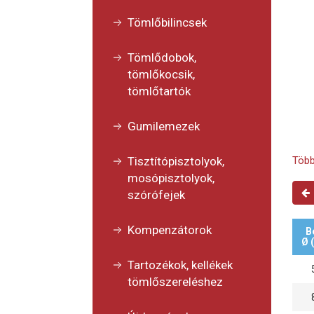
Tömlőbilincsek
Tömlődobok,
tömlőkocsik,
tömlőtartók
Gumilemezek
Tisztítópisztolyok,
Több
mosópisztolyok,
szórófejek
Kompenzátorok
B
Ø 
Tartozékok, kellékek
tömlőszereléshez