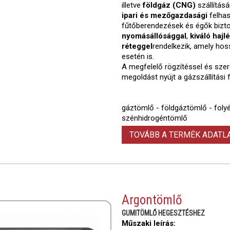
illetve
földgáz (CNG)
szállításá
ipari és mezőgazdasági
felhas
fűtőberendezések és égők bizt
nyomásállósággal
,
kiváló haj
réteggel
rendelkezik, amely hoss
esetén is.
A megfelelő rögzítéssel és sze
megoldást nyújt a gázszállítási 
gáztömlő - földgáztömlő - foly
szénhidrogéntömlő
TOVÁBB A TERMÉK ADAT
Argontömlő
GUMITÖMLŐ HEGESZTÉSHEZ
Műszaki leírás: