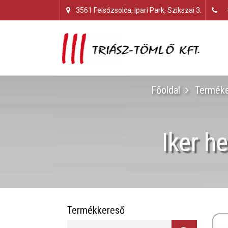
3561 Felsőzsolca, Ipari Park, Szikszai 3.
Főoldal
Terméke
Iker h
Termékkereső