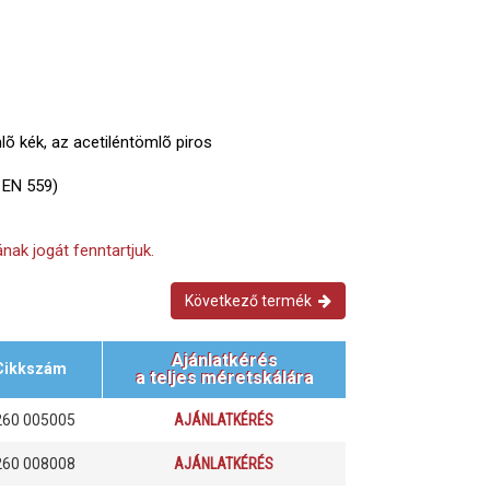
õ kék, az acetiléntömlõ piros
 EN 559)
nak jogát fenntartjuk.
Következő termék
Ajánlatkérés
Cikkszám
a teljes méretskálára
260 005005
AJÁNLATKÉRÉS
260 008008
AJÁNLATKÉRÉS