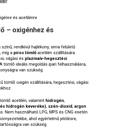
RINT
igénre és acetilénre
lő – oxigénhez és
színű, rendkívül hajlékony, sima felületű
, míg a
piros tömlő
acetilén szállítására
si, vágási és
plazmaív-hegesztési
 A tömlő ideális megoldás ipari felhasználásra,
konyságra van szükség.
tű tömlő oxigén szállítására, hegesztési, vágási
okhoz.
 tömlő acetilén, valamint
hidrogén
,
és hidrogén keveréke)
,
szén-dioxid
,
argon
mas. Nem használható LPG, MPS és CNG esetén.
környezetekbe, ahol egyértelmű jelölésre,
tartósságra van szükség.