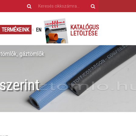
KATALÓGUS
TERMÉKEINK
EN
LETÖLTÉSE
tömlők, gáztömlők
szerint