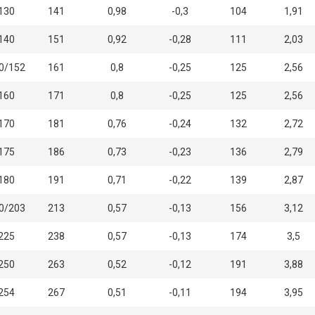
130
141
0,98
-0,3
104
1,91
140
151
0,92
-0,28
111
2,03
0/152
161
0,8
-0,25
125
2,56
160
171
0,8
-0,25
125
2,56
170
181
0,76
-0,24
132
2,72
175
186
0,73
-0,23
136
2,79
180
191
0,71
-0,22
139
2,87
0/203
213
0,57
-0,13
156
3,12
225
238
0,57
-0,13
174
3,5
250
263
0,52
-0,12
191
3,88
254
267
0,51
-0,11
194
3,95