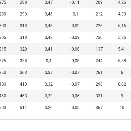
275
288
0,47
-0,11
209
4,26
280
293
0,46
-0,1
212
4,33
300
313
0,43
-0,09
226
5,16
305
318
0,42
-0,09
230
5,25
315
328
0,41
-0,08
137
5,41
325
338
0,4
-0,08
244
5,58
350
363
0,37
-0,07
261
6
400
413
0,32
-0,07
296
8,02
450
463
0,29
-0,06
331
9
500
514
0,26
-0,05
367
10