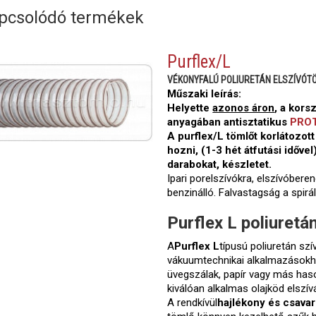
pcsolódó termékek
Purflex/L
VÉKONYFALÚ POLIURETÁN ELSZÍVÓT
Műszaki leírás:
Helyette
azonos áron
, a kors
anyagában antisztatikus
PRO
A purflex/L tömlőt korlátozot
hozni, (1-3 hét átfutási idővel
darabokat, készletet.
Ipari porelszívókra, elszívóberen
benzinálló. Falvastagság a spir
Purflex L poliuretá
A
Purflex L
típusú poliuretán sz
vákuumtechnikai alkalmazásokho
üvegszálak, papír vagy más has
kiválóan alkalmas olajköd elszív
A rendkívül
hajlékony és csav