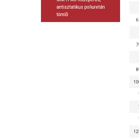
antisztatikus poliuretán
tömlő
6
7
8
10
12