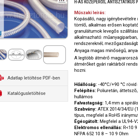
H-AS KÖZÉPERŐS, ANTISZTATIKUS 
Műszaki leírás:
Kopásálló, nagy igénybevételre 
tömlő, alkalmas erősen koptat
granulátumok levegős szállítá
alkalmazható: műanyagiparban, 
rendszereknél; mezőgazdaságba
Anyaga magas minőségű, anyag
A legtöbb átmérő magyarországi
átmérőket gyári raktárból rendsz
hozni.
Adatlap letöltése PDF-ben
Hőállóság:
-40°C/+90 °C rövid 
Felépítés:
Poliuretán, áttetszõ, 
Katalógusletöltése
hullámos
Falvastagság:
1,4 mm a spirálo
Szabvány:
ATEX 2014/34/EU (1
típus, megfelel a RoHS iránym
Égésgátolt:
Megfelel a UL94-V2
Elektromos ellenállás:
R<10 9 
NFPA 652 10 8 – 10 9 Ohm