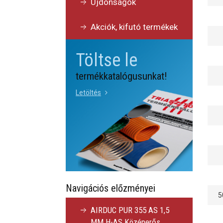
Újdonságok
Akciók, kifutó termékek
Töltse le
termékkatalógusunkat!
Letöltés
Navigációs előzményei
5
AIRDUC PUR 355 AS 1,5
MM H-AS Középerős,