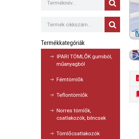
Termékkategóriák
IPARI TÖMLŐK gumiból,
műanyagból
Fémtömlők
Teflontömlők
Norres tömlők,
csatlakozók, bilncsek
Tömlőcsatlakozók