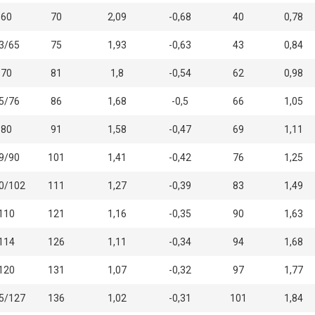
60
70
2,09
-0,68
40
0,78
3/65
75
1,93
-0,63
43
0,84
70
81
1,8
-0,54
62
0,98
5/76
86
1,68
-0,5
66
1,05
80
91
1,58
-0,47
69
1,11
9/90
101
1,41
-0,42
76
1,25
0/102
111
1,27
-0,39
83
1,49
110
121
1,16
-0,35
90
1,63
114
126
1,11
-0,34
94
1,68
120
131
1,07
-0,32
97
1,77
5/127
136
1,02
-0,31
101
1,84