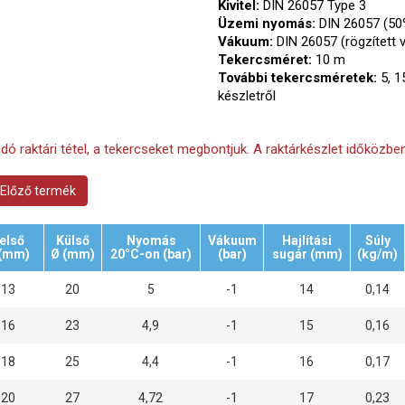
Kivitel:
DIN 26057 Type 3
Üzemi nyomás:
DIN 26057 (50
Vákuum:
DIN 26057 (rögzített 
Tekercsméret:
10 m
További tekercsméretek:
5, 1
készletről
ndó raktári tétel, a tekercseket megbontjuk. A raktárkészlet időközben
Előző termék
első
Külső
Nyomás
Vákuum
Hajlítási
Súly
 (mm)
Ø (mm)
20°C-on (bar)
(bar)
sugár (mm)
(kg/m)
13
20
5
-1
14
0,14
16
23
4,9
-1
15
0,16
18
25
4,4
-1
16
0,17
20
27
4,72
-1
17
0,23