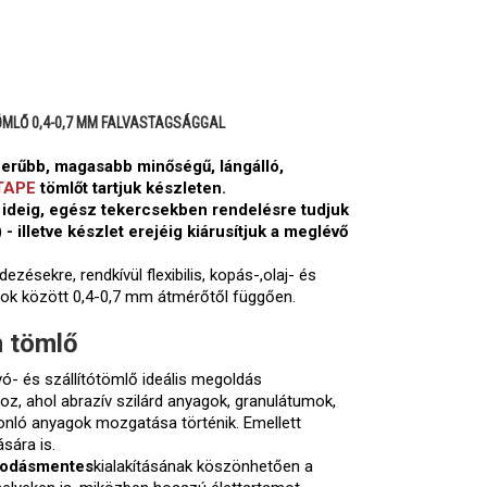
ÖMLŐ 0,4-0,7 MM FALVASTAGSÁGGAL
zerűbb, magasabb minőségű, lángálló,
TAPE
tömlőt tartjuk készleten.
t ideig, egész tekercsekben rendelésre tudjuk
) - illetve készlet erejéig kiárusítjuk a meglévő
dezésekre, rendkívül flexibilis, kopás-,olaj- és
álok között 0,4-0,7 mm átmérőtől függően.
n tömlő
ívó- és szállítótömlő ideális megoldás
z, ahol abrazív szilárd anyagok, granulátumok,
onló anyagok mozgatása történik. Emellett
ására is.
arodásmentes
kialakításának köszönhetően a