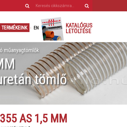
KATALÓGUS
TERMÉKEINK
EN
LETÖLTÉSE
ló műanyagtömlők
 MM
uretán tömlő
355 AS 1,5 MM