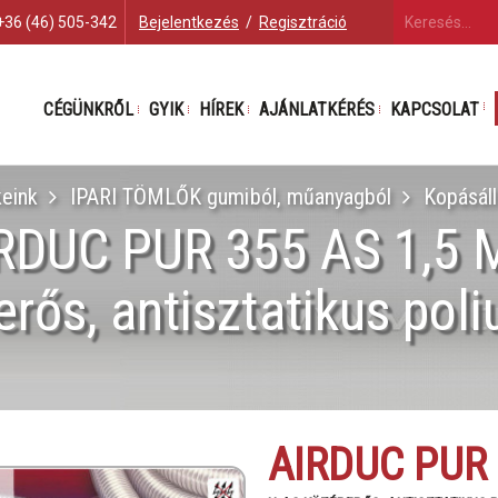
+36 (46) 505-342
Bejelentkezés
/
Regisztráció
CÉGÜNKRŐL
GYIK
HÍREK
AJÁNLATKÉRÉS
KAPCSOLAT
eink
IPARI TÖMLŐK gumiból, műanyagból
Kopásál
RDUC PUR 355 AS 1,5
rős, antisztatikus poli
AIRDUC PUR 