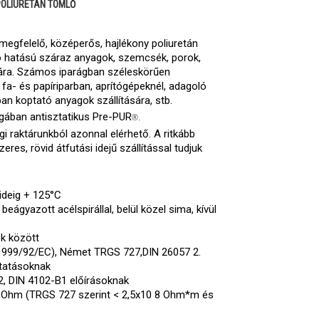
POLIURETÁN TÖMLŐ
megfelelő, középerős, hajlékony poliuretán
ó hatású száraz anyagok, szemcsék, porok,
sára. Számos iparágban széleskörűen
fa- és papíriparban, aprítógépeknél, adagoló
n koptató anyagok szállítására, stb.
ában antisztatikus Pre-PUR
®.
 raktárunkból azonnal elérhető. A ritkább
eres, rövid átfutási idejű szállítással tudjuk
ideig + 125°C
beágyazott acélspirállal, belül közel sima, kívül
k között
999/92/EC), Német TRGS 727,DIN 26057 2.
utatásoknak
, DIN 4102-B1 előírásoknak
Ohm (TRGS 727 szerint < 2,5x10 8 Ohm*m és