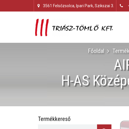
3561 Felsőzsolca, Ipari Park, Szikszai 3.
Főoldal
Termék
AI
H-AS Középe
Termékkereső