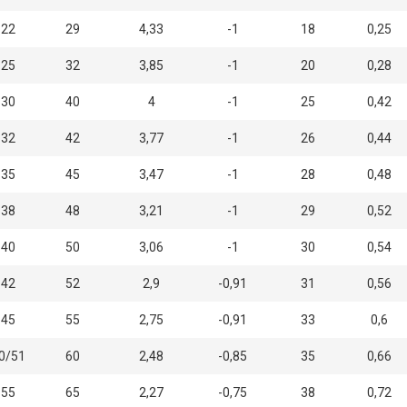
22
29
4,33
-1
18
0,25
25
32
3,85
-1
20
0,28
30
40
4
-1
25
0,42
32
42
3,77
-1
26
0,44
35
45
3,47
-1
28
0,48
38
48
3,21
-1
29
0,52
40
50
3,06
-1
30
0,54
42
52
2,9
-0,91
31
0,56
45
55
2,75
-0,91
33
0,6
0/51
60
2,48
-0,85
35
0,66
55
65
2,27
-0,75
38
0,72