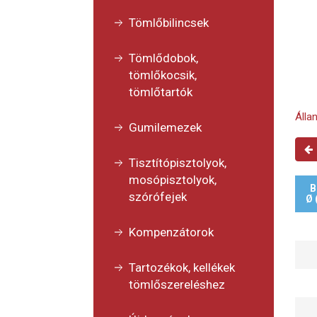
Tömlőbilincsek
Tömlődobok,
tömlőkocsik,
tömlőtartók
Álla
Gumilemezek
Tisztítópisztolyok,
mosópisztolyok,
B
szórófejek
Ø
Kompenzátorok
Tartozékok, kellékek
tömlőszereléshez