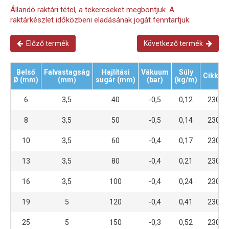
Állandó raktári tétel, a tekercseket megbontjuk. A
raktárkészlet időközbeni eladásának jogát fenntartjuk.
Előző termék
Következő termék
Belső
Falvastagság
Hajlítási
Vákuum
Súly
Cikksz
Ø (mm)
(mm)
sugár (mm)
(bar)
(kg/m)
6
3,5
40
-0,5
0,12
23054
8
3,5
50
-0,5
0,14
23054
10
3,5
60
-0,4
0,17
23054
13
3,5
80
-0,4
0,21
23054
16
3,5
100
-0,4
0,24
23054
19
5
120
-0,4
0,41
23054
25
5
150
-0,3
0,52
23054