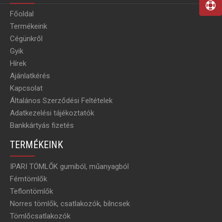
Főoldal
Termékeink
Cégünkről
Gyik
Hírek
Ajánlatkérés
Kapcsolat
Általános Szerződési Feltételek
Adatkezelési tájékoztatók
Bankkártyás fizetés
TERMÉKEINK
IPARI TÖMLŐK gumiból, műanyagból
Fémtömlők
Teflontömlők
Norres tömlők, csatlakozók, bilncsek
Tömlőcsatlakozók