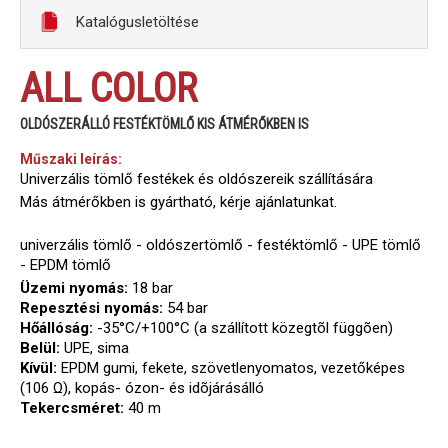
Katalógusletöltése
ALL COLOR
OLDÓSZERÁLLÓ FESTÉKTÖMLŐ KIS ÁTMÉRŐKBEN IS
Műszaki leírás:
Univerzális tömlő festékek és oldószereik szállítására
Más átmérőkben is gyártható, kérje ajánlatunkat.
univerzális tömlő - oldószertömlő - festéktömlő - UPE tömlő
- EPDM tömlő
Üzemi nyomás:
18 bar
Repesztési nyomás:
54 bar
Hőállóság:
-35°C/+100°C (a szállított közegtõl függõen)
Belül:
UPE, sima
Kívül:
EPDM gumi, fekete, szövetlenyomatos, vezetőképes
(106 Ω), kopás- ózon- és idõjárásálló
Tekercsméret:
40 m