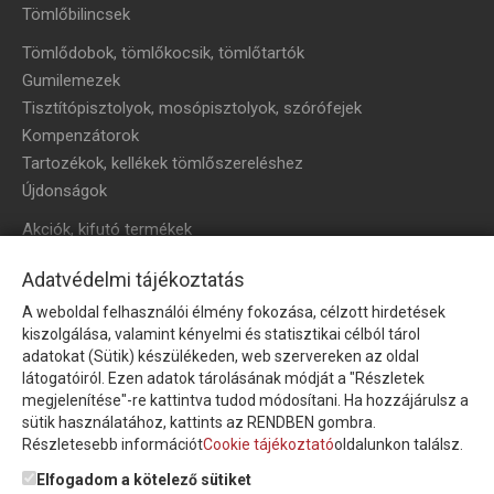
Tömlőbilincsek
Tömlődobok, tömlőkocsik, tömlőtartók
Gumilemezek
Tisztítópisztolyok, mosópisztolyok, szórófejek
Kompenzátorok
Tartozékok, kellékek tömlőszereléshez
Újdonságok
Akciók, kifutó termékek
HÍRLEVÉL
Adatvédelmi tájékoztatás
A weboldal felhasználói élmény fokozása, célzott hirdetések
Íratkozzon fel hírlevelünkre!
kiszolgálása, valamint kényelmi és statisztikai célból tárol
adatokat (Sütik) készülékeden, web szervereken az oldal
látogatóiról. Ezen adatok tárolásának módját a "Részletek
megjelenítése"-re kattintva tudod módosítani. Ha hozzájárulsz a
sütik használatához, kattints az RENDBEN gombra.
Részletesebb információt
Cookie tájékoztató
oldalunkon találsz.
Feliratkozom a hírlevélre és nyilatkozom, hogy az
adatkezelési
tájékoztatót
elolvastam, megismertem és elfogadom.
Elfogadom a kötelező sütiket