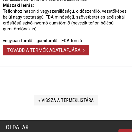
Műszaki leírás:
Teflonhoz hasonló vegyszerállóságú, oldószerálló, vezetőképes,
belül nagy tisztaságú, FDA minőségű, szövetbetét és acélspirál
erősítésű szívó-nyomó gumitömlő (nevezik teflon bélésű
gumitömlőnek is)
vegyipari tömlő - gumitömlő - FDA tömlő
TOVÁBB A TERMÉK ADATLAPJÁRA
« VISSZA A TERMÉKLISTÁRA
OLDALAK