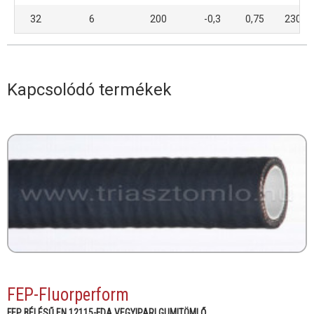
32
6
200
-0,3
0,75
23054
Kapcsolódó termékek
FEP-Fluorperform
FEP BÉLÉSŰ EN 12115-FDA VEGYIPARI GUMITÖMLŐ