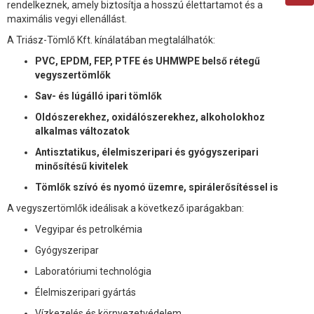
rendelkeznek, amely biztosítja a hosszú élettartamot és a
maximális vegyi ellenállást.
A Triász-Tömlő Kft. kínálatában megtalálhatók:
PVC, EPDM, FEP, PTFE és UHMWPE belső rétegű
vegyszertömlők
Sav- és lúgálló ipari tömlők
Oldószerekhez, oxidálószerekhez, alkoholokhoz
alkalmas változatok
Antisztatikus, élelmiszeripari és gyógyszeripari
minősítésű kivitelek
Tömlők szívó és nyomó üzemre, spirálerősítéssel is
A vegyszertömlők ideálisak a következő iparágakban:
Vegyipar és petrolkémia
Gyógyszeripar
Laboratóriumi technológia
Élelmiszeripari gyártás
Vízkezelés és környezetvédelem