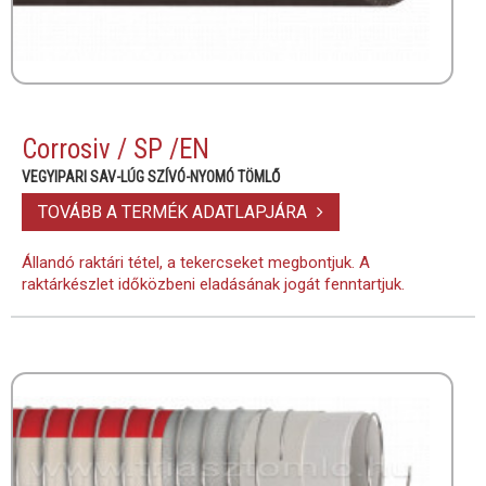
Corrosiv / SP /EN
VEGYIPARI SAV-LÚG SZÍVÓ-NYOMÓ TÖMLŐ
TOVÁBB A TERMÉK ADATLAPJÁRA
Állandó raktári tétel, a tekercseket megbontjuk. A
raktárkészlet időközbeni eladásának jogát fenntartjuk.