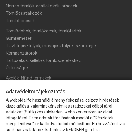
Norres tömlők, csatlakozók, bilncsek
Tömlőcsatlakozók
Tömlőbilincsek
Tömlődobok, tömlőkocsik, tömlőtartók
Gumilemezek
Tisztítópisztolyok, mosópisztolyok, szórófejek
Kompenzátorok
Tartozékok, kellékek tömlőszereléshez
Újdonságok
Akciók, kifutó termékek
HÍRLEVÉL
Adatvédelmi tájékoztatás
A weboldal felhasználói élmény fokozása, célzott hirdetések
Íratkozzon fel hírlevelünkre!
kiszolgálása, valamint kényelmi és statisztikai célból tárol
adatokat (Sütik) készülékeden, web szervereken az oldal
látogatóiról. Ezen adatok tárolásának módját a "Részletek
megjelenítése"-re kattintva tudod módosítani. Ha hozzájárulsz a
sütik használatához, kattints az RENDBEN gombra.