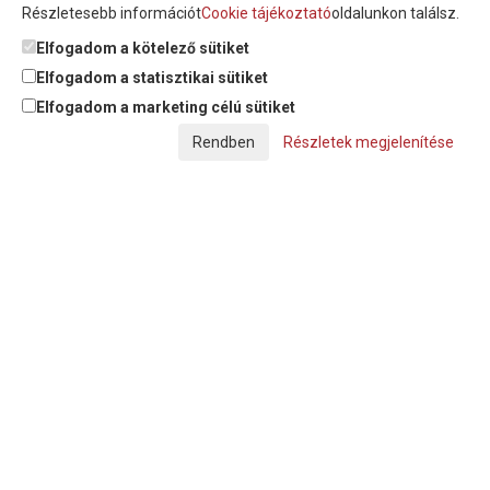
Részletesebb információt
Cookie tájékoztató
oldalunkon találsz.
Feliratkozom a hírlevélre és nyilatkozom, hogy az
adatkezelési
tájékoztatót
elolvastam, megismertem és elfogadom.
Elfogadom a kötelező sütiket
Elfogadom a statisztikai sütiket
Elfogadom a marketing célú sütiket
© Copyright Triász-Tömlő Kft. | Minden jog fenntartva!
Részletek megjelenítése
Készítette:
Futureweb Design Kft