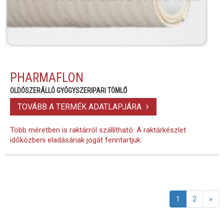
PHARMAFLON
OLDÓSZERÁLLÓ GYÓGYSZERIPARI TÖMLŐ
TOVÁBB A TERMÉK ADATLAPJÁRA
Több méretben is raktárról szállítható. A raktárkészlet
időközbeni eladásának jogát fenntartjuk.
1
2
»