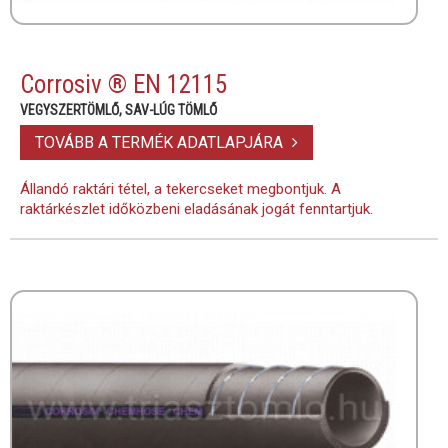
Corrosiv ® EN 12115
VEGYSZERTÖMLŐ, SAV-LÚG TÖMLŐ
TOVÁBB A TERMÉK ADATLAPJÁRA
Állandó raktári tétel, a tekercseket megbontjuk. A
raktárkészlet időközbeni eladásának jogát fenntartjuk.