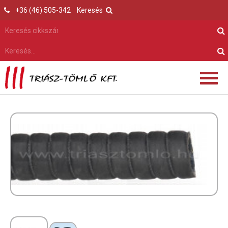
+36 (46) 505-342
Keresés