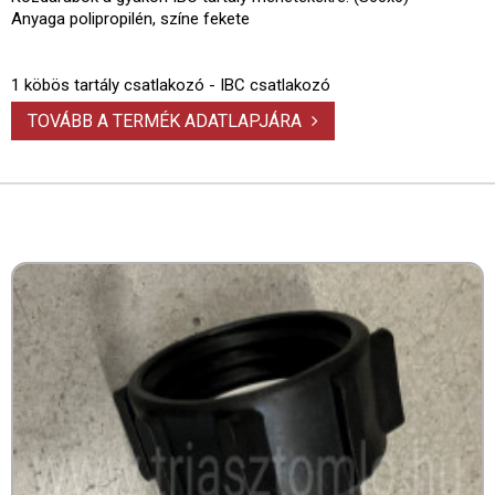
Anyaga polipropilén, színe fekete
1 köbös tartály csatlakozó - IBC csatlakozó
TOVÁBB A TERMÉK ADATLAPJÁRA