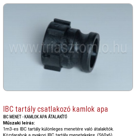
IBC tartály csatlakozó kamlok apa
IBC MENET - KAMLOK APA ÁTALAKÍTÓ
Műszaki leírás:
1m3-es IBC tartály különleges menetére való átalakítók.
Közdarabok a gyakori IBC tartály menetekekre. (S60x6)