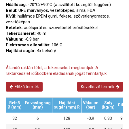
Hőállóság:
-20°C/+90°C (a szállított közegtõl függõen)
Belül:
UPE márványos, vezetõképes, sima, FDA
Kívül:
hullámos EPDM gumi, fekete, szövetlenyomatos,
vezetőképes
Betétek:
acélspirál és szövetbetét erősítésekkel
Tekercsméret:
40 m
Vákuum:
-0,9 bar
Elektromos ellenállás:
106 Ω
Hajlítási sugár:
4x belső ø
Állandó raktári tétel, a tekercseket megbontjuk. A
raktárkészlet időközbeni eladásának jogát fenntartjuk.
Előző termék
Következő termék
Belső
Falvastagság
Hajlítási
Vákuum
Súly
Cikk
Ø (mm)
(mm)
sugár (mm) R
(bar)
(kg/m)
32
6
128
-0,9
0,83
999