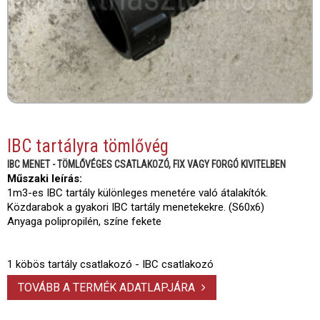
IBC tartályra tömlővég
IBC MENET - TÖMLŐVÉGES CSATLAKOZÓ, FIX VAGY FORGÓ KIVITELBEN
Műszaki leírás:
1m3-es IBC tartály különleges menetére való átalakítók.
Közdarabok a gyakori IBC tartály menetekekre. (S60x6)
Anyaga polipropilén, színe fekete
1 köbös tartály csatlakozó - IBC csatlakozó
TOVÁBB A TERMÉK ADATLAPJÁRA