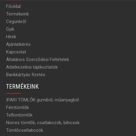
Főoldal
Termékeink
Cégünkről
Gyik
Hírek
Ajánlatkérés
Kapcsolat
Általános Szerződési Feltételek
Adatkezelési tájékoztatók
Bankkártyás fizetés
TERMÉKEINK
IPARI TÖMLŐK gumiból, műanyagból
Fémtömlők
Teflontömlők
Norres tömlők, csatlakozók, bilncsek
Tömlőcsatlakozók