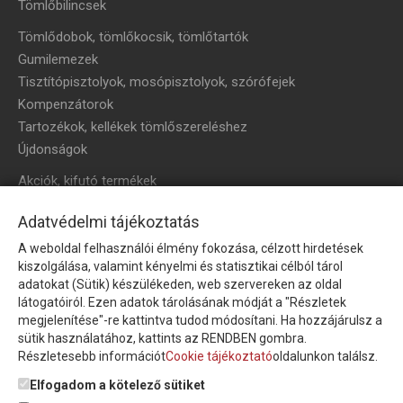
Tömlőbilincsek
Tömlődobok, tömlőkocsik, tömlőtartók
Gumilemezek
Tisztítópisztolyok, mosópisztolyok, szórófejek
Kompenzátorok
Tartozékok, kellékek tömlőszereléshez
Újdonságok
Akciók, kifutó termékek
HÍRLEVÉL
Adatvédelmi tájékoztatás
A weboldal felhasználói élmény fokozása, célzott hirdetések
Íratkozzon fel hírlevelünkre!
kiszolgálása, valamint kényelmi és statisztikai célból tárol
adatokat (Sütik) készülékeden, web szervereken az oldal
látogatóiról. Ezen adatok tárolásának módját a "Részletek
megjelenítése"-re kattintva tudod módosítani. Ha hozzájárulsz a
sütik használatához, kattints az RENDBEN gombra.
Részletesebb információt
Cookie tájékoztató
oldalunkon találsz.
Feliratkozom a hírlevélre és nyilatkozom, hogy az
adatkezelési
tájékoztatót
elolvastam, megismertem és elfogadom.
Elfogadom a kötelező sütiket