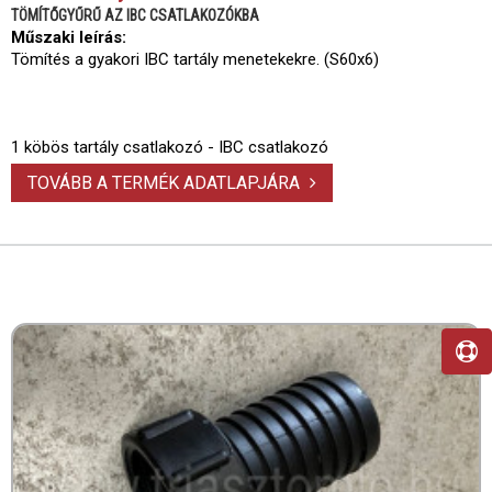
TÖMÍTŐGYŰRŰ AZ IBC CSATLAKOZÓKBA
Műszaki leírás:
Tömítés a gyakori IBC tartály menetekekre. (S60x6)
1 köbös tartály csatlakozó - IBC csatlakozó
TOVÁBB A TERMÉK ADATLAPJÁRA