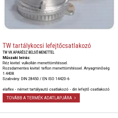
TW tartálykocsi lefejtőcsatlakozó
TW VK APARÉSZ BELSŐ MENETTEL
Műszaki leírás:
Réz kivitel: vulkollán menettömítéssel.
Rozsdamentes kivitel: teflon menettömítéssel. Anyagminőség
1.4408.
Szabvány: DIN 28450 / EN ISO 14420-6
elaflex - német tartályautó csatlakozó - din lefejtő csatlakozó
TOVÁBB A TERMÉK ADATLAPJÁRA