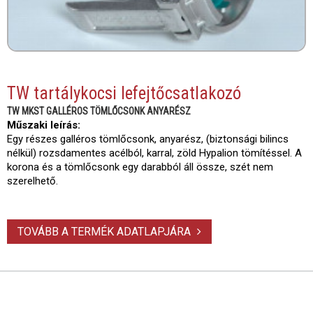
TW tartálykocsi lefejtőcsatlakozó
TW MKST GALLÉROS TÖMLŐCSONK ANYARÉSZ
Műszaki leírás:
Egy részes galléros tömlőcsonk, anyarész, (biztonsági bilincs
nélkül) rozsdamentes acélból, karral, zöld Hypalion tömítéssel. A
korona és a tömlőcsonk egy darabból áll össze, szét nem
szerelhető.
TOVÁBB A TERMÉK ADATLAPJÁRA