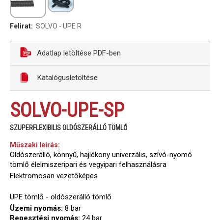
Felirat:
SOLVO - UPE R
Adatlap letöltése PDF-ben
Katalógusletöltése
SOLVO-UPE-SP
SZUPERFLEXIBILIS OLDÓSZERÁLLÓ TÖMLŐ
Műszaki leírás:
Oldószerálló, könnyű, hajlékony univerzális, szívó-nyomó
tömlő élelmiszeripari és vegyipari felhasználásra
Elektromosan vezetőképes
UPE tömlő - oldószerálló tömlő
Üzemi nyomás:
8 bar
Repesztési nyomás:
24 bar