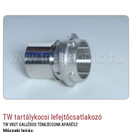
TW tartálykocsi lefejtőcsatlakozó
TW VKST GALLÉROS TÖMLŐCSONK APARÉSZ
Műszaki leírás: