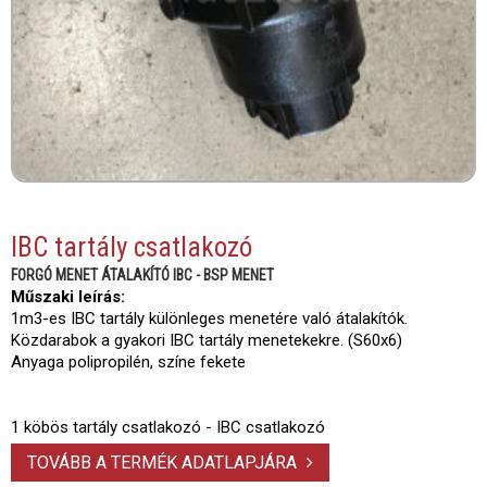
IBC tartály csatlakozó
FORGÓ MENET ÁTALAKÍTÓ IBC - BSP MENET
Műszaki leírás:
1m3-es IBC tartály különleges menetére való átalakítók.
Közdarabok a gyakori IBC tartály menetekekre. (S60x6)
Anyaga polipropilén, színe fekete
1 köbös tartály csatlakozó - IBC csatlakozó
TOVÁBB A TERMÉK ADATLAPJÁRA