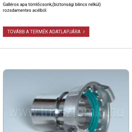
Galléros apa tömlőcsonk,(biztonsági bilincs nélkül)
rozsdamentes acélból.
TOVÁBB A TERMÉK ADATLAPJÁRA