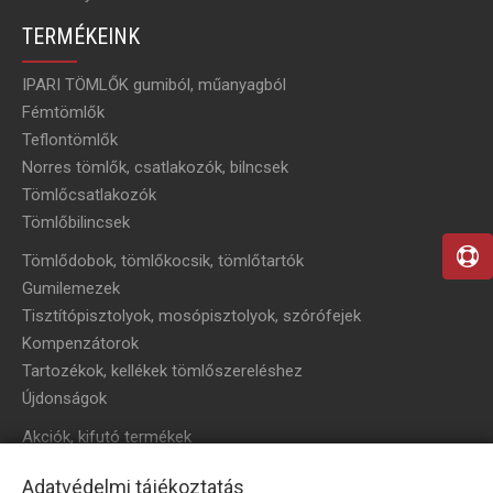
TERMÉKEINK
IPARI TÖMLŐK gumiból, műanyagból
Fémtömlők
Teflontömlők
Norres tömlők, csatlakozók, bilncsek
Tömlőcsatlakozók
Tömlőbilincsek
Tömlődobok, tömlőkocsik, tömlőtartók
Gumilemezek
Tisztítópisztolyok, mosópisztolyok, szórófejek
Kompenzátorok
Tartozékok, kellékek tömlőszereléshez
Újdonságok
Akciók, kifutó termékek
HÍRLEVÉL
Adatvédelmi tájékoztatás