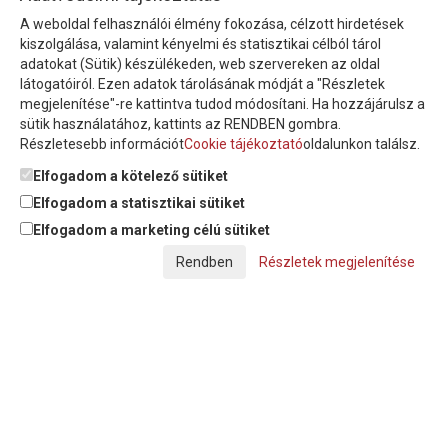
A weboldal felhasználói élmény fokozása, célzott hirdetések
Íratkozzon fel hírlevelünkre!
kiszolgálása, valamint kényelmi és statisztikai célból tárol
adatokat (Sütik) készülékeden, web szervereken az oldal
látogatóiról. Ezen adatok tárolásának módját a "Részletek
megjelenítése"-re kattintva tudod módosítani. Ha hozzájárulsz a
sütik használatához, kattints az RENDBEN gombra.
Részletesebb információt
Cookie tájékoztató
oldalunkon találsz.
Feliratkozom a hírlevélre és nyilatkozom, hogy az
adatkezelési
tájékoztatót
elolvastam, megismertem és elfogadom.
Elfogadom a kötelező sütiket
Elfogadom a statisztikai sütiket
Elfogadom a marketing célú sütiket
© Copyright Triász-Tömlő Kft. | Minden jog fenntartva!
Részletek megjelenítése
Készítette:
Futureweb Design Kft